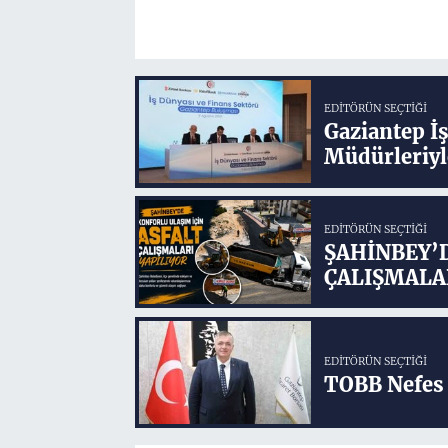
EDITÖRÜN SEÇTIĞI
Gaziantep İ
Müdürleriyl
EDITÖRÜN SEÇTIĞI
ŞAHİNBEY’
ÇALIŞMALA
EDITÖRÜN SEÇTIĞI
TOBB Nefes 