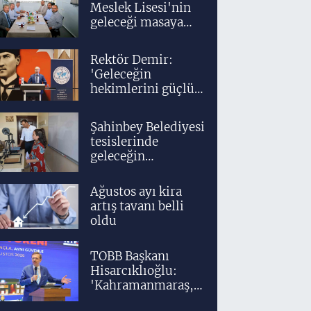
Meslek Lisesi'nin
geleceği masaya
yatırıldı
Rektör Demir:
'Geleceğin
hekimlerini güçlü
bir akademik ve
klinik altyapıyla
Şahinbey Belediyesi
yetiştiriyoruz'
tesislerinde
geleceğin
tasarımcıları
teknolojiyle
Ağustos ayı kira
yetişiyor
artış tavanı belli
oldu
TOBB Başkanı
Hisarcıklıoğlu:
'Kahramanmaraş,
üretim gücüyle