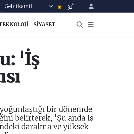
°
Şehitkamil
31
TEKNOLOJİ
SİYASET
: 'İş
ısı
n yoğunlaştığı bir dönemde
ini belirterek, 'Şu anda iş
indeki daralma ve yüksek