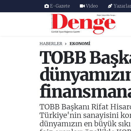
E-Gazete
Video
Yazarla
Nöbetçi Eczaneler
Hava Durumu
HABERLER
EKONOMİ
TOBB Başkan
Trafik Durumu
Süper Lig Puan Durumu ve Fikstür
dünyamızın
Tüm Manşetler
finansmana
Son Dakika Haberleri
TOBB Başkanı Rifat Hisarc
Haber Arşivi
Türkiye'nin sanayisini kor
dünyamızın en büyük sıkı