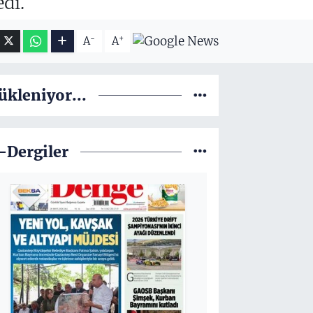
di.
-
+
A
A
ükleniyor...
-Dergiler