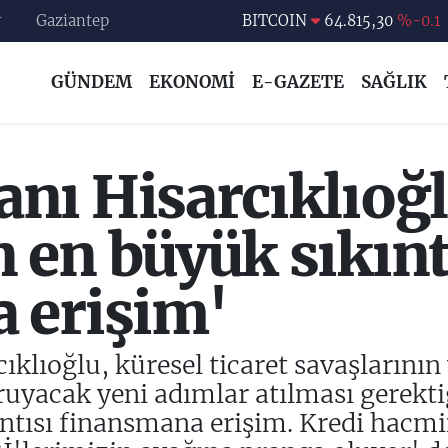
r
Gaziantep
DOLAR
47,7436
%0.18
EURO
55,2510
%0.32
GÜNDEM
EKONOMİ
E-GAZETE
SAĞLIK
STERLİN
64,4811
%0.38
GRAM ALTIN
6660.55
%0
BİST100
13.779
%-14
ı Hisarcıklıoğlu
BITCOIN
64.815,30
%-0.1
 en büyük sıkınt
 erişim'
ıklıoğlu, küresel ticaret savaşlarını
uyacak yeni adımlar atılması gerektiğ
ntısı finansmana erişim. Kredi hacm