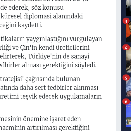
ade ederek, söz konusu
 küresel diplomasi alanındaki
3
ğini kaydetti.
tikaların yaygınlaştığını vurgulayan
iği ve Çin'in kendi üreticilerini
4
belirterek, Türkiye'nin de sanayi
dbirler alması gerektiğini söyledi.
atejisi' çağrısında bulunan
5
latında daha sert tedbirler alınması
 üretimi teşvik edecek uygulamaların
6
lmesinin önemine işaret eden
hacminin artırılması gerektiğini