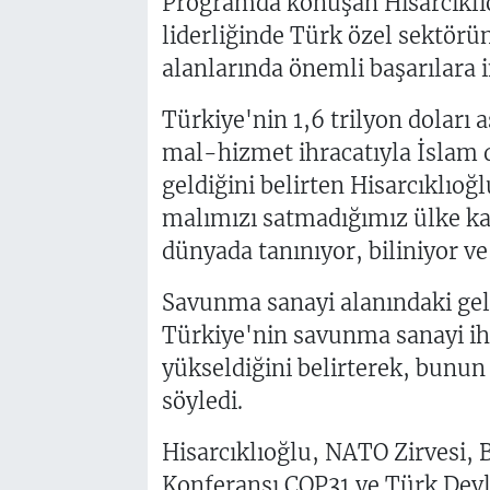
Programda konuşan Hisarcıklı
liderliğinde Türk özel sektörü
alanlarında önemli başarılara im
Türkiye'nin 1,6 trilyon doları a
mal-hizmet ihracatıyla İslam 
geldiğini belirten Hisarcıklıo
malımızı satmadığımız ülke kal
dünyada tanınıyor, biliniyor ve 
Savunma sanayi alanındaki gel
Türkiye'nin savunma sanayi ihr
yükseldiğini belirterek, bunun 
söyledi.
Hisarcıklıoğlu, NATO Zirvesi, B
Konferansı COP31 ve Türk Devlet