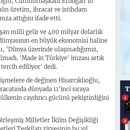
oğlu, Cumhurbaşkanı Erdoğan'ın
nün üretim, ihracat ve istihdam
za attığını ifade etti.
şan milli gelir ve 400 milyar dolarlık
dünyasının en büyük ekonomisi haline
ğlu, 'Dünya üzerinde ulaşmadığımız,
madı. 'Made in Türkiye' imzası artık
tercih ediliyor' dedi.
işmelere de değinen Hisarcıklıoğlu,
T
acatında dünyada 11'inci sıraya
ülkenin caydırıcı gücünü pekiştirdiğini
1
irleşmiş Milletler İklim Değişikliği
2
leri Teşkilatı zirvesinin bu yıl