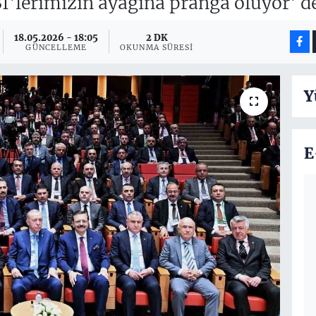
Bİ'lerimizin ayağına pranga oluyor' de
18.05.2026 - 18:05
2 DK
GÜNCELLEME
OKUNMA SÜRESI
Y
E