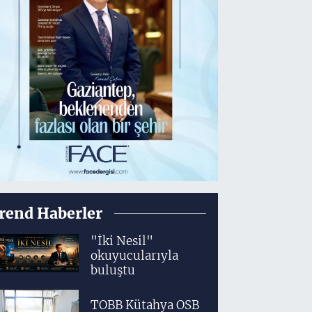
rend Haberler
"İki Nesil"
okuyucularıyla
buluştu
TOBB Kütahya OSB