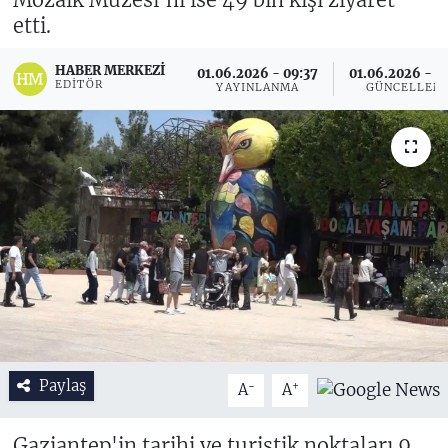
etti.
HABER MERKEZI
01.06.2026 - 09:37
01.06.2026 - 1
EDITÖR
YAYINLANMA
GÜNCELLEM
Paylaş
-
+
A
A
Gaziantep'in tarihi ve turistik noktaları 9