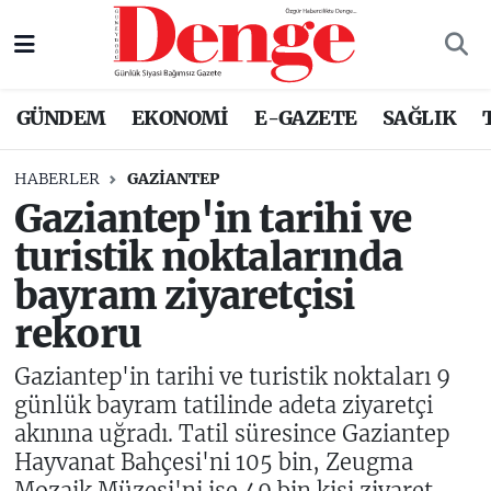
Nöbetçi Eczaneler
GÜNDEM
EKONOMİ
E-GAZETE
SAĞLIK
Hava Durumu
HABERLER
GAZIANTEP
Trafik Durumu
Gaziantep'in tarihi ve
turistik noktalarında
Süper Lig Puan Durumu ve Fikstür
bayram ziyaretçisi
Tüm Manşetler
rekoru
Son Dakika Haberleri
Gaziantep'in tarihi ve turistik noktaları 9
günlük bayram tatilinde adeta ziyaretçi
Haber Arşivi
akınına uğradı. Tatil süresince Gaziantep
Hayvanat Bahçesi'ni 105 bin, Zeugma
Mozaik Müzesi'ni ise 49 bin kişi ziyaret