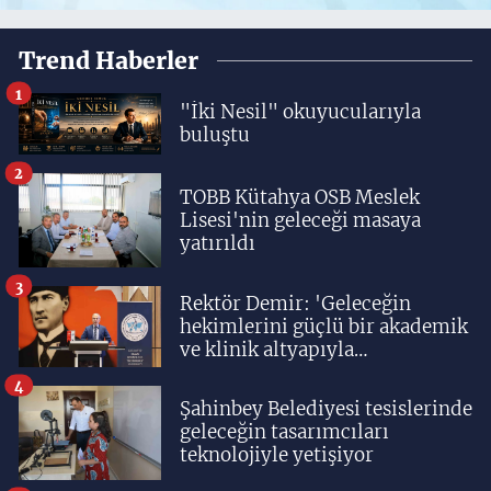
Trend Haberler
1
"İki Nesil" okuyucularıyla
buluştu
2
TOBB Kütahya OSB Meslek
Lisesi'nin geleceği masaya
yatırıldı
3
Rektör Demir: 'Geleceğin
hekimlerini güçlü bir akademik
ve klinik altyapıyla
yetiştiriyoruz'
4
Şahinbey Belediyesi tesislerinde
geleceğin tasarımcıları
teknolojiyle yetişiyor