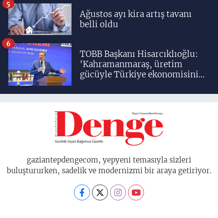
5
Ağustos ayı kira artış tavanı
belli oldu
6
TOBB Başkanı Hisarcıklıoğlu:
'Kahramanmaraş, üretim
gücüyle Türkiye ekonomisinin
lokomotif şehirlerinden
birisidir'
gaziantepdengecom, yepyeni temasıyla sizleri
buluştururken, sadelik ve modernizmi bir araya getiriyor.