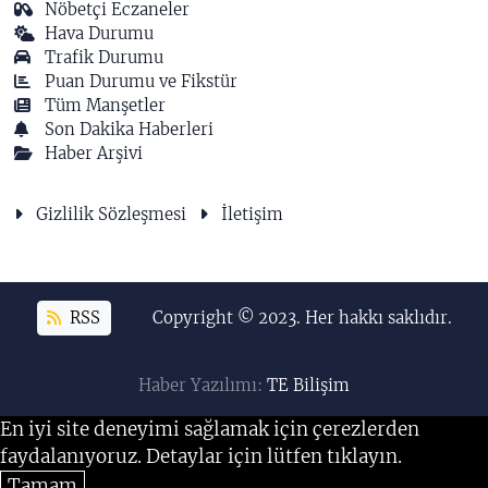
Nöbetçi Eczaneler
Hava Durumu
Trafik Durumu
Puan Durumu ve Fikstür
Tüm Manşetler
Son Dakika Haberleri
Haber Arşivi
Gizlilik Sözleşmesi
İletişim
RSS
Copyright © 2023. Her hakkı saklıdır.
Haber Yazılımı:
TE Bilişim
En iyi site deneyimi sağlamak için çerezlerden
faydalanıyoruz. Detaylar için lütfen tıklayın.
Tamam