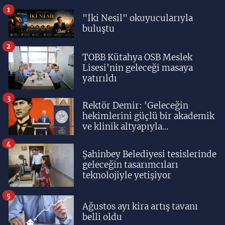
1
"İki Nesil" okuyucularıyla
buluştu
2
TOBB Kütahya OSB Meslek
Lisesi'nin geleceği masaya
yatırıldı
3
Rektör Demir: 'Geleceğin
hekimlerini güçlü bir akademik
ve klinik altyapıyla
yetiştiriyoruz'
4
Şahinbey Belediyesi tesislerinde
geleceğin tasarımcıları
teknolojiyle yetişiyor
5
Ağustos ayı kira artış tavanı
belli oldu