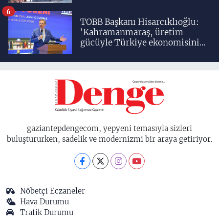
6
TOBB Başkanı Hisarcıklıoğlu:
'Kahramanmaraş, üretim
gücüyle Türkiye ekonomisinin
lokomotif şehirlerinden
birisidir'
gaziantepdengecom, yepyeni temasıyla sizleri
buluştururken, sadelik ve modernizmi bir araya getiriyor.
Nöbetçi Eczaneler
Hava Durumu
Trafik Durumu