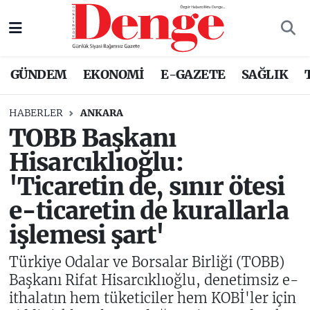
Nöbetçi Eczaneler
GÜNDEM
EKONOMİ
E-GAZETE
SAĞLIK
Hava Durumu
HABERLER
ANKARA
Trafik Durumu
TOBB Başkanı
Hisarcıklıoğlu:
Süper Lig Puan Durumu ve Fikstür
'Ticaretin de, sınır ötesi
Tüm Manşetler
e-ticaretin de kurallarla
işlemesi şart'
Son Dakika Haberleri
Türkiye Odalar ve Borsalar Birliği (TOBB)
Haber Arşivi
Başkanı Rifat Hisarcıklıoğlu, denetimsiz e-
ithalatın hem tüketiciler hem KOBİ'ler için