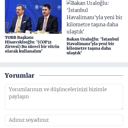
TOBB Başkanı
Bakan Uraloğlu: 'İstanbul
Hisarcıklıoğlu: '(COP31
Havalimanı'yla yeni bir
Zirvesi) Bu süreci bir vitrin
kilometre taşına daha
olarak kullanalım'
ulaştık'
Yorumlar