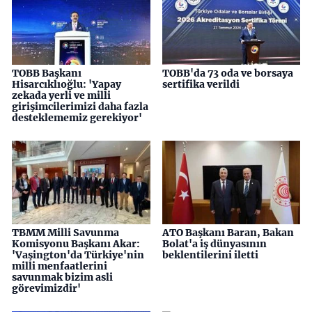
TOBB Başkanı
TOBB'da 73 oda ve borsaya
Hisarcıklıoğlu: 'Yapay
sertifika verildi
zekada yerli ve milli
girişimcilerimizi daha fazla
desteklememiz gerekiyor'
TBMM Milli Savunma
ATO Başkanı Baran, Bakan
Komisyonu Başkanı Akar:
Bolat'a iş dünyasının
'Vaşington'da Türkiye'nin
beklentilerini iletti
milli menfaatlerini
savunmak bizim asli
görevimizdir'