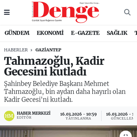
Nöbetçi Eczaneler
GÜNDEM
EKONOMİ
E-GAZETE
SAĞLIK
Hava Durumu
HABERLER
GAZIANTEP
Trafik Durumu
Tahmazoğlu, Kadir
Gecesini kutladı
Süper Lig Puan Durumu ve Fikstür
Şahinbey Belediye Başkanı Mehmet
Tüm Manşetler
Tahmazoğlu, bin aydan daha hayırlı olan
Kadir Gecesi'ni kutladı.
Son Dakika Haberleri
HABER MERKEZI
16.03.2026 - 10:59
16.03.2026 - 13
Haber Arşivi
EDITÖR
YAYINLANMA
GÜNCELLEM