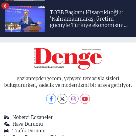
6
TOBB Başkanı Hisarcıklıoğlu:
'Kahramanmaraş, üretim
gücüyle Türkiye ekonomisinin
lokomotif şehirlerinden
birisidir'
gaziantepdengecom, yepyeni temasıyla sizleri
buluştururken, sadelik ve modernizmi bir araya getiriyor.
Nöbetçi Eczaneler
Hava Durumu
Trafik Durumu