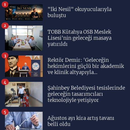
1
"İki Nesil" okuyucularıyla
buluştu
2
TOBB Kütahya OSB Meslek
Lisesi'nin geleceği masaya
yatırıldı
3
Rektör Demir: 'Geleceğin
hekimlerini güçlü bir akademik
ve klinik altyapıyla
yetiştiriyoruz'
4
Şahinbey Belediyesi tesislerinde
geleceğin tasarımcıları
teknolojiyle yetişiyor
5
Ağustos ayı kira artış tavanı
belli oldu