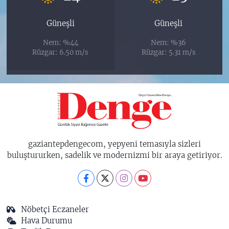
Güneşli
Güneşli
Nem: %44
Nem: %36
Rüzgar: 6.50 m/s
Rüzgar: 5.31 m/s
gaziantepdengecom, yepyeni temasıyla sizleri
buluştururken, sadelik ve modernizmi bir araya getiriyor.
Nöbetçi Eczaneler
Hava Durumu