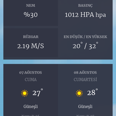
NEM
BASINÇ
%30
1012 HPA
hpa
RÜZGAR
EN DÜŞÜK / EN YÜKSEK
°
°
2.19 M/S
20
/ 32
07 AĞUSTOS
08 AĞUSTOS
CUMA
CUMARTESI
°
°
27
28
Güneşli
Güneşli