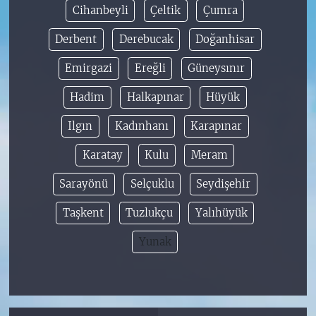
Cihanbeyli
Çeltik
Çumra
Derbent
Derebucak
Doğanhisar
Emirgazi
Ereğli
Güneysınır
Hadim
Halkapınar
Hüyük
Ilgın
Kadınhanı
Karapınar
Karatay
Kulu
Meram
Sarayönü
Selçuklu
Seydişehir
Taşkent
Tuzlukçu
Yalıhüyük
Yunak