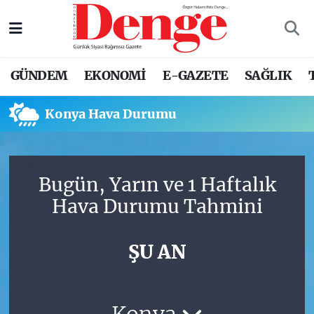
Nöbetçi Eczaneler
GÜNDEM
EKONOMİ
E-GAZETE
SAĞLIK
Hava Durumu
Konya Hava Durumu
Trafik Durumu
Süper Lig Puan Durumu ve Fikstür
Bugün, Yarın ve 1 Haftalık
Tüm Manşetler
Hava Durumu Tahmini
Son Dakika Haberleri
ŞU AN
Haber Arşivi
Konya