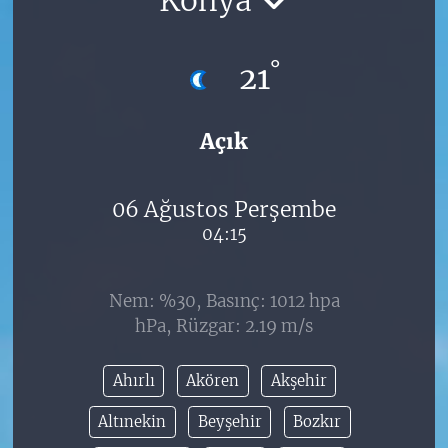
°
21
Açık
06 Ağustos Perşembe
04:15
Nem: %30, Basınç: 1012 hpa
hPa, Rüzgar: 2.19 m/s
Ahırlı
Akören
Akşehir
Altınekin
Beyşehir
Bozkır