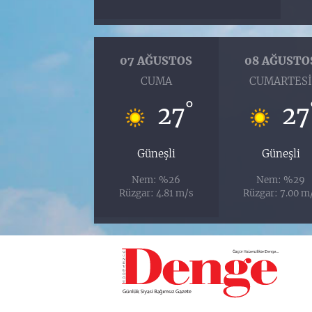
07 AĞUSTOS
08 AĞUSTO
CUMA
CUMARTES
°
27
27
Güneşli
Güneşli
Nem: %26
Nem: %29
Rüzgar: 4.81 m/s
Rüzgar: 7.00 m