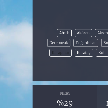
Ahırlı
Akören
Akşeh
Derebucak
Doğanhisar
Em
Karapınar
Karatay
Kulu
NEM
%29