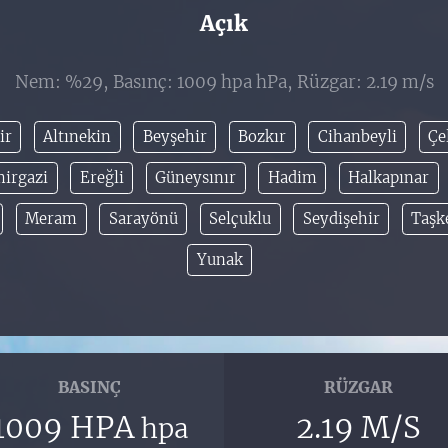
Açık
Nem: %29, Basınç: 1009 hpa hPa, Rüzgar: 2.19 m/s
ir
Altınekin
Beyşehir
Bozkır
Cihanbeyli
Çe
irgazi
Ereğli
Güneysınır
Hadim
Halkapınar
Meram
Sarayönü
Selçuklu
Seydişehir
Taşk
Yunak
BASINÇ
RÜZGAR
1009 HPA
2.19 M/S
hpa