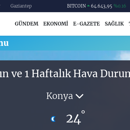
r
Gaziantep
BITCOIN
64.643,95
%0.16
DOLAR
47,6704
%0
GÜNDEM
EKONOMİ
E-GAZETE
SAĞLIK
EURO
55,0406
%-0.08
STERLİN
64,2143
%0
mu
GRAM ALTIN
6500.87
%0.12
BİST100
13.799
%70
ın ve 1 Haftalık Hava Dur
Konya
°
24