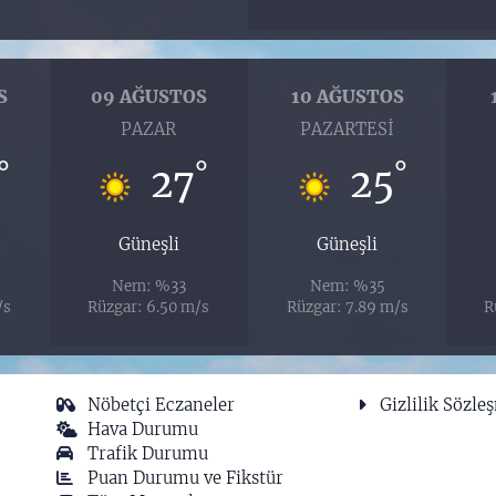
S
09 AĞUSTOS
10 AĞUSTOS
I
PAZAR
PAZARTESI
°
°
°
27
25
Güneşli
Güneşli
Nem: %33
Nem: %35
/s
Rüzgar: 6.50 m/s
Rüzgar: 7.89 m/s
R
Nöbetçi Eczaneler
Gizlilik Sözle
Hava Durumu
Trafik Durumu
Puan Durumu ve Fikstür