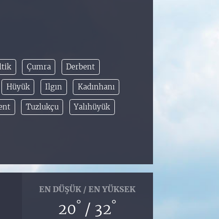
ltik
Çumra
Derbent
Hüyük
Ilgın
Kadınhanı
ent
Tuzlukçu
Yalıhüyük
EN DÜŞÜK / EN YÜKSEK
°
°
20
/ 32