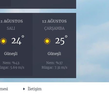
11 AĞUSTOS
12 AĞUSTOS
SALI
ÇARŞAMBA
°
°
24
25
Güneşli
Güneşli
Nem: %43
Nem: %37
üzgar: 5.69 m/s
Rüzgar: 7.31 m/s
şmesi
İletişim