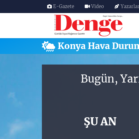
E-Gazete
Video
Yazarla
Nöbetçi Eczaneler
Hava Durumu
Konya Hava Duru
Trafik Durumu
Süper Lig Puan Durumu ve Fikstür
Bugün, Yar
Tüm Manşetler
Son Dakika Haberleri
ŞU AN
Haber Arşivi