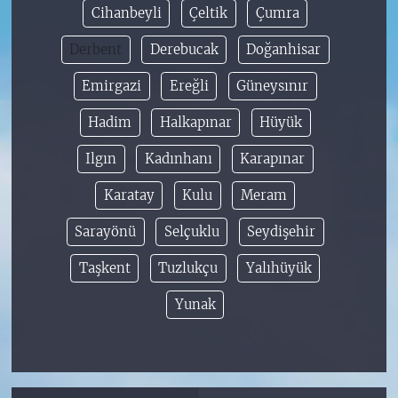
Cihanbeyli
Çeltik
Çumra
Derbent
Derebucak
Doğanhisar
Emirgazi
Ereğli
Güneysınır
Hadim
Halkapınar
Hüyük
Ilgın
Kadınhanı
Karapınar
Karatay
Kulu
Meram
Sarayönü
Selçuklu
Seydişehir
Taşkent
Tuzlukçu
Yalıhüyük
Yunak