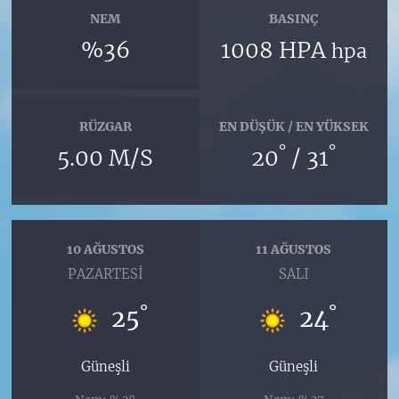
NEM
BASINÇ
%36
1008 HPA
hpa
RÜZGAR
EN DÜŞÜK / EN YÜKSEK
°
°
5.00 M/S
20
/ 31
10 AĞUSTOS
11 AĞUSTOS
PAZARTESI
SALI
°
°
25
24
Güneşli
Güneşli