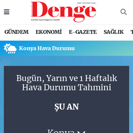
Nöbetçi Eczaneler
GÜNDEM
EKONOMİ
E-GAZETE
SAĞLIK
Hava Durumu
Konya Hava Durumu
Trafik Durumu
Süper Lig Puan Durumu ve Fikstür
Bugün, Yarın ve 1 Haftalık
Tüm Manşetler
Hava Durumu Tahmini
Son Dakika Haberleri
ŞU AN
Haber Arşivi
Konya