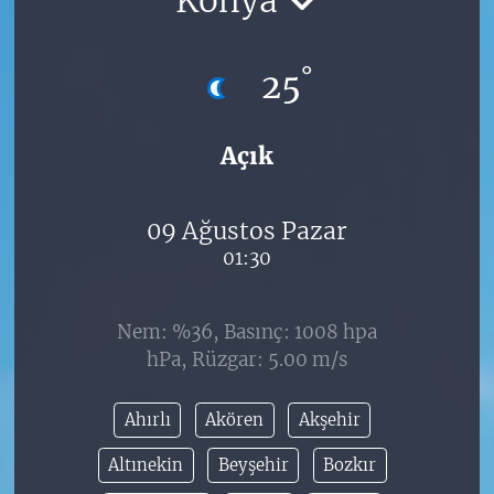
°
25
Açık
09 Ağustos Pazar
01:30
Nem: %36, Basınç: 1008 hpa
hPa, Rüzgar: 5.00 m/s
Ahırlı
Akören
Akşehir
Altınekin
Beyşehir
Bozkır