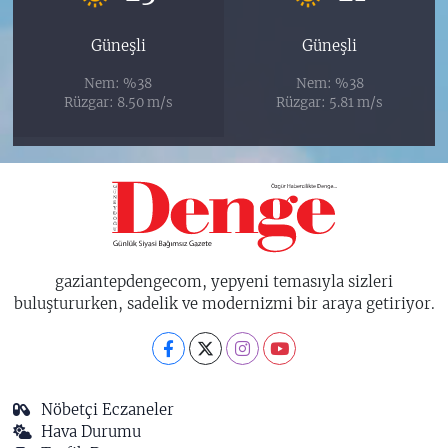
Güneşli
Güneşli
Nem: %38
Nem: %38
Rüzgar: 8.50 m/s
Rüzgar: 5.81 m/s
gaziantepdengecom, yepyeni temasıyla sizleri
buluştururken, sadelik ve modernizmi bir araya getiriyor.
Nöbetçi Eczaneler
Hava Durumu