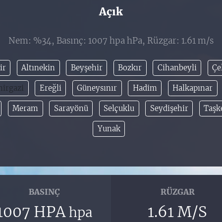
Açık
Nem: %34, Basınç: 1007 hpa hPa, Rüzgar: 1.61 m/s
ir
Altınekin
Beyşehir
Bozkır
Cihanbeyli
Çe
irgazi
Ereğli
Güneysınır
Hadim
Halkapınar
Meram
Sarayönü
Selçuklu
Seydişehir
Taşk
Yunak
BASINÇ
RÜZGAR
1007 HPA
1.61 M/S
hpa