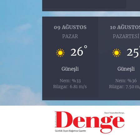
09 AĞUSTOS
10 AĞUSTO
PAZAR
PAZARTESI
°
26
25
Güneşli
Güneşli
Nem: %33
Nem: %36
Rüzgar: 6.81 m/s
Rüzgar: 7.50 m