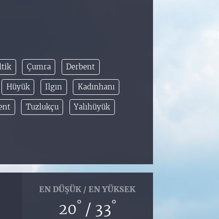
ltik
Çumra
Derbent
Hüyük
Ilgın
Kadınhanı
ent
Tuzlukçu
Yalıhüyük
EN DÜŞÜK / EN YÜKSEK
°
°
20
/ 33