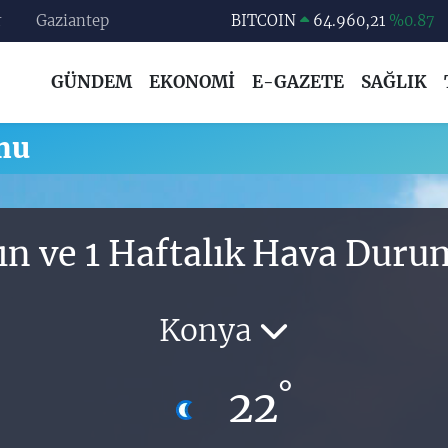
r
Gaziantep
BITCOIN
64.960,21
%0.87
DOLAR
47,7436
%0.18
GÜNDEM
EKONOMİ
E-GAZETE
SAĞLIK
EURO
55,2510
%0.32
STERLİN
64,4811
%0.38
mu
GRAM ALTIN
6660.55
%0.03
BİST100
13.779
%-14
ın ve 1 Haftalık Hava Dur
Konya
°
22