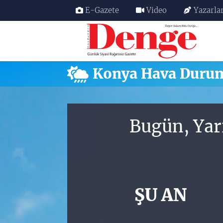
E-Gazete
Video
Yazarla
Nöbetçi Eczaneler
Hava Durumu
Konya Hava Duru
Trafik Durumu
Süper Lig Puan Durumu ve Fikstür
Bugün, Yar
Tüm Manşetler
Son Dakika Haberleri
ŞU AN
Haber Arşivi