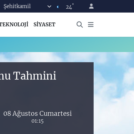
°
Şehitkamil
24
TEKNOLOJİ
SİYASET
umu Tahmini
08 Ağustos Cumartesi
01:15