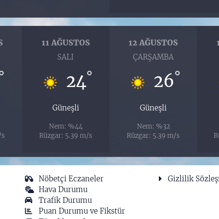
S
11 AĞUSTOS
12 AĞUSTOS
SALI
ÇARŞAMBA
°
°
°
24
26
Güneşli
Güneşli
Nem: %44
Nem: %32
/s
Rüzgar: 5.39 m/s
Rüzgar: 5.39 m/s
R
Nöbetçi Eczaneler
Gizlilik Sözle
Hava Durumu
Trafik Durumu
Puan Durumu ve Fikstür