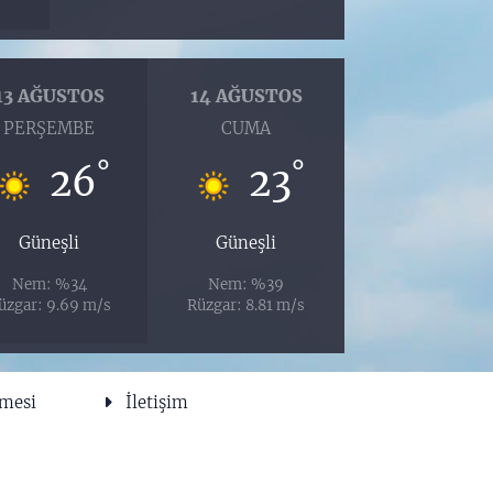
13 AĞUSTOS
14 AĞUSTOS
PERŞEMBE
CUMA
°
°
26
23
Güneşli
Güneşli
Nem: %34
Nem: %39
üzgar: 9.69 m/s
Rüzgar: 8.81 m/s
şmesi
İletişim