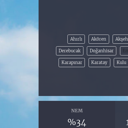
Ahırlı
Akören
Akşeh
Derebucak
Doğanhisar
Em
Karapınar
Karatay
Kulu
NEM
%34