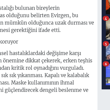
stalığı bulunan bireylerin
as olduğunu belirten Evirgen, bu
4
dan mümkün olduğunca uzak durması ve
esi gerektiğini ifade etti.
koruyor
5
el hastalıklardaki değişime karşı
n önemine dikkat çekerek, erken teşhis
6
ndan kritik rol oynadığını vurguladı.
 sık sık yıkanması. Kapalı ve kalabalık
lması. Maske kullanımının ihmal
ni güçlendirecek dengeli beslenme ve