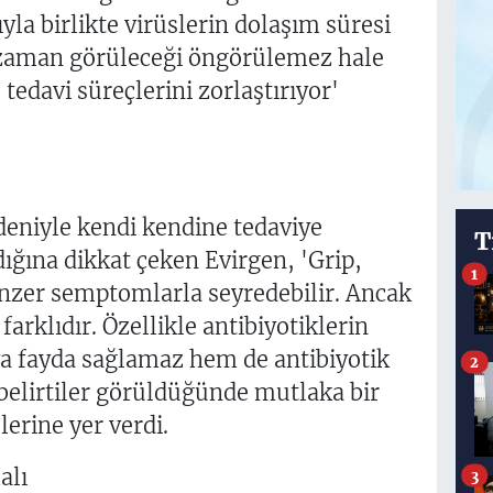
la birlikte virüslerin dolaşım süresi
 zaman görüleceği öngörülemez hale
tedavi süreçlerini zorlaştırıyor'
edeniyle kendi kendine tedaviye
T
dığına dikkat çeken Evirgen, 'Grip,
1
enzer semptomlarla seyredebilir. Ancak
farklıdır. Özellikle antibiyotiklerin
a fayda sağlamaz hem de antibiyotik
2
 belirtiler görüldüğünde mutlaka bir
erine yer verdi.
alı
3