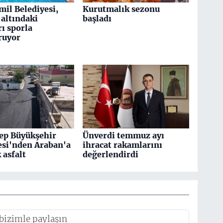
mil Belediyesi,
Kurutmalık sezonu
altındaki
başladı
ı sporla
ruyor
ep Büyükşehir
Ünverdi temmuz ayı
esi'nden Araban'a
ihracat rakamlarını
k asfalt
değerlendirdi