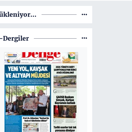
ükleniyor...
-Dergiler