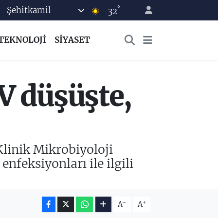
°
Şehitkamil
32
TEKNOLOJİ
SİYASET
SV düşüşte,
linik Mikrobiyoloji
feksiyonları ile ilgili
-
+
A
A