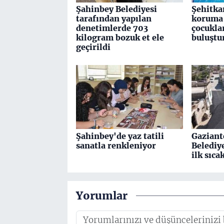
Şahinbey Belediyesi
Şehitka
tarafından yapılan
koruma 
denetimlerde 703
çocuklar
kilogram bozuk et ele
buluştu
geçirildi
Şahinbey'de yaz tatili
Gaziant
sanatla renkleniyor
Belediy
ilk sıca
Yorumlar