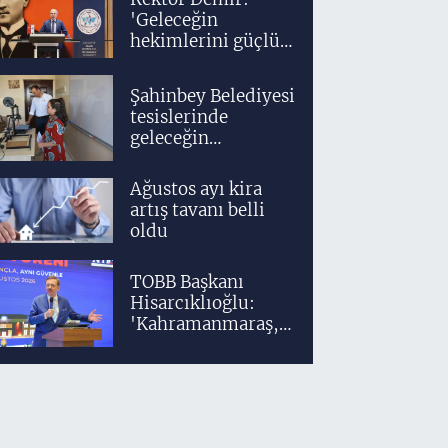
'Geleceğin
hekimlerini güçlü
bir akademik ve
klinik altyapıyla
Şahinbey Belediyesi
yetiştiriyoruz'
tesislerinde
geleceğin
tasarımcıları
teknolojiyle
Ağustos ayı kira
yetişiyor
artış tavanı belli
oldu
TOBB Başkanı
Hisarcıklıoğlu:
'Kahramanmaraş,
üretim gücüyle
Türkiye
ekonomisinin
lokomotif
şehirlerinden