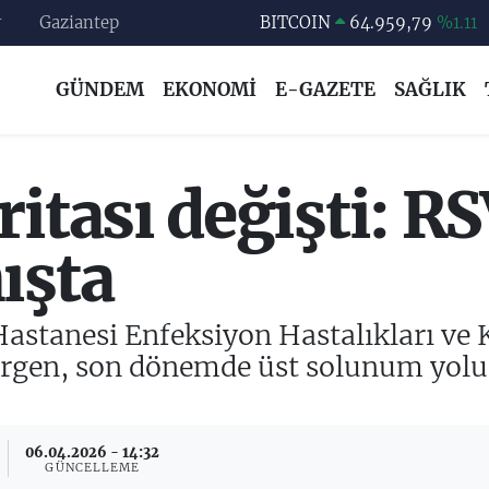
r
Gaziantep
DOLAR
47,7436
%0.18
EURO
55,2510
%0.32
GÜNDEM
EKONOMİ
E-GAZETE
SAĞLIK
STERLİN
64,4811
%0.38
GRAM ALTIN
6660.55
%0.03
BİST100
13.779
%-14
ritası değişti: R
BITCOIN
64.959,79
%1.11
ışta
astanesi Enfeksiyon Hastalıkları ve K
gen, son dönemde üst solunum yolu en
06.04.2026 - 14:32
GÜNCELLEME