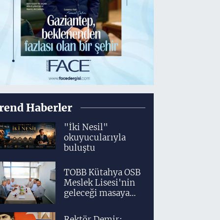
rend Haberler
"İki Nesil"
okuyucularıyla
buluştu
TOBB Kütahya OSB
Meslek Lisesi'nin
geleceği masaya
yatırıldı
Rektör Demir: