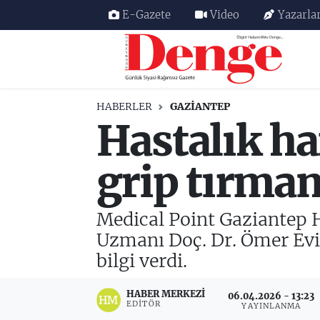
E-Gazete
Video
Yazarla
Nöbetçi Eczaneler
Hava Durumu
HABERLER
GAZIANTEP
Hastalık ha
Trafik Durumu
Süper Lig Puan Durumu ve Fikstür
grip tırman
Tüm Manşetler
Medical Point Gaziantep H
Son Dakika Haberleri
Uzmanı Doç. Dr. Ömer Evir
bilgi verdi.
Haber Arşivi
HABER MERKEZI
06.04.2026 - 13:23
EDITÖR
YAYINLANMA