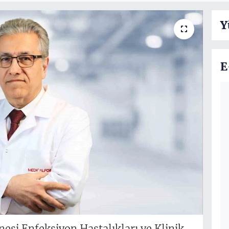
Y
E
esi Enfeksiyon Hastalıkları ve Klinik