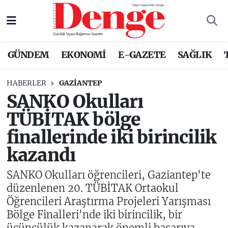
Nöbetçi Eczaneler
GÜNDEM
EKONOMİ
E-GAZETE
SAĞLIK
Hava Durumu
HABERLER
GAZIANTEP
Trafik Durumu
SANKO Okulları
TÜBİTAK bölge
Süper Lig Puan Durumu ve Fikstür
finallerinde iki birincilik
Tüm Manşetler
kazandı
Son Dakika Haberleri
SANKO Okulları öğrencileri, Gaziantep'te
düzenlenen 20. TÜBİTAK Ortaokul
Haber Arşivi
Öğrencileri Araştırma Projeleri Yarışması
Bölge Finalleri'nde iki birincilik, bir
üçüncülük kazanarak önemli başarıya