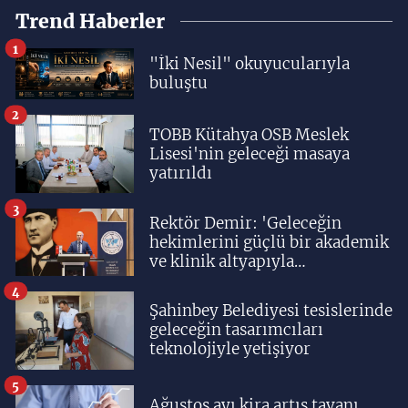
Trend Haberler
1
"İki Nesil" okuyucularıyla
buluştu
2
TOBB Kütahya OSB Meslek
Lisesi'nin geleceği masaya
yatırıldı
3
Rektör Demir: 'Geleceğin
hekimlerini güçlü bir akademik
ve klinik altyapıyla
yetiştiriyoruz'
4
Şahinbey Belediyesi tesislerinde
geleceğin tasarımcıları
teknolojiyle yetişiyor
5
Ağustos ayı kira artış tavanı