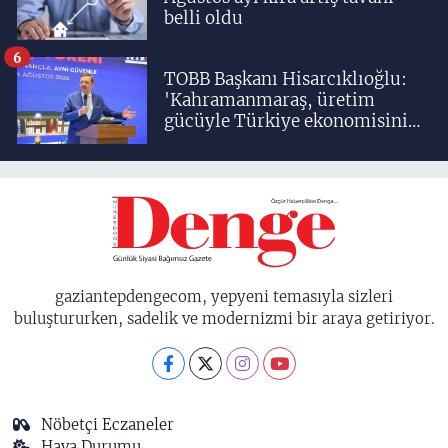
belli oldu
6
TOBB Başkanı Hisarcıklıoğlu:
'Kahramanmaraş, üretim
gücüyle Türkiye ekonomisinin
lokomotif şehirlerinden
birisidir'
gaziantepdengecom, yepyeni temasıyla sizleri
buluştururken, sadelik ve modernizmi bir araya getiriyor.
Nöbetçi Eczaneler
Hava Durumu