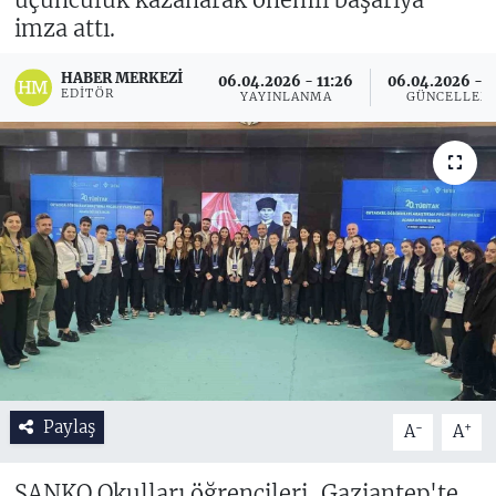
imza attı.
HABER MERKEZI
06.04.2026 - 11:26
06.04.2026 - 1
EDITÖR
YAYINLANMA
GÜNCELLEM
Paylaş
-
+
A
A
SANKO Okulları öğrencileri, Gaziantep'te