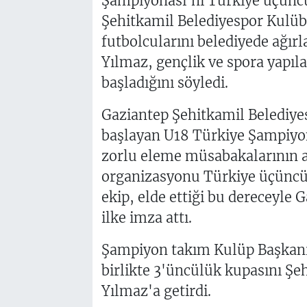
Şampiyonası'nı Türkiye üçünc
Şehitkamil Belediyespor Kulüb
futbolcularını belediyede ağırl
Yılmaz, gençlik ve spora yapıl
başladığını söyledi.
Gaziantep Şehitkamil Belediyes
başlayan U18 Türkiye Şampiyona
zorlu eleme müsabakalarının a
organizasyonu Türkiye üçüncüs
ekip, elde ettiği bu dereceyle 
ilke imza attı.
Şampiyon takım Kulüp Başkanı 
birlikte 3'üncülük kupasını Şe
Yılmaz'a getirdi.