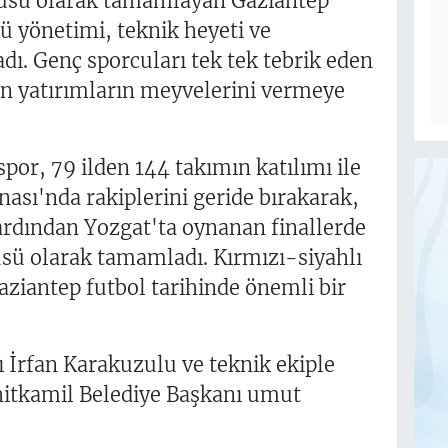
üsü olarak tamamlayan Gaziantep
ü yönetimi, teknik heyeti ve
adı. Genç sporcuları tek tek tebrik eden
an yatırımların meyvelerini vermeye
por, 79 ilden 144 takımın katılımı ile
sı'nda rakiplerini geride bırakarak,
rdından Yozgat'ta oynanan finallerde
ü olarak tamamladı. Kırmızı-siyahlı
Gaziantep futbol tarihinde önemli bir
İrfan Karakuzulu ve teknik ekiple
hitkamil Belediye Başkanı umut