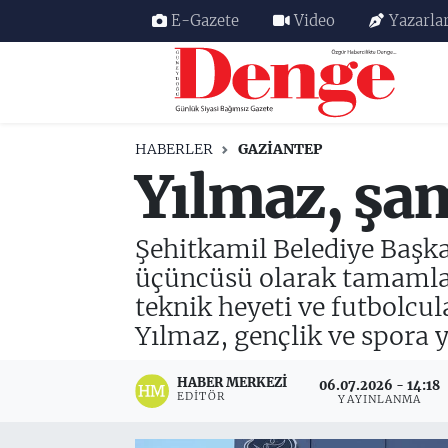
E-Gazete
Video
Yazarla
Nöbetçi Eczaneler
Hava Durumu
HABERLER
GAZIANTEP
Yılmaz, şam
Trafik Durumu
Süper Lig Puan Durumu ve Fikstür
Şehitkamil Belediye Başk
üçüncüsü olarak tamamla
Tüm Manşetler
teknik heyeti ve futbolcul
Son Dakika Haberleri
Yılmaz, gençlik ve spora 
Haber Arşivi
HABER MERKEZI
06.07.2026 - 14:18
EDITÖR
YAYINLANMA