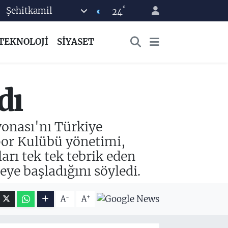
°
Şehitkamil
24
TEKNOLOJİ
SİYASET
dı
onası'nı Türkiye
or Kulübü yönetimi,
arı tek tek tebrik eden
ye başladığını söyledi.
-
+
A
A