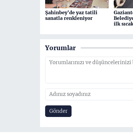
Şahinbey'de yaz tatili
Gaziant
sanatla renkleniyor
Belediy
ilk sıca
Yorumlar
Gönder