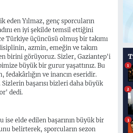
ik eden Yılmaz, genç sporcuların
ını en iyi şekilde temsil ettiğini
ce Türkiye üçüncüsü olmuş bir takımı
isiplinin, azmin, emeğin ve takım
T
 birini görüyoruz. Sizler, Gaziantep'i
pimize büyük bir gurur yaşattınız. Bu
1
, fedakârlığın ve inancın eseridir.
Sizlerin başarısı bizleri daha büyük
2
r' dedi.
 ise elde edilen başarının büyük bir
3
unu belirterek, sporcuların sezon