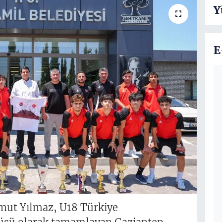
Y
E
mut Yılmaz, U18 Türkiye