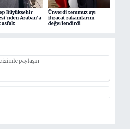
ep Büyükşehir
Ünverdi temmuz ayı
esi'nden Araban'a
ihracat rakamlarını
k asfalt
değerlendirdi