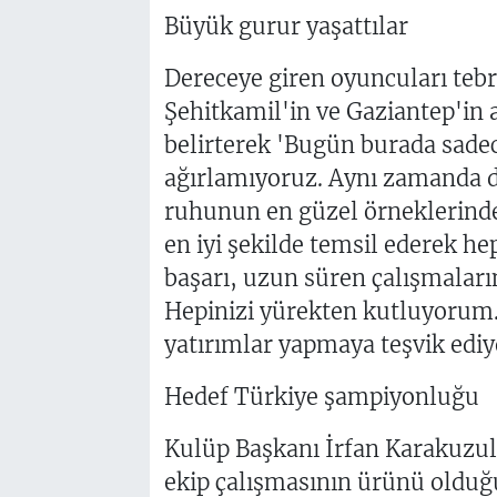
Büyük gurur yaşattılar
Dereceye giren oyuncuları tebr
Şehitkamil'in ve Gaziantep'in ad
belirterek 'Bugün burada sade
ağırlamıyoruz. Aynı zamanda d
ruhunun en güzel örneklerinden
en iyi şekilde temsil ederek he
başarı, uzun süren çalışmaların
Hepinizi yürekten kutluyorum. 
yatırımlar yapmaya teşvik ediyo
Hedef Türkiye şampiyonluğu
Kulüp Başkanı İrfan Karakuzulu
ekip çalışmasının ürünü olduğ