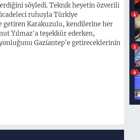
rdiğini söyledi. Teknik heyetin özverili
ücadeleci ruhuyla Türkiye
4
e getiren Karakuzulu, kendilerine her
ut Yılmaz'a teşekkür ederken,
yonluğunu Gaziantep'e getireceklerinin
5
6