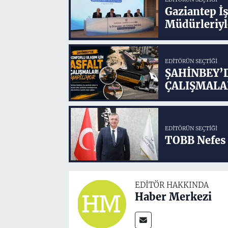
Gaziantep İ
Müdürleriyl
EDITÖRÜN SEÇTIĞI
ŞAHİNBEY’
ÇALIŞMALA
EDITÖRÜN SEÇTIĞI
TOBB Nefes 
EDITÖR HAKKINDA
Haber Merkezi