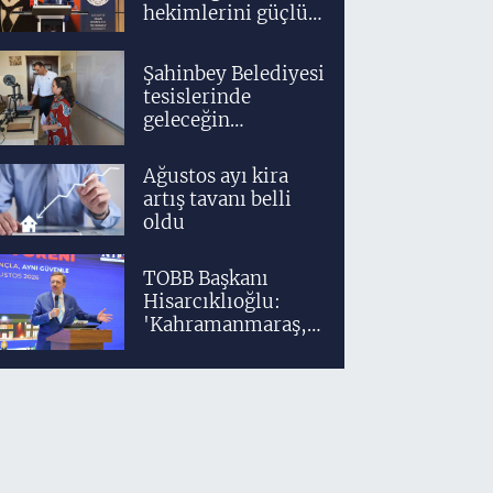
hekimlerini güçlü
bir akademik ve
klinik altyapıyla
Şahinbey Belediyesi
yetiştiriyoruz'
tesislerinde
geleceğin
tasarımcıları
teknolojiyle
Ağustos ayı kira
yetişiyor
artış tavanı belli
oldu
TOBB Başkanı
Hisarcıklıoğlu:
'Kahramanmaraş,
üretim gücüyle
Türkiye
ekonomisinin
lokomotif
şehirlerinden
birisidir'