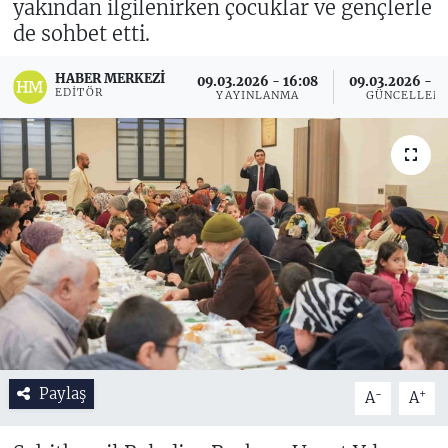
yakından ilgilenirken çocuklar ve gençlerle
de sohbet etti.
HABER MERKEZI
09.03.2026 - 16:08
09.03.2026 - 1
EDITÖR
YAYINLANMA
GÜNCELLEM
Paylaş
-
+
A
A