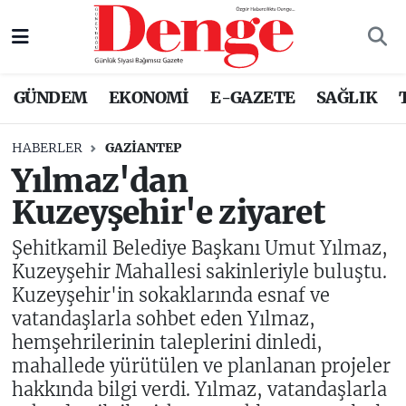
Nöbetçi Eczaneler
GÜNDEM
EKONOMİ
E-GAZETE
SAĞLIK
Hava Durumu
HABERLER
GAZIANTEP
Trafik Durumu
Yılmaz'dan
Kuzeyşehir'e ziyaret
Süper Lig Puan Durumu ve Fikstür
Şehitkamil Belediye Başkanı Umut Yılmaz,
Tüm Manşetler
Kuzeyşehir Mahallesi sakinleriyle buluştu.
Kuzeyşehir'in sokaklarında esnaf ve
Son Dakika Haberleri
vatandaşlarla sohbet eden Yılmaz,
hemşehrilerinin taleplerini dinledi,
Haber Arşivi
mahallede yürütülen ve planlanan projeler
hakkında bilgi verdi. Yılmaz, vatandaşlarla