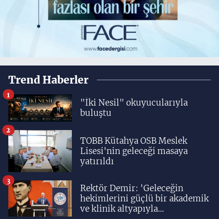
Trend Haberler
1
"İki Nesil" okuyucularıyla
buluştu
2
TOBB Kütahya OSB Meslek
Lisesi'nin geleceği masaya
yatırıldı
3
Rektör Demir: 'Geleceğin
hekimlerini güçlü bir akademik
ve klinik altyapıyla
yetiştiriyoruz'