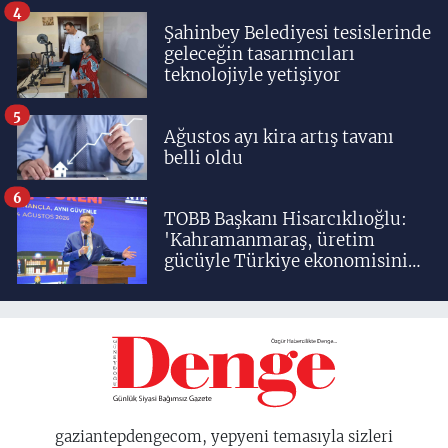
4
Şahinbey Belediyesi tesislerinde
geleceğin tasarımcıları
teknolojiyle yetişiyor
5
Ağustos ayı kira artış tavanı
belli oldu
6
TOBB Başkanı Hisarcıklıoğlu:
'Kahramanmaraş, üretim
gücüyle Türkiye ekonomisinin
lokomotif şehirlerinden
birisidir'
gaziantepdengecom, yepyeni temasıyla sizleri