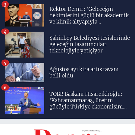
3
Rektör Demir: 'Geleceğin
hekimlerini güçlü bir akademik
ve klinik altyapıyla
yetiştiriyoruz'
4
Şahinbey Belediyesi tesislerinde
geleceğin tasarımcıları
teknolojiyle yetişiyor
5
Ağustos ayı kira artış tavanı
belli oldu
6
TOBB Başkanı Hisarcıklıoğlu:
'Kahramanmaraş, üretim
gücüyle Türkiye ekonomisinin
lokomotif şehirlerinden
birisidir'