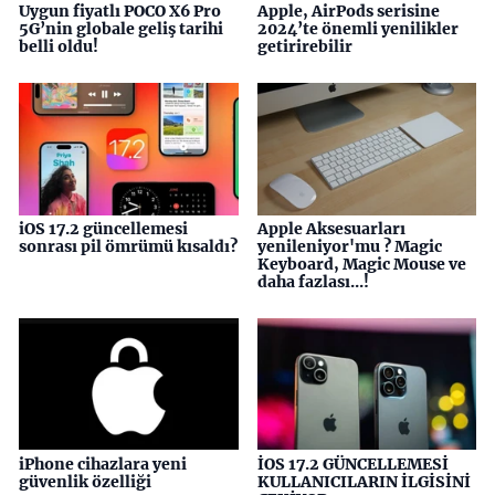
Uygun fiyatlı POCO X6 Pro
Apple, AirPods serisine
5G’nin globale geliş tarihi
2024’te önemli yenilikler
belli oldu!
getirirebilir
iOS 17.2 güncellemesi
Apple Aksesuarları
sonrası pil ömrümü kısaldı?
yenileniyor'mu ? Magic
Keyboard, Magic Mouse ve
daha fazlası...!
iPhone cihazlara yeni
İOS 17.2 GÜNCELLEMESİ
güvenlik özelliği
KULLANICILARIN İLGİSİNİ