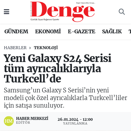
Nöbetçi Eczaneler
GÜNDEM
EKONOMİ
E-GAZETE
SAĞLIK
Hava Durumu
HABERLER
TEKNOLOJİ
Trafik Durumu
Yeni Galaxy S24 Serisi
tüm ayrıcalıklarıyla
Süper Lig Puan Durumu ve Fikstür
Turkcell’de
Tüm Manşetler
Samsung’un Galaxy S Serisi’nin yeni
Son Dakika Haberleri
modeli çok özel ayrıcalıklarla Turkcell’liler
için satışa sunuluyor.
Haber Arşivi
HABER MERKEZI
26.01.2024 - 12:00
EDITÖR
YAYINLANMA