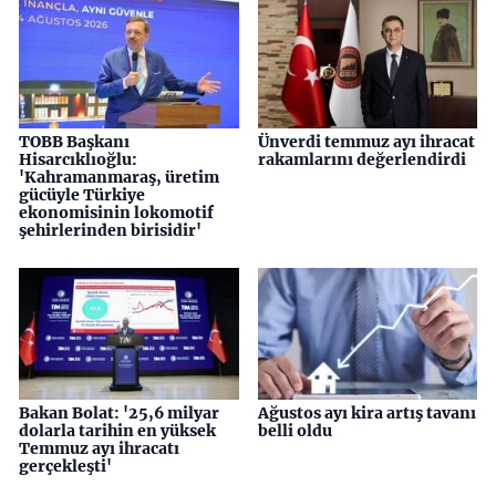
TOBB Başkanı
Ünverdi temmuz ayı ihracat
Hisarcıklıoğlu:
rakamlarını değerlendirdi
'Kahramanmaraş, üretim
gücüyle Türkiye
ekonomisinin lokomotif
şehirlerinden birisidir'
Bakan Bolat: '25,6 milyar
Ağustos ayı kira artış tavanı
dolarla tarihin en yüksek
belli oldu
Temmuz ayı ihracatı
gerçekleşti'