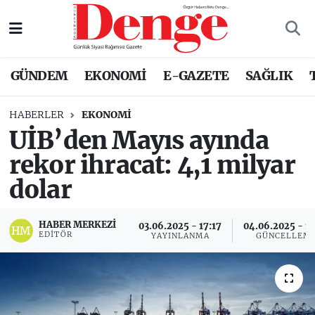
Nöbetçi Eczaneler
GÜNDEM
EKONOMİ
E-GAZETE
SAĞLIK
Hava Durumu
HABERLER
EKONOMİ
Trafik Durumu
UİB’den Mayıs ayında
rekor ihracat: 4,1 milyar
Süper Lig Puan Durumu ve Fikstür
dolar
Tüm Manşetler
HABER MERKEZI
03.06.2025 - 17:17
04.06.2025 - 11
Son Dakika Haberleri
EDITÖR
YAYINLANMA
GÜNCELLEM
Haber Arşivi