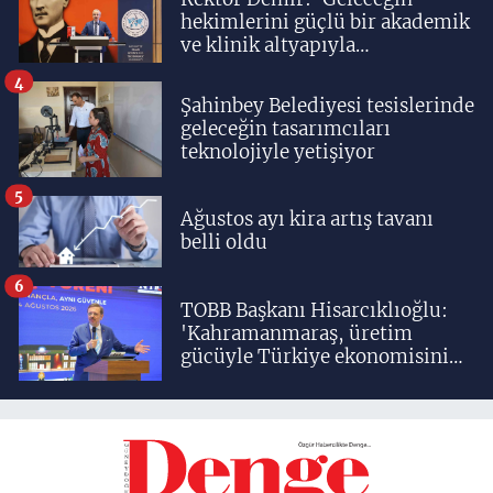
hekimlerini güçlü bir akademik
ve klinik altyapıyla
yetiştiriyoruz'
4
Şahinbey Belediyesi tesislerinde
geleceğin tasarımcıları
teknolojiyle yetişiyor
5
Ağustos ayı kira artış tavanı
belli oldu
6
TOBB Başkanı Hisarcıklıoğlu:
'Kahramanmaraş, üretim
gücüyle Türkiye ekonomisinin
lokomotif şehirlerinden
birisidir'