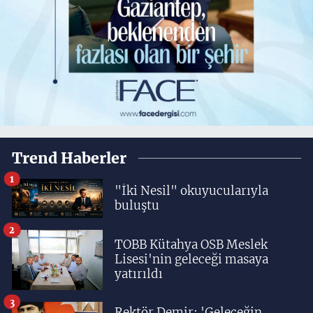
Trend Haberler
1
"İki Nesil" okuyucularıyla
buluştu
2
TOBB Kütahya OSB Meslek
Lisesi'nin geleceği masaya
yatırıldı
3
Rektör Demir: 'Geleceğin