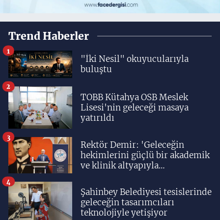
Trend Haberler
1
"İki Nesil" okuyucularıyla
buluştu
2
TOBB Kütahya OSB Meslek
Lisesi'nin geleceği masaya
yatırıldı
3
Rektör Demir: 'Geleceğin
hekimlerini güçlü bir akademik
ve klinik altyapıyla
yetiştiriyoruz'
4
Şahinbey Belediyesi tesislerinde
geleceğin tasarımcıları
teknolojiyle yetişiyor