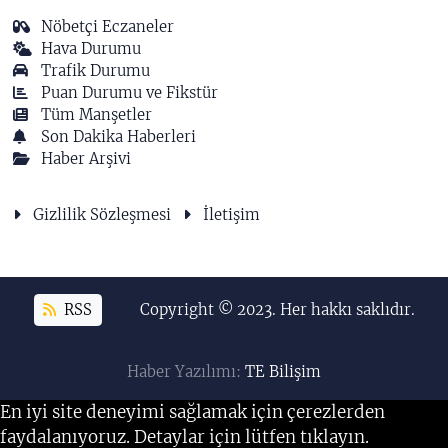
Nöbetçi Eczaneler
Hava Durumu
Trafik Durumu
Puan Durumu ve Fikstür
Tüm Manşetler
Son Dakika Haberleri
Haber Arşivi
Gizlilik Sözleşmesi
İletişim
RSS
Copyright © 2023. Her hakkı saklıdır.
Haber Yazılımı:
TE Bilişim
En iyi site deneyimi sağlamak için çerezlerden
faydalanıyoruz. Detaylar için lütfen tıklayın.