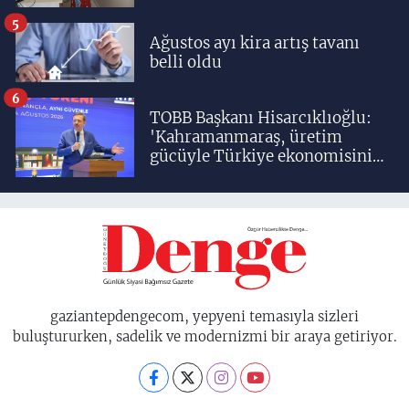
5
Ağustos ayı kira artış tavanı
belli oldu
6
TOBB Başkanı Hisarcıklıoğlu:
'Kahramanmaraş, üretim
gücüyle Türkiye ekonomisinin
lokomotif şehirlerinden
birisidir'
gaziantepdengecom, yepyeni temasıyla sizleri
buluştururken, sadelik ve modernizmi bir araya getiriyor.