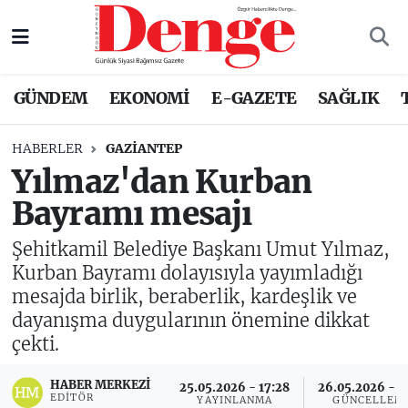
Nöbetçi Eczaneler
GÜNDEM
EKONOMİ
E-GAZETE
SAĞLIK
Hava Durumu
HABERLER
GAZIANTEP
Trafik Durumu
Yılmaz'dan Kurban
Bayramı mesajı
Süper Lig Puan Durumu ve Fikstür
Şehitkamil Belediye Başkanı Umut Yılmaz,
Tüm Manşetler
Kurban Bayramı dolayısıyla yayımladığı
mesajda birlik, beraberlik, kardeşlik ve
Son Dakika Haberleri
dayanışma duygularının önemine dikkat
çekti.
Haber Arşivi
HABER MERKEZI
25.05.2026 - 17:28
26.05.2026 - 1
EDITÖR
YAYINLANMA
GÜNCELLEM