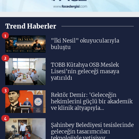
Trend Haberler
1
"İki Nesil" okuyucularıyla
buluştu
2
TOBB Kütahya OSB Meslek
Lisesi'nin geleceği masaya
yatırıldı
3
Rektör Demir: 'Geleceğin
hekimlerini güçlü bir akademik
ve klinik altyapıyla
yetiştiriyoruz'
4
Şahinbey Belediyesi tesislerinde
geleceğin tasarımcıları
teknolojiyle yetişiyor