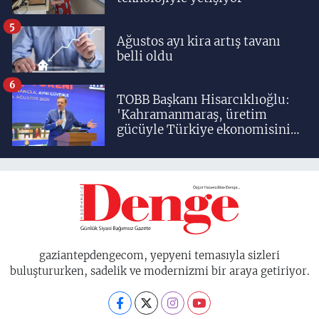
5
Ağustos ayı kira artış tavanı
belli oldu
6
TOBB Başkanı Hisarcıklıoğlu:
'Kahramanmaraş, üretim
gücüyle Türkiye ekonomisinin
lokomotif şehirlerinden
birisidir'
gaziantepdengecom, yepyeni temasıyla sizleri
buluştururken, sadelik ve modernizmi bir araya getiriyor.