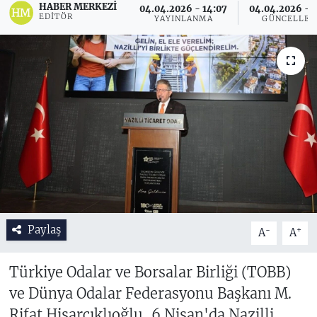
HABER MERKEZI
04.04.2026 - 14:07
04.04.2026 - 1
EDITÖR
YAYINLANMA
GÜNCELLE
Paylaş
-
+
A
A
Türkiye Odalar ve Borsalar Birliği (TOBB)
ve Dünya Odalar Federasyonu Başkanı M.
Rifat Hisarcıklıoğlu, 6 Nisan'da Nazilli