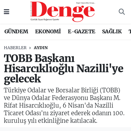
Nöbetçi Eczaneler
GÜNDEM
EKONOMİ
E-GAZETE
SAĞLIK
Hava Durumu
HABERLER
AYDIN
Trafik Durumu
TOBB Başkanı
Hisarcıklıoğlu Nazilli'ye
Süper Lig Puan Durumu ve Fikstür
gelecek
Tüm Manşetler
Türkiye Odalar ve Borsalar Birliği (TOBB)
Son Dakika Haberleri
ve Dünya Odalar Federasyonu Başkanı M.
Rifat Hisarcıklıoğlu, 6 Nisan'da Nazilli
Haber Arşivi
Ticaret Odası'nı ziyaret ederek odanın 100.
kuruluş yılı etkinliğine katılacak.