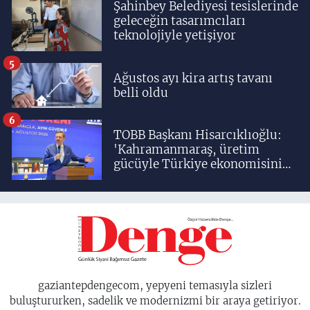
Şahinbey Belediyesi tesislerinde
geleceğin tasarımcıları
teknolojiyle yetişiyor
5
Ağustos ayı kira artış tavanı
belli oldu
6
TOBB Başkanı Hisarcıklıoğlu:
'Kahramanmaraş, üretim
gücüyle Türkiye ekonomisinin
lokomotif şehirlerinden
birisidir'
gaziantepdengecom, yepyeni temasıyla sizleri
buluştururken, sadelik ve modernizmi bir araya getiriyor.