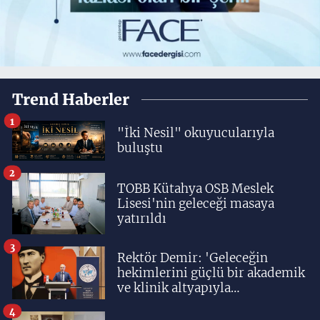
Trend Haberler
1
"İki Nesil" okuyucularıyla
buluştu
2
TOBB Kütahya OSB Meslek
Lisesi'nin geleceği masaya
yatırıldı
3
Rektör Demir: 'Geleceğin
hekimlerini güçlü bir akademik
ve klinik altyapıyla
yetiştiriyoruz'
4