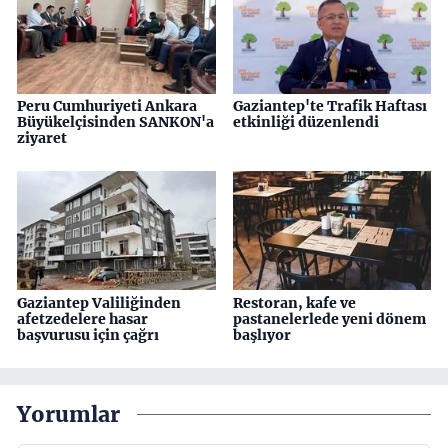
Peru Cumhuriyeti Ankara
Gaziantep'te Trafik Haftası
Büyükelçisinden SANKON'a
etkinliği düzenlendi
ziyaret
Gaziantep Valiliğinden
Restoran, kafe ve
afetzedelere hasar
pastanelerlede yeni dönem
başvurusu için çağrı
başlıyor
Yorumlar