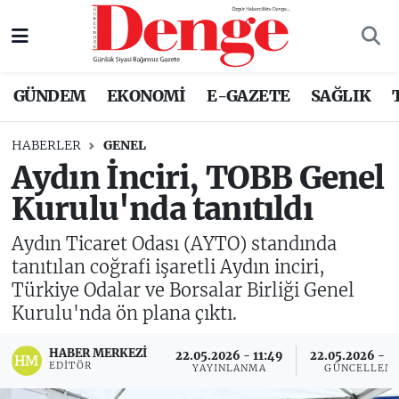
Nöbetçi Eczaneler
GÜNDEM
EKONOMİ
E-GAZETE
SAĞLIK
Hava Durumu
HABERLER
GENEL
Trafik Durumu
Aydın İnciri, TOBB Genel
Kurulu'nda tanıtıldı
Süper Lig Puan Durumu ve Fikstür
Aydın Ticaret Odası (AYTO) standında
Tüm Manşetler
tanıtılan coğrafi işaretli Aydın inciri,
Türkiye Odalar ve Borsalar Birliği Genel
Son Dakika Haberleri
Kurulu'nda ön plana çıktı.
Haber Arşivi
HABER MERKEZI
22.05.2026 - 11:49
22.05.2026 - 11
EDITÖR
YAYINLANMA
GÜNCELLEM