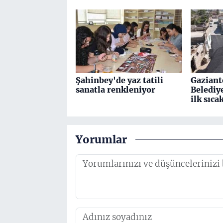
Şahinbey'de yaz tatili
Gaziant
sanatla renkleniyor
Belediy
ilk sıca
Yorumlar