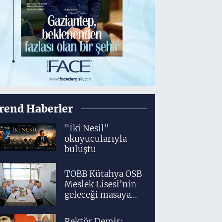
rend Haberler
"İki Nesil"
okuyucularıyla
buluştu
TOBB Kütahya OSB
Meslek Lisesi'nin
geleceği masaya
yatırıldı
Rektör Demir: