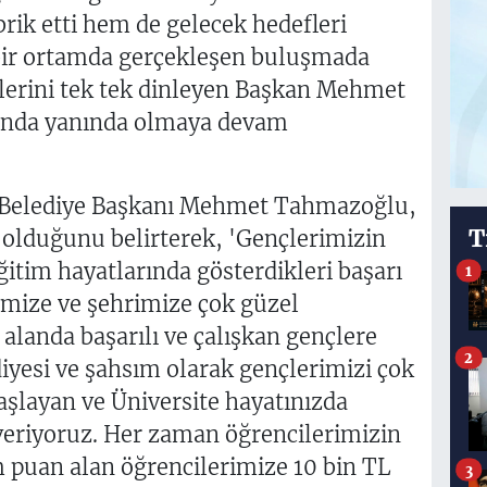
brik etti hem de gelecek hedefleri
bir ortamda gerçekleşen buluşmada
eplerini tek tek dinleyen Başkan Mehmet
anda yanında olmaya devam
Belediye Başkanı Mehmet Tahmazoğlu,
T
 olduğunu belirterek, 'Gençlerimizin
Eğitim hayatlarında gösterdikleri başarı
1
emize ve şehrimize çok güzel
alanda başarılı ve çalışkan gençlere
2
diyesi ve şahsım olarak gençlerimizi çok
şlayan ve Üniversite hayatınızda
veriyoruz. Her zaman öğrencilerimizin
 puan alan öğrencilerimize 10 bin TL
3