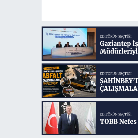
EDITÖRÜN SEÇTIĞI
Gaziantep İ
Müdürleriyl
EDITÖRÜN SEÇTIĞI
ŞAHİNBEY’
ÇALIŞMALA
EDITÖRÜN SEÇTIĞI
TOBB Nefes 