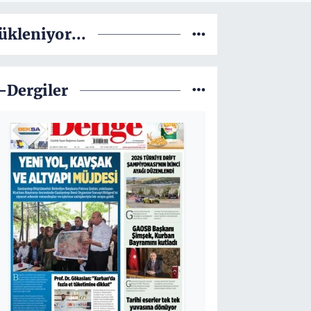
ükleniyor...
-Dergiler