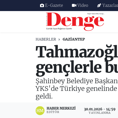
E-Gazete
Video
Yazarla
Nöbetçi Eczaneler
Hava Durumu
HABERLER
GAZIANTEP
Tahmazoğlu
Trafik Durumu
Süper Lig Puan Durumu ve Fikstür
gençlerle b
Tüm Manşetler
Şahinbey Belediye Başka
Son Dakika Haberleri
YKS'de Türkiye genelinde i
geldi.
Haber Arşivi
HABER MERKEZI
30.01.2026 - 14:59
EDITÖR
YAYINLANMA