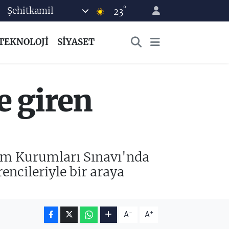
°
Şehitkamil
23
TEKNOLOJİ
SİYASET
e giren
m Kurumları Sınavı'nda
encileriyle bir araya
-
+
A
A