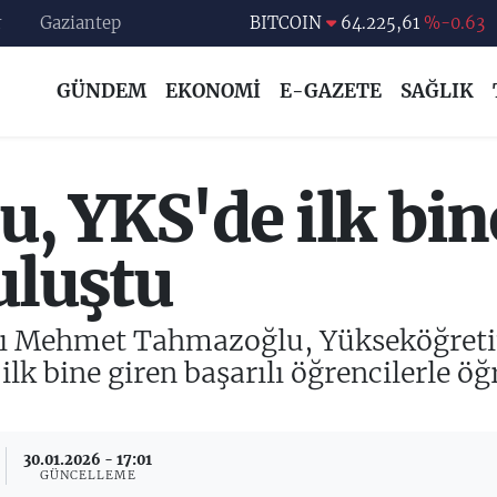
r
Gaziantep
DOLAR
47,7143
%0.16
EURO
55,0317
%-0.02
GÜNDEM
EKONOMİ
E-GAZETE
SAĞLIK
STERLİN
64,2463
%0.07
GRAM ALTIN
6510.40
%0.45
BİST100
13.799
%70
, YKS'de ilk bin
BITCOIN
64.225,61
%-0.63
uluştu
nı Mehmet Tahmazoğlu, Yükseköğreti
lk bine giren başarılı öğrencilerle öğr
30.01.2026 - 17:01
GÜNCELLEME