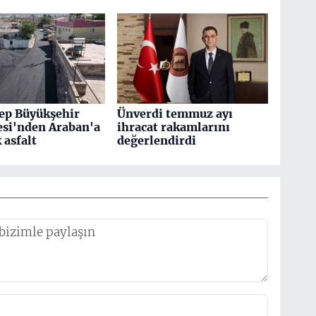
ep Büyükşehir
Ünverdi temmuz ayı
esi'nden Araban'a
ihracat rakamlarını
k asfalt
değerlendirdi