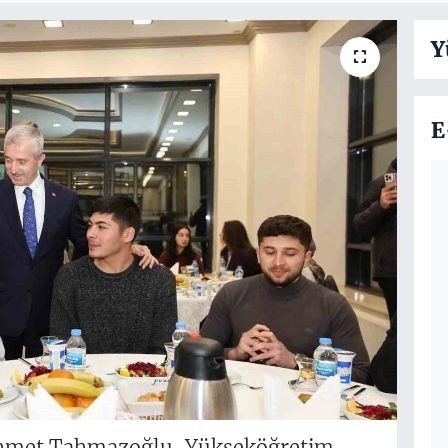
Y
E
ehmet Tahmazoğlu, Yükseköğretim