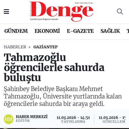
Nöbetçi Eczaneler
GÜNDEM
EKONOMİ
E-GAZETE
SAĞLIK
Hava Durumu
HABERLER
GAZIANTEP
Trafik Durumu
Tahmazoğlu
öğrencilerle sahurda
Süper Lig Puan Durumu ve Fikstür
buluştu
Tüm Manşetler
Şahinbey Belediye Başkanı Mehmet
Son Dakika Haberleri
Tahmazoğlu, Üniversite yurtlarında kalan
öğrencilerle sahurda bir araya geldi.
Haber Arşivi
HABER MERKEZI
11.03.2026 - 14:51
11.03.2026 - 15:
EDITÖR
YAYINLANMA
GÜNCELLEME