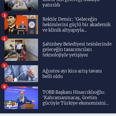
yatırıldı
3
Rektör Demir: 'Geleceğin
hekimlerini güçlü bir akademik
ve klinik altyapıyla
yetiştiriyoruz'
4
Şahinbey Belediyesi tesislerinde
geleceğin tasarımcıları
teknolojiyle yetişiyor
5
Ağustos ayı kira artış tavanı
belli oldu
6
TOBB Başkanı Hisarcıklıoğlu:
'Kahramanmaraş, üretim
gücüyle Türkiye ekonomisinin
lokomotif şehirlerinden
birisidir'