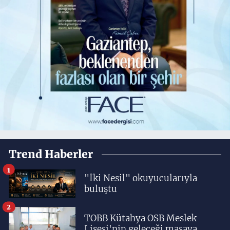
Trend Haberler
1
"İki Nesil" okuyucularıyla
buluştu
2
TOBB Kütahya OSB Meslek
Lisesi'nin geleceği masaya