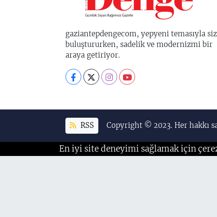
gaziantepdengecom, yepyeni temasıyla siz
buluştururken, sadelik ve modernizmi bir
araya getiriyor.
RSS
Copyright © 2023. Her hakkı sa
En iyi site deneyimi sağlamak için çere