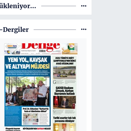
ükleniyor...
-Dergiler