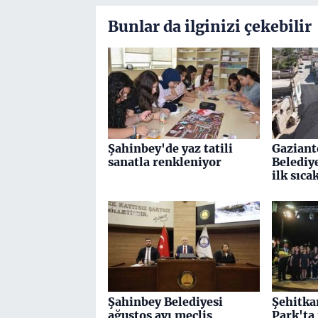
Bunlar da ilginizi çekebilir
Şahinbey'de yaz tatili
Gaziant
sanatla renkleniyor
Belediy
ilk sıca
Şahinbey Belediyesi
Şehitka
ağustos ayı meclis
Park'ta