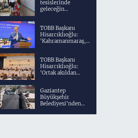
tesislerinde
geleceğin
tasarımcıları
teknolojiyle
TOBB Başkanı
yetişiyor
Hisarcıklıoğlu:
'Kahramanmaraş,
üretim gücüyle
Türkiye
TOBB Başkanı
ekonomisinin
Hisarcıklıoğlu:
lokomotif
'Ortak akıldan
şehirlerinden
uzaklaşmadan
birisidir'
ülkemizi daha
Gaziantep
ileriye taşıyacağız'
Büyükşehir
Belediyesi'nden
Araban'a ilk sıcak
asfalt