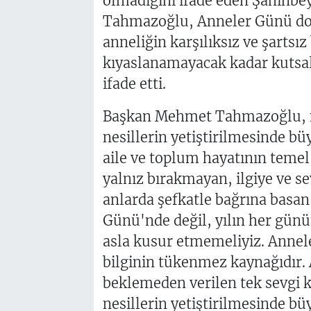
olmadığını ifade eden Şahinbe
Tahmazoğlu, Anneler Günü dola
anneliğin karşılıksız ve şartsız
kıyaslanamayacak kadar kutsal
ifade etti.
Başkan Mehmet Tahmazoğlu, mes
nesillerin yetiştirilmesinde b
aile ve toplum hayatının temel 
yalnız bırakmayan, ilgiye ve 
anlarda şefkatle bağrına basa
Günü'nde değil, yılın her günü
asla kusur etmemeliyiz. Anne
bilginin tükenmez kaynağıdır. 
beklemeden verilen tek sevgi k
nesillerin yetiştirilmesinde b