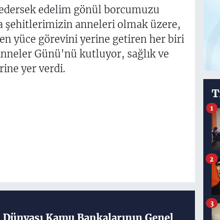
 edersek edelim gönül borcumuzu
a şehitlerimizin anneleri olmak üzere,
en yüce görevini yerine getiren her biri
nneler Günü'nü kutluyor, sağlık ve
ine yer verdi.
T
1
2
3
ş Dünyası Kamu Bankalarının Genel