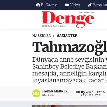
E-Gazete
Video
Yazarla
Nöbetçi Eczaneler
Hava Durumu
HABERLER
GAZIANTEP
Tahmazoğlu
Trafik Durumu
Süper Lig Puan Durumu ve Fikstür
Dünyada anne sevgisinin y
Şahinbey Belediye Başkan
Tüm Manşetler
mesajda, anneliğin karşılı
Son Dakika Haberleri
kıyaslanamayacak kadar ku
Haber Arşivi
HABER MERKEZI
08.05.2026 - 12:16
EDITÖR
YAYINLANMA