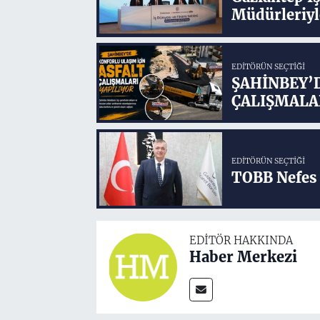
Müdürleriyl
EDITÖRÜN SEÇTIĞI
ŞAHİNBEY’
ÇALIŞMALA
EDITÖRÜN SEÇTIĞI
TOBB Nefes 
EDITÖR HAKKINDA
Haber Merkezi