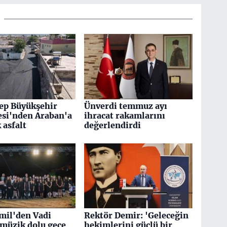
ep Büyükşehir
Ünverdi temmuz ayı
esi'nden Araban'a
ihracat rakamlarını
k asfalt
değerlendirdi
mil'den Vadi
Rektör Demir: 'Geleceğin
 müzik dolu gece
hekimlerini güçlü bir