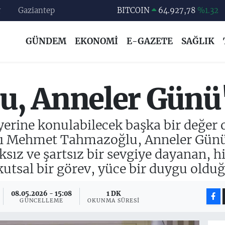
r
Gaziantep
DOLAR
47,5894
%0.08
EURO
55,0398
%-0.02
GÜNDEM
EKONOMİ
E-GAZETE
SAĞLIK
STERLİN
64,1581
%0.16
GRAM ALTIN
6527.85
%0.54
BİST100
13.703
%11
, Anneler Günü'
BITCOIN
64.927,78
%1.32
erine konulabilecek başka bir değer 
ı Mehmet Tahmazoğlu, Anneler Günü d
ksız ve şartsız bir sevgiye dayanan, h
tsal bir görev, yüce bir duygu olduğu
08.05.2026 - 15:08
1 DK
GÜNCELLEME
OKUNMA SÜRESI