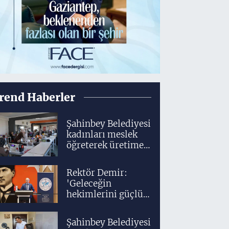
rend Haberler
Şahinbey Belediyesi
kadınları meslek
öğreterek üretime
dahil ediyor
Rektör Demir:
'Geleceğin
hekimlerini güçlü
bir akademik ve
klinik altyapıyla
Şahinbey Belediyesi
yetiştiriyoruz'