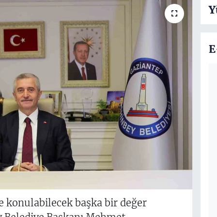
Y
E
e konulabilecek başka bir değer