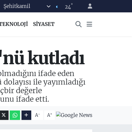
°
Şehitkamil
24
TEKNOLOJİ
SİYASET
nü kutladı
olmadığını ifade eden
olayısı ile yayımladığı
içbir değerle
nu ifade etti.
-
+
A
A