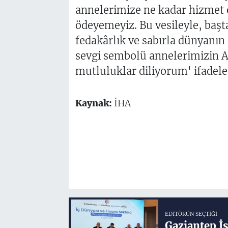
annelerimize ne kadar hizmet
ödeyemeyiz. Bu vesileyle, başt
fedakârlık ve sabırla dünyanın 
sevgi sembolü annelerimizin A
mutluluklar diliyorum' ifadeler
Kaynak:
İHA
EDITÖRÜN SEÇTIĞI
Gaziantep İ