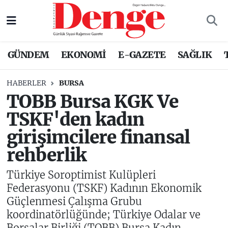
Nöbetçi Eczaneler
GÜNDEM
EKONOMİ
E-GAZETE
SAĞLIK
Hava Durumu
HABERLER
BURSA
Trafik Durumu
TOBB Bursa KGK Ve
TSKF'den kadın
Süper Lig Puan Durumu ve Fikstür
girişimcilere finansal
Tüm Manşetler
rehberlik
Son Dakika Haberleri
Türkiye Soroptimist Kulüpleri
Federasyonu (TSKF) Kadının Ekonomik
Haber Arşivi
Güçlenmesi Çalışma Grubu
koordinatörlüğünde; Türkiye Odalar ve
Borsalar Birliği (TOBB) Bursa Kadın