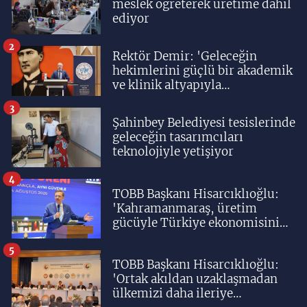
meslek öğreterek üretime dahil
ediyor
2
Rektör Demir: 'Geleceğin
hekimlerini güçlü bir akademik
ve klinik altyapıyla
yetiştiriyoruz'
3
Şahinbey Belediyesi tesislerinde
geleceğin tasarımcıları
teknolojiyle yetişiyor
4
TOBB Başkanı Hisarcıklıoğlu:
'Kahramanmaraş, üretim
gücüyle Türkiye ekonomisinin
lokomotif şehirlerinden
birisidir'
5
TOBB Başkanı Hisarcıklıoğlu:
'Ortak akıldan uzaklaşmadan
ülkemizi daha ileriye