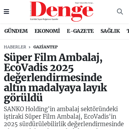
Nöbetçi Eczaneler
GÜNDEM
EKONOMİ
E-GAZETE
SAĞLIK
Hava Durumu
HABERLER
GAZIANTEP
Trafik Durumu
Süper Film Ambalaj,
EcoVadis 2025
Süper Lig Puan Durumu ve Fikstür
değerlendirmesinde
Tüm Manşetler
altın madalyaya layık
görüldü
Son Dakika Haberleri
SANKO Holding'in ambalaj sektöründeki
Haber Arşivi
iştiraki Süper Film Ambalaj, EcoVadis'in
2025 sürdürülebilirlik değerlendirmesinde