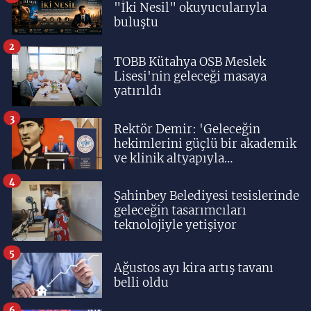
"İki Nesil" okuyucularıyla
buluştu
2
TOBB Kütahya OSB Meslek
Lisesi'nin geleceği masaya
yatırıldı
3
Rektör Demir: 'Geleceğin
hekimlerini güçlü bir akademik
ve klinik altyapıyla
yetiştiriyoruz'
4
Şahinbey Belediyesi tesislerinde
geleceğin tasarımcıları
teknolojiyle yetişiyor
5
Ağustos ayı kira artış tavanı
belli oldu
6