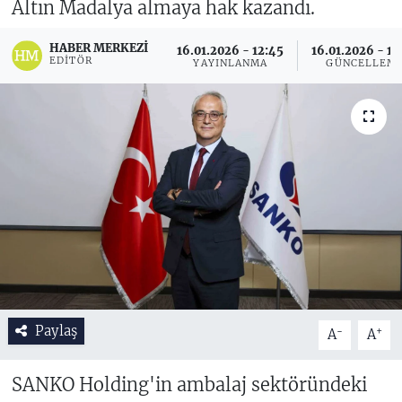
Altın Madalya almaya hak kazandı.
HABER MERKEZI
16.01.2026 - 12:45
16.01.2026 - 16
EDITÖR
YAYINLANMA
GÜNCELLEM
Paylaş
-
+
A
A
SANKO Holding'in ambalaj sektöründeki