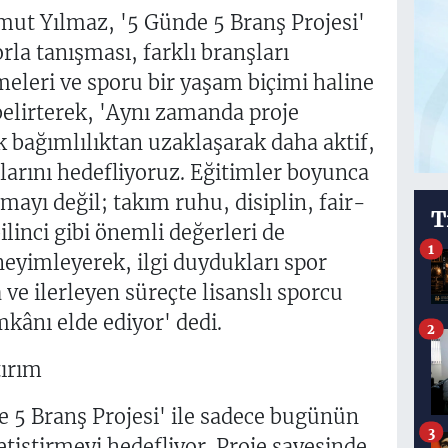
mut Yılmaz, '5 Günde 5 Branş Projesi'
rla tanışması, farklı branşları
meleri ve sporu bir yaşam biçimi haline
belirterek, 'Aynı zamanda proje
k bağımlılıktan uzaklaşarak daha aktif,
alarını hedefliyoruz. Eğitimler boyunca
ayı değil; takım ruhu, disiplin, fair-
T
linci gibi önemli değerleri de
1
neyimleyerek, ilgi duydukları spor
ve ilerleyen süreçte lisanslı sporcu
kânı elde ediyor' dedi.
2
tırım
e 5 Branş Projesi' ile sadece bugünün
3
yetiştirmeyi hedefliyor. Proje sayesinde