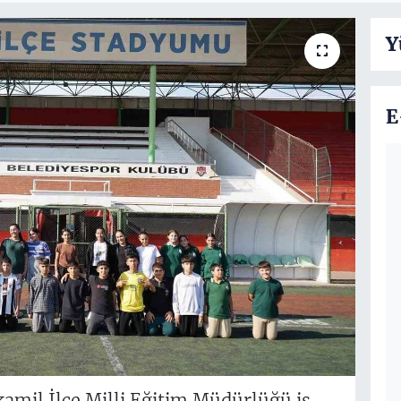
Y
E
kamil İlçe Milli Eğitim Müdürlüğü iş