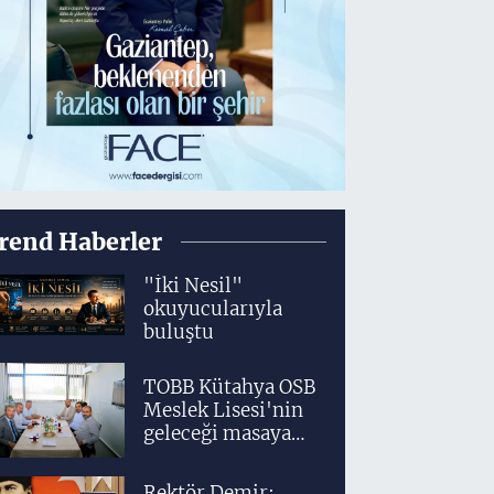
rend Haberler
"İki Nesil"
okuyucularıyla
buluştu
TOBB Kütahya OSB
Meslek Lisesi'nin
geleceği masaya
yatırıldı
Rektör Demir: