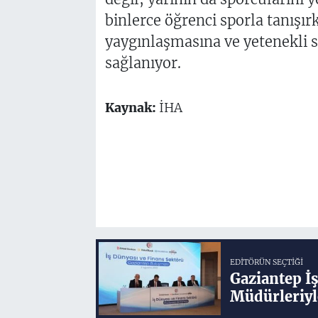
binlerce öğrenci sporla tanışı
yaygınlaşmasına ve yetenekli 
sağlanıyor.
Kaynak:
İHA
EDITÖRÜN SEÇTIĞI
Gaziantep İ
Müdürleriyl