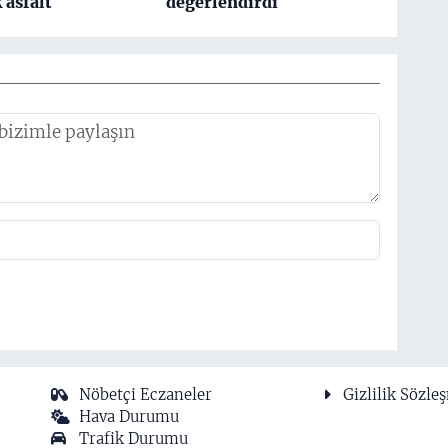
k asfalt
değerlendirdi
Nöbetçi Eczaneler
Gizlilik Sözle
Hava Durumu
Trafik Durumu