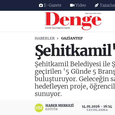
E-Gazete
Video
Yazarla
Nöbetçi Eczaneler
Hava Durumu
HABERLER
GAZIANTEP
Şehitkamil
Trafik Durumu
Süper Lig Puan Durumu ve Fikstür
Şehitkamil Belediyesi ile 
geçirilen '5 Günde 5 Branş
Tüm Manşetler
buluşturuyor. Geleceğin sağ
Son Dakika Haberleri
hedefleyen proje, öğrenci
sunuyor.
Haber Arşivi
HABER MERKEZI
14.01.2026 - 16:14
EDITÖR
YAYINLANMA