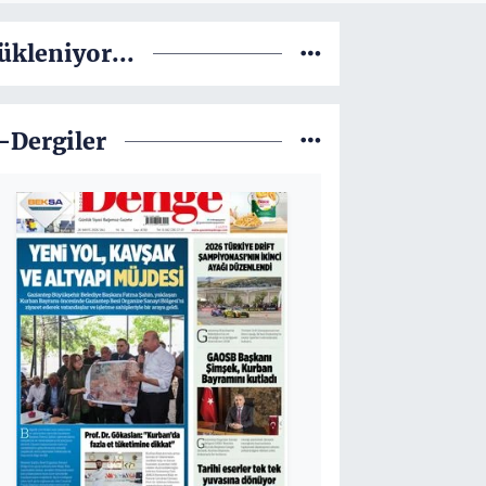
ükleniyor...
-Dergiler