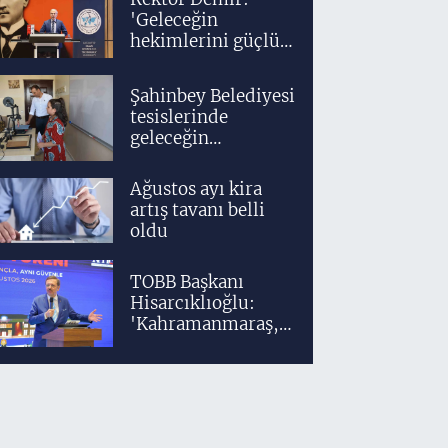
'Geleceğin
hekimlerini güçlü
bir akademik ve
klinik altyapıyla
Şahinbey Belediyesi
yetiştiriyoruz'
tesislerinde
geleceğin
tasarımcıları
teknolojiyle
Ağustos ayı kira
yetişiyor
artış tavanı belli
oldu
TOBB Başkanı
Hisarcıklıoğlu:
'Kahramanmaraş,
üretim gücüyle
Türkiye
ekonomisinin
lokomotif
şehirlerinden