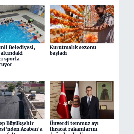
mil Belediyesi,
Kurutmalık sezonu
altındaki
başladı
ı sporla
ruyor
ep Büyükşehir
Ünverdi temmuz ayı
esi'nden Araban'a
ihracat rakamlarını