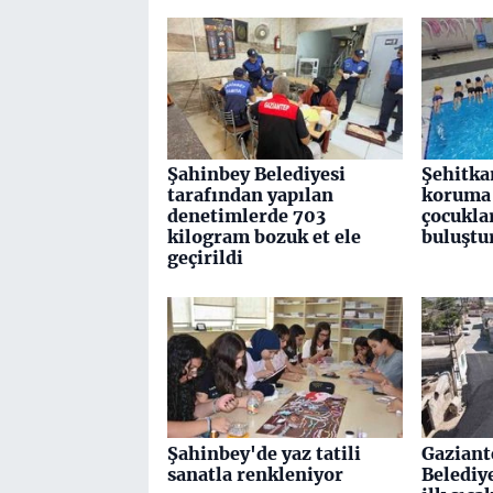
Şahinbey Belediyesi
Şehitka
tarafından yapılan
koruma 
denetimlerde 703
çocuklar
kilogram bozuk et ele
buluştu
geçirildi
Şahinbey'de yaz tatili
Gaziant
sanatla renkleniyor
Belediy