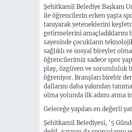
Şehitkamil Belediye Başkanı U
ile öğrencilerin erken yaşta spo
tanıyarak yeteneklerini keşfet
getirmelerini amaçladıklarını 
sayesinde çocukların teknoloji
sağlıklı ve sosyal bireyler olm
öğrencilerimiz sadece spor yapm
play, özgüven ve sorumluluk bi
öğreniyor. Branşları birebir de
dallarını daha yakından tanıma 
olma yolunda ilk adımı atma im
Geleceğe yapılan en değerli ya
Şehitkamil Belediyesi, '5 Günd
değil, yarının da sporcularını 