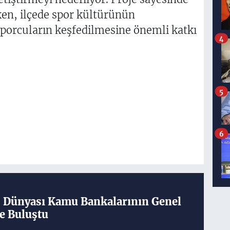
rken, ilçede spor kültürünün
sporcuların keşfedilmesine önemli katkı
4
5
6
ş Dünyası Kamu Bankalarının Genel
e Buluştu