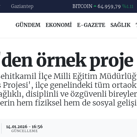
r
Gaziantep
DOLAR
47,7436
%0.18
EURO
55,2510
%0.32
GÜNDEM
EKONOMİ
E-GAZETE
SAĞLIK
STERLİN
64,4811
%0.38
GRAM ALTIN
6660.55
%0.03
'den örnek proje
BİST100
13.779
%-14
Şehitkamil İlçe Milli Eğitim Müdürlüğ
 Projesi', ilçe genelindeki tüm ortaok
lıklı, disiplinli ve özgüvenli bireyler
lerin hem fiziksel hem de sosyal geliş
14.01.2026 - 16:56
GÜNCELLEME