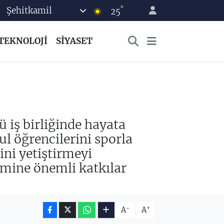
°
Şehitkamil
25
TEKNOLOJİ
SİYASET
ü iş birliğinde hayata
ul öğrencilerini sporla
ini yetiştirmeyi
imine önemli katkılar
-
+
A
A