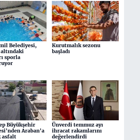
mil Belediyesi,
Kurutmalık sezonu
altındaki
başladı
ı sporla
ruyor
ep Büyükşehir
Ünverdi temmuz ayı
esi'nden Araban'a
ihracat rakamlarını
k asfalt
değerlendirdi