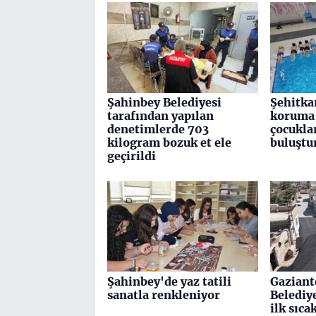
Şahinbey Belediyesi
Şehitka
tarafından yapılan
koruma 
denetimlerde 703
çocuklar
kilogram bozuk et ele
buluştu
geçirildi
Şahinbey'de yaz tatili
Gaziant
sanatla renkleniyor
Belediy
ilk sıca