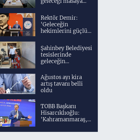
geleceği masaya
yatırıldı
Rektör Demir:
'Geleceğin
hekimlerini güçlü
bir akademik ve
klinik altyapıyla
Şahinbey Belediyesi
yetiştiriyoruz'
tesislerinde
geleceğin
tasarımcıları
teknolojiyle
Ağustos ayı kira
yetişiyor
artış tavanı belli
oldu
TOBB Başkanı
Hisarcıklıoğlu:
'Kahramanmaraş,
üretim gücüyle
Türkiye
ekonomisinin