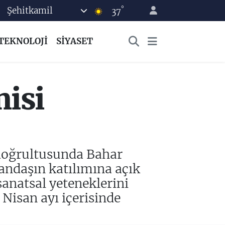
°
Şehitkamil
37
TEKNOLOJİ
SİYASET
misi
i doğrultusunda Bahar
andaşın katılımına açık
anatsal yeteneklerini
Nisan ayı içerisinde