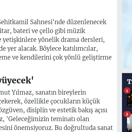
 Şehitkamil Sahnesi'nde düzenlenecek
tar, bateri ve çello gibi müzik
e yetişkinlere yönelik drama dersleri,
de yer alacak. Böylece katılımcılar,
leme ve kendilerini çok yönlü geliştirme
yüyecek'
T
1
mut Yılmaz, sanatın bireylerin
ekerek, özellikle çocukların küçük
zgüven, disiplin ve estetik bakış açısı
2
az, 'Geleceğimizin teminatı olan
sini önemsiyoruz. Bu doğrultuda sanat