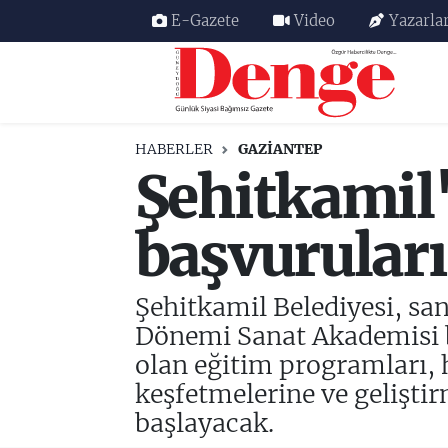
E-Gazete
Video
Yazarla
Nöbetçi Eczaneler
Hava Durumu
HABERLER
GAZIANTEP
Şehitkamil
Trafik Durumu
Süper Lig Puan Durumu ve Fikstür
başvuruları
Tüm Manşetler
Şehitkamil Belediyesi, san
Son Dakika Haberleri
Dönemi Sanat Akademisi ba
olan eğitim programları, 
Haber Arşivi
keşfetmelerine ve gelişti
başlayacak.