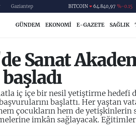
r
Gaziantep
DOLAR
47,7436
%0.18
EURO
55,2510
%0.32
GÜNDEM
EKONOMİ
E-GAZETE
SAĞLIK
STERLİN
64,4811
%0.38
GRAM ALTIN
6660.55
%0
BİST100
13.779
%-14
'de Sanat Akade
BITCOIN
64.840,97
%-0.15
 başladı
atla iç içe bir nesil yetiştirme hedef
şvurularını başlattı. Her yaştan vat
hem çocukların hem de yetişkinlerin s
rmelerine imkân sağlayacak. Eğitimler 