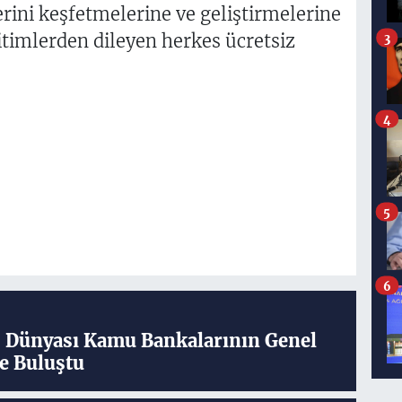
erini keşfetmelerine ve geliştirmelerine
itimlerden dileyen herkes ücretsiz
3
4
5
6
ş Dünyası Kamu Bankalarının Genel
e Buluştu