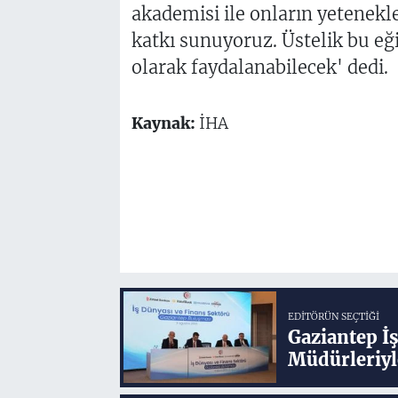
akademisi ile onların yetenekl
katkı sunuyoruz. Üstelik bu eğ
olarak faydalanabilecek' dedi.
Kaynak:
İHA
EDITÖRÜN SEÇTIĞI
Gaziantep İ
Müdürleriyl