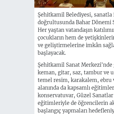
Şehitkamil Belediyesi, sanatla i
doğrultusunda Bahar Dönemi Sa
Her yaştan vatandaşın katılımı
çocukların hem de yetişkinleri
ve geliştirmelerine imkân sağla
başlayacak.
Şehitkamil Sanat Merkezi'nde g
keman, gitar, saz, tambur ve u
temel resim, karakalem, ebru v
alanında da kapsamlı eğitimler
konservatuvar, Güzel Sanatlar 
eğitimleriyle de öğrencilerin 
başlangıç yapmaları hedefleniy