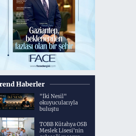
rend Haberler
"İki Nesil"
okuyucularıyla
buluştu
TOBB Kütahya OSB
Meslek Lisesi'nin