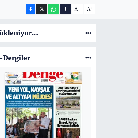
-
+
A
A
ükleniyor...
-Dergiler