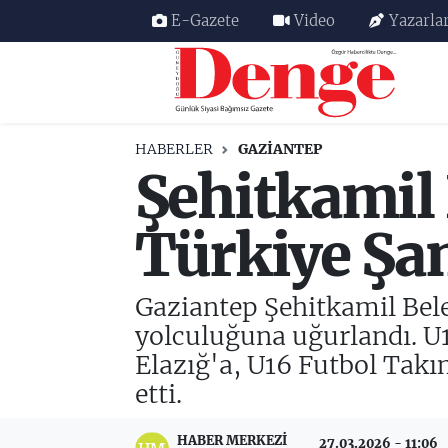
E-Gazete
Video
Yazarla
Nöbetçi Eczaneler
Hava Durumu
HABERLER
GAZIANTEP
Şehitkamil 
Trafik Durumu
Süper Lig Puan Durumu ve Fikstür
Türkiye Şa
Tüm Manşetler
Gaziantep Şehitkamil Bel
Son Dakika Haberleri
yolculuğuna uğurlandı. U
Elazığ'a, U16 Futbol Takı
Haber Arşivi
etti.
HABER MERKEZI
27.03.2026 - 11:06