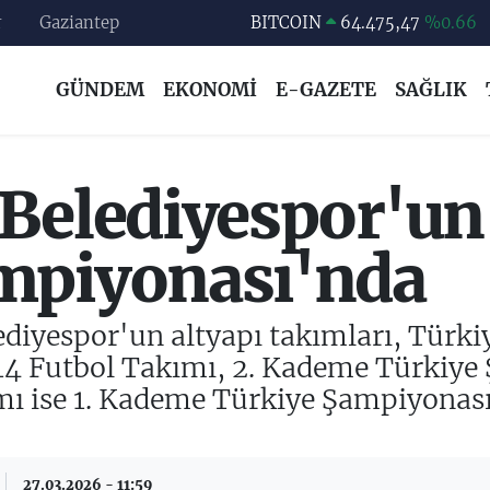
r
Gaziantep
DOLAR
47,5971
%0.05
EURO
55,1336
%0.18
GÜNDEM
EKONOMİ
E-GAZETE
SAĞLIK
STERLİN
64,2534
%0.22
GRAM ALTIN
6518.23
%0.39
BİST100
13.703
%0
Belediyespor'un
BITCOIN
64.475,47
%0.66
mpiyonası'nda
ediyespor'un altyapı takımları, Türk
14 Futbol Takımı, 2. Kademe Türkiye 
mı ise 1. Kademe Türkiye Şampiyonası
27.03.2026 - 11:59