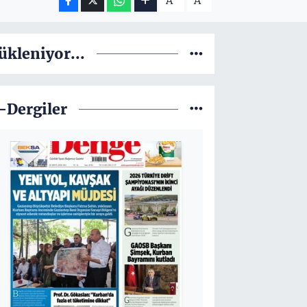
A
A
ükleniyor...
-Dergiler