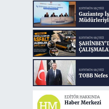
EDITÖRÜN SEÇTIĞI
Gaziantep İ
Müdürleriyl
EDITÖRÜN SEÇTIĞI
ŞAHİNBEY’
ÇALIŞMALA
EDITÖRÜN SEÇTIĞI
TOBB Nefes 
EDITÖR HAKKINDA
Haber Merkezi