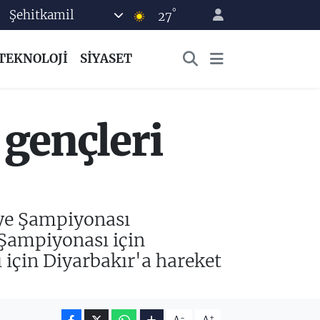
°
Şehitkamil
27
TEKNOLOJİ
SİYASET
 gençleri
iye Şampiyonası
Şampiyonası için
 için Diyarbakır'a hareket
-
+