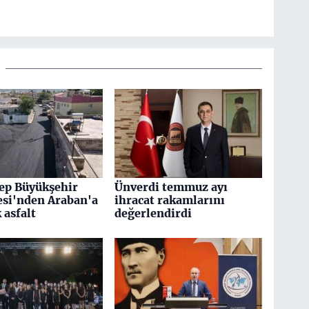
ep Büyükşehir
Ünverdi temmuz ayı
esi'nden Araban'a
ihracat rakamlarını
k asfalt
değerlendirdi