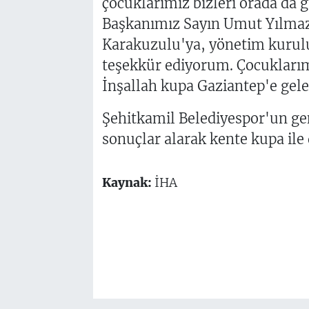
çocuklarımız bizleri orada da g
Başkanımız Sayın Umut Yılmaz
Karakuzulu'ya, yönetim kuru
teşekkür ediyorum. Çocuklarım
İnşallah kupa Gaziantep'e gele
Şehitkamil Belediyespor'un gen
sonuçlar alarak kente kupa ile
Kaynak:
İHA