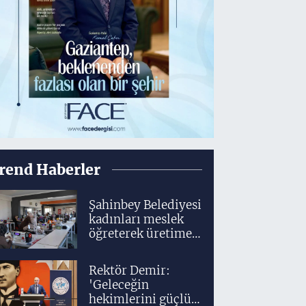
rend Haberler
Şahinbey Belediyesi
kadınları meslek
öğreterek üretime
dahil ediyor
Rektör Demir:
'Geleceğin
hekimlerini güçlü