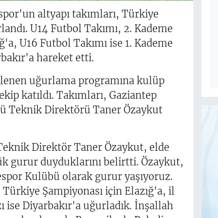
por'un altyapı takımları, Türkiye
landı. U14 Futbol Takımı, 2. Kademe
ğ'a, U16 Futbol Takımı ise 1. Kademe
akır'a hareket etti.
lenen uğurlama programına kulüp
 ekip katıldı. Takımları, Gaziantep
bü Teknik Direktörü Taner Özaykut
eknik Direktör Taner Özaykut, elde
k gurur duyduklarını belirtti. Özaykut,
espor Kulübü olarak gurur yaşıyoruz.
ürkiye Şampiyonası için Elazığ'a, il
ise Diyarbakır'a uğurladık. İnşallah