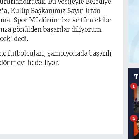
ururlandıracak. Bu vesileyle Belediye
'a, Kulüp Başkanımız Sayın İrfan
luna, Spor Müdürümüze ve tüm ekibe
ıza gönülden başarılar diliyorum.
cek' dedi.
ç futbolcuları, şampiyonada başarılı
 dönmeyi hedefliyor.
T
1
2