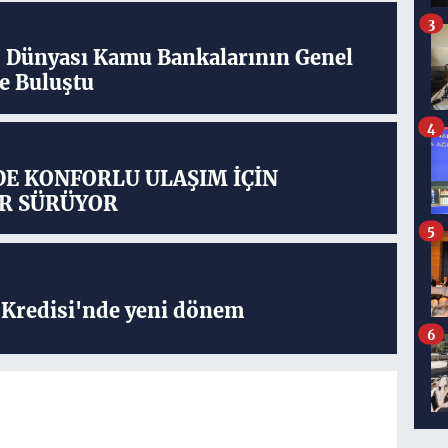
3
ş Dünyası Kamu Bankalarının Genel
e Buluştu
4
DE KONFORLU ULAŞIM İÇİN
R SÜRÜYOR
5
Kredisi'nde yeni dönem
6