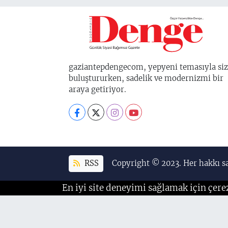
gaziantepdengecom, yepyeni temasıyla siz
buluştururken, sadelik ve modernizmi bir
araya getiriyor.
RSS
Copyright © 2023. Her hakkı sa
En iyi site deneyimi sağlamak için çere