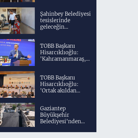
bir akademik ve
klinik altyapıyla
Şahinbey Belediyesi
yetiştiriyoruz'
tesislerinde
geleceğin
tasarımcıları
teknolojiyle
TOBB Başkanı
yetişiyor
Hisarcıklıoğlu:
'Kahramanmaraş,
üretim gücüyle
Türkiye
TOBB Başkanı
ekonomisinin
Hisarcıklıoğlu:
lokomotif
'Ortak akıldan
şehirlerinden
uzaklaşmadan
birisidir'
ülkemizi daha
Gaziantep
ileriye taşıyacağız'
Büyükşehir
Belediyesi'nden
Araban'a ilk sıcak
asfalt