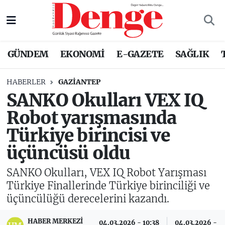
Nöbetçi Eczaneler
GÜNDEM
EKONOMİ
E-GAZETE
SAĞLIK
Hava Durumu
HABERLER
GAZIANTEP
Trafik Durumu
SANKO Okulları VEX IQ
Robot yarışmasında
Süper Lig Puan Durumu ve Fikstür
Türkiye birincisi ve
Tüm Manşetler
üçüncüsü oldu
Son Dakika Haberleri
SANKO Okulları, VEX IQ Robot Yarışması
Türkiye Finallerinde Türkiye birinciliği ve
Haber Arşivi
üçüncülüğü derecelerini kazandı.
HABER MERKEZI
04.03.2026 - 10:38
04.03.2026 - 1