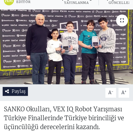
EDITÖR
YAYINLANMA
GÜNCELLEM
Paylaş
-
+
A
A
SANKO Okulları, VEX IQ Robot Yarışması
Türkiye Finallerinde Türkiye birinciliği ve
üçüncülüğü derecelerini kazandı.