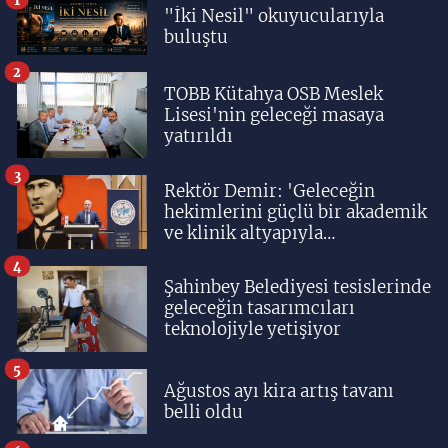
"İki Nesil" okuyucularıyla
buluştu
2
TOBB Kütahya OSB Meslek
Lisesi'nin geleceği masaya
yatırıldı
3
Rektör Demir: 'Geleceğin
hekimlerini güçlü bir akademik
ve klinik altyapıyla
yetiştiriyoruz'
4
Şahinbey Belediyesi tesislerinde
geleceğin tasarımcıları
teknolojiyle yetişiyor
5
Ağustos ayı kira artış tavanı
belli oldu