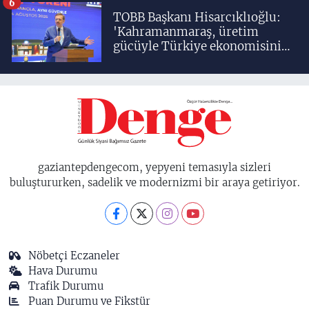
6
TOBB Başkanı Hisarcıklıoğlu:
'Kahramanmaraş, üretim
gücüyle Türkiye ekonomisinin
lokomotif şehirlerinden
birisidir'
gaziantepdengecom, yepyeni temasıyla sizleri
buluştururken, sadelik ve modernizmi bir araya getiriyor.
Nöbetçi Eczaneler
Hava Durumu
Trafik Durumu
Puan Durumu ve Fikstür