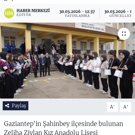
HABER MERKEZI
30.03.2026 - 12:37
30.03.2026 - 14
EDITÖR
YAYINLANMA
GÜNCELLEM
Paylaş
-
+
A
A
Gaziantep'in Şahinbey ilçesinde bulunan
Zeliha Ziylan Kız Anadolu Lisesi