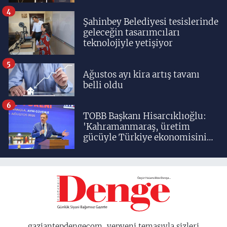
yetiştiriyoruz'
4
Şahinbey Belediyesi tesislerinde
geleceğin tasarımcıları
teknolojiyle yetişiyor
5
Ağustos ayı kira artış tavanı
belli oldu
6
TOBB Başkanı Hisarcıklıoğlu:
'Kahramanmaraş, üretim
gücüyle Türkiye ekonomisinin
lokomotif şehirlerinden
birisidir'
gaziantepdengecom, yepyeni temasıyla sizleri