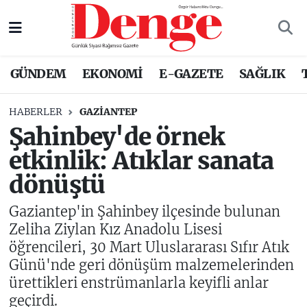
Nöbetçi Eczaneler
GÜNDEM
EKONOMİ
E-GAZETE
SAĞLIK
Hava Durumu
HABERLER
GAZIANTEP
Trafik Durumu
Şahinbey'de örnek
etkinlik: Atıklar sanata
Süper Lig Puan Durumu ve Fikstür
dönüştü
Tüm Manşetler
Gaziantep'in Şahinbey ilçesinde bulunan
Son Dakika Haberleri
Zeliha Ziylan Kız Anadolu Lisesi
öğrencileri, 30 Mart Uluslararası Sıfır Atık
Haber Arşivi
Günü'nde geri dönüşüm malzemelerinden
ürettikleri enstrümanlarla keyifli anlar
geçirdi.