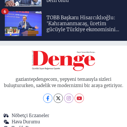
belli oldu
6
TOBB Başkanı Hisarcıklıoğlu:
'Kahramanmaraş, üretim
gücüyle Türkiye ekonomisinin
lokomotif şehirlerinden
birisidir'
gaziantepdengecom, yepyeni temasıyla sizleri
buluştururken, sadelik ve modernizmi bir araya getiriyor.
Nöbetçi Eczaneler
Hava Durumu