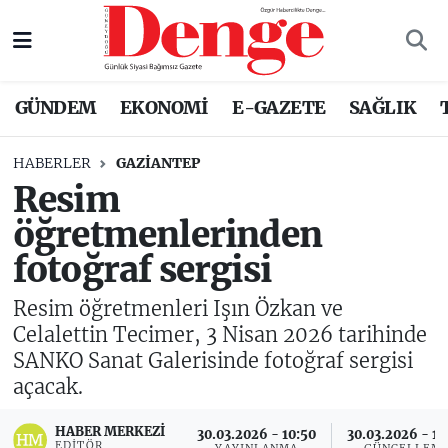
Nöbetçi Eczaneler
GÜNDEM
EKONOMİ
E-GAZETE
SAĞLIK
Hava Durumu
HABERLER
GAZIANTEP
Trafik Durumu
Resim
öğretmenlerinden
Süper Lig Puan Durumu ve Fikstür
fotoğraf sergisi
Tüm Manşetler
Resim öğretmenleri Işın Özkan ve
Son Dakika Haberleri
Celalettin Tecimer, 3 Nisan 2026 tarihinde
SANKO Sanat Galerisinde fotoğraf sergisi
Haber Arşivi
açacak.
HABER MERKEZI
30.03.2026 - 10:50
30.03.2026 - 14
EDITÖR