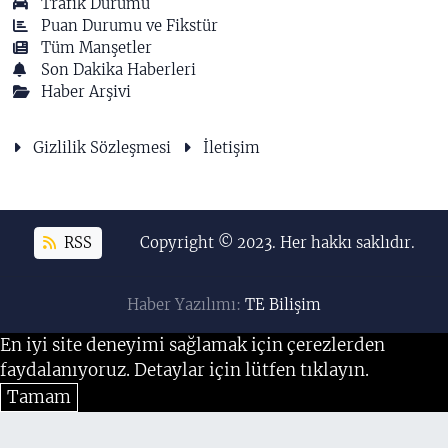
Trafik Durumu
Puan Durumu ve Fikstür
Tüm Manşetler
Son Dakika Haberleri
Haber Arşivi
Gizlilik Sözleşmesi
İletişim
RSS
Copyright © 2023. Her hakkı saklıdır.
Haber Yazılımı:
TE Bilişim
En iyi site deneyimi sağlamak için çerezlerden
faydalanıyoruz. Detaylar için lütfen tıklayın.
Tamam