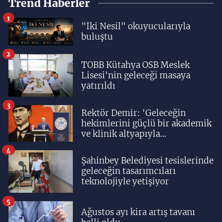
Trend Haberler
1
"İki Nesil" okuyucularıyla
buluştu
2
TOBB Kütahya OSB Meslek
Lisesi'nin geleceği masaya
yatırıldı
3
Rektör Demir: 'Geleceğin
hekimlerini güçlü bir akademik
ve klinik altyapıyla
yetiştiriyoruz'
4
Şahinbey Belediyesi tesislerinde
geleceğin tasarımcıları
teknolojiyle yetişiyor
5
Ağustos ayı kira artış tavanı