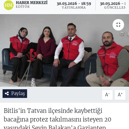
HABER MERKEZI
30.03.2026 - 18:59
30.03.2026 - 19
EDITÖR
YAYINLANMA
GÜNCELLEM
Paylaş
-
+
A
A
Bitlis'in Tatvan ilçesinde kaybettiği
bacağına protez takılmasını isteyen 20
yaşındaki Şevin Balakan'a Gaziantep