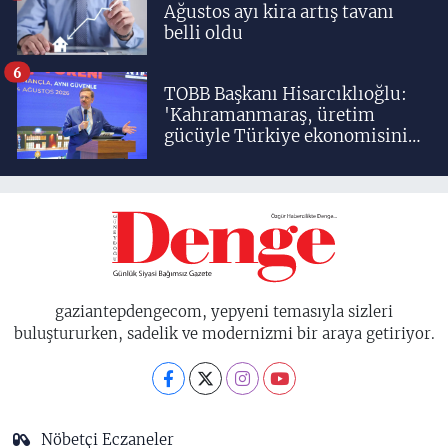
Ağustos ayı kira artış tavanı
belli oldu
6
TOBB Başkanı Hisarcıklıoğlu:
'Kahramanmaraş, üretim
gücüyle Türkiye ekonomisinin
lokomotif şehirlerinden
birisidir'
gaziantepdengecom, yepyeni temasıyla sizleri
buluştururken, sadelik ve modernizmi bir araya getiriyor.
Nöbetçi Eczaneler