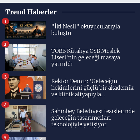
Trend Haberler
1
"İki Nesil" okuyucularıyla
buluştu
2
TOBB Kütahya OSB Meslek
Lisesi'nin geleceği masaya
yatırıldı
3
Rektör Demir: 'Geleceğin
hekimlerini güçlü bir akademik
ve klinik altyapıyla
yetiştiriyoruz'
4
Şahinbey Belediyesi tesislerinde
geleceğin tasarımcıları
teknolojiyle yetişiyor
5