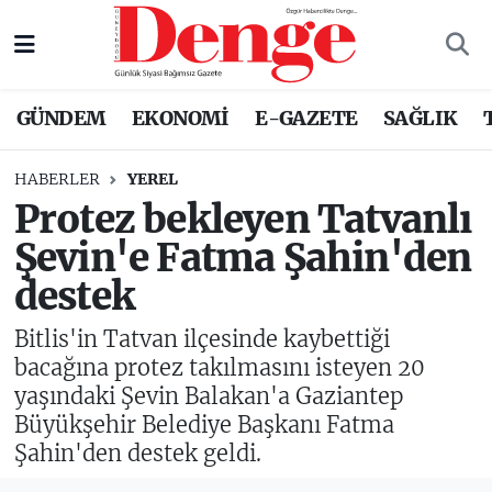
Nöbetçi Eczaneler
GÜNDEM
EKONOMİ
E-GAZETE
SAĞLIK
Hava Durumu
HABERLER
YEREL
Trafik Durumu
Protez bekleyen Tatvanlı
Şevin'e Fatma Şahin'den
Süper Lig Puan Durumu ve Fikstür
destek
Tüm Manşetler
Bitlis'in Tatvan ilçesinde kaybettiği
Son Dakika Haberleri
bacağına protez takılmasını isteyen 20
yaşındaki Şevin Balakan'a Gaziantep
Haber Arşivi
Büyükşehir Belediye Başkanı Fatma
Şahin'den destek geldi.