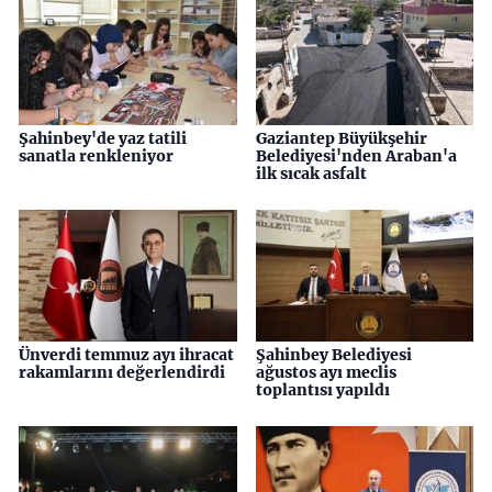
Şahinbey'de yaz tatili
Gaziantep Büyükşehir
sanatla renkleniyor
Belediyesi'nden Araban'a
ilk sıcak asfalt
Ünverdi temmuz ayı ihracat
Şahinbey Belediyesi
rakamlarını değerlendirdi
ağustos ayı meclis
toplantısı yapıldı