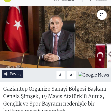
YAYINLANMA
GÜNCELLEM
Paylaş
-
+
A
A
Gaziantep Organize Sanayi Bölgesi Başkanı
Cengiz Şimşek, 19 Mayıs Atatürk'ü Anma,
Gençlik ve Spor Bayramı nedeniyle bir