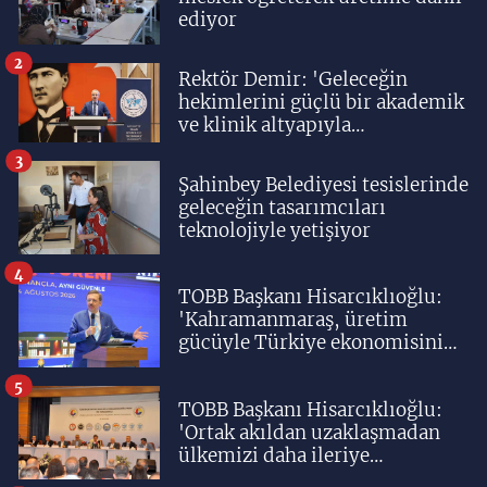
ediyor
2
Rektör Demir: 'Geleceğin
hekimlerini güçlü bir akademik
ve klinik altyapıyla
yetiştiriyoruz'
3
Şahinbey Belediyesi tesislerinde
geleceğin tasarımcıları
teknolojiyle yetişiyor
4
TOBB Başkanı Hisarcıklıoğlu:
'Kahramanmaraş, üretim
gücüyle Türkiye ekonomisinin
lokomotif şehirlerinden
birisidir'
5
TOBB Başkanı Hisarcıklıoğlu:
'Ortak akıldan uzaklaşmadan
ülkemizi daha ileriye
taşıyacağız'