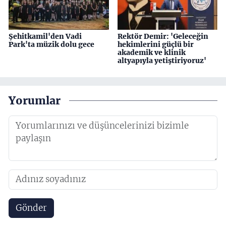
Şehitkamil'den Vadi
Rektör Demir: 'Geleceğin
Park'ta müzik dolu gece
hekimlerini güçlü bir
akademik ve klinik
altyapıyla yetiştiriyoruz'
Yorumlar
Gönder