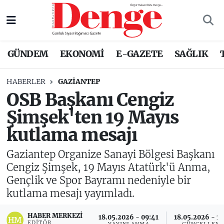
Nöbetçi Eczaneler
GÜNDEM
EKONOMİ
E-GAZETE
SAĞLIK
Hava Durumu
HABERLER
GAZIANTEP
Trafik Durumu
OSB Başkanı Cengiz
Şimşek'ten 19 Mayıs
Süper Lig Puan Durumu ve Fikstür
kutlama mesajı
Tüm Manşetler
Gaziantep Organize Sanayi Bölgesi Başkanı
Son Dakika Haberleri
Cengiz Şimşek, 19 Mayıs Atatürk'ü Anma,
Gençlik ve Spor Bayramı nedeniyle bir
Haber Arşivi
kutlama mesajı yayımladı.
HABER MERKEZI
18.05.2026 - 09:41
18.05.2026 - 14
EDITÖR