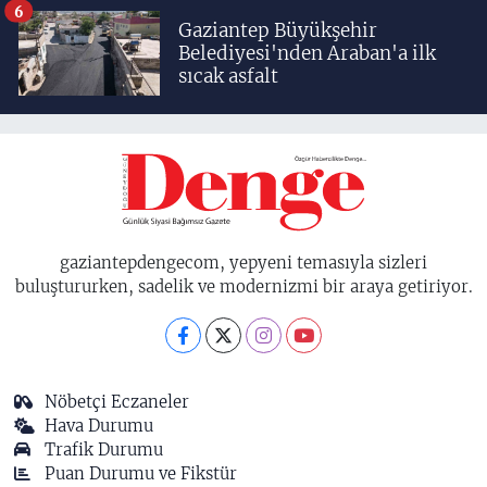
6
Gaziantep Büyükşehir
Belediyesi'nden Araban'a ilk
sıcak asfalt
gaziantepdengecom, yepyeni temasıyla sizleri
buluştururken, sadelik ve modernizmi bir araya getiriyor.
Nöbetçi Eczaneler
Hava Durumu
Trafik Durumu
Puan Durumu ve Fikstür