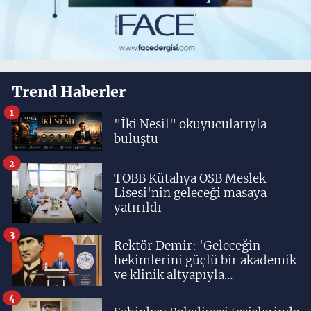
Trend Haberler
1
"İki Nesil" okuyucularıyla
buluştu
2
TOBB Kütahya OSB Meslek
Lisesi'nin geleceği masaya
yatırıldı
3
Rektör Demir: 'Geleceğin
hekimlerini güçlü bir akademik
ve klinik altyapıyla
yetiştiriyoruz'
4