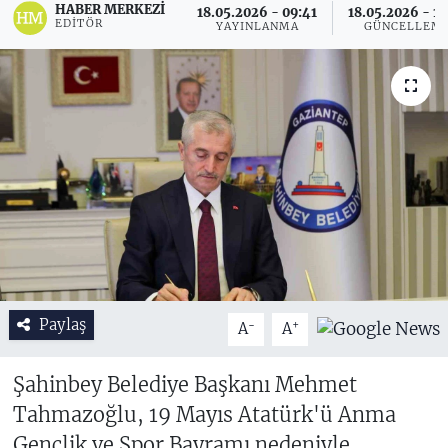
HABER MERKEZI
18.05.2026 - 09:41
18.05.2026 - 14
EDITÖR
YAYINLANMA
GÜNCELLEM
Paylaş
-
+
A
A
Şahinbey Belediye Başkanı Mehmet
Tahmazoğlu, 19 Mayıs Atatürk'ü Anma
Gençlik ve Spor Bayramı nedeniyle