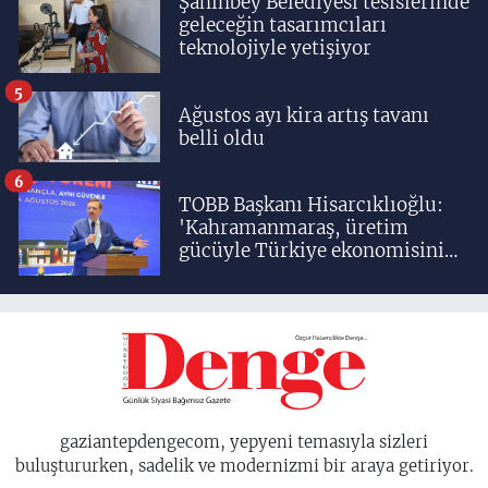
Şahinbey Belediyesi tesislerinde
geleceğin tasarımcıları
teknolojiyle yetişiyor
5
Ağustos ayı kira artış tavanı
belli oldu
6
TOBB Başkanı Hisarcıklıoğlu:
'Kahramanmaraş, üretim
gücüyle Türkiye ekonomisinin
lokomotif şehirlerinden
birisidir'
gaziantepdengecom, yepyeni temasıyla sizleri
buluştururken, sadelik ve modernizmi bir araya getiriyor.