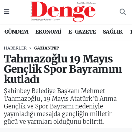
Nöbetçi Eczaneler
GÜNDEM
EKONOMİ
E-GAZETE
SAĞLIK
Hava Durumu
HABERLER
GAZIANTEP
Trafik Durumu
Tahmazoğlu 19 Mayıs
Gençlik Spor Bayramını
Süper Lig Puan Durumu ve Fikstür
kutladı
Tüm Manşetler
Şahinbey Belediye Başkanı Mehmet
Son Dakika Haberleri
Tahmazoğlu, 19 Mayıs Atatürk'ü Anma
Gençlik ve Spor Bayramı nedeniyle
Haber Arşivi
yayınladığı mesajda gençliğin milletin
gücü ve yarınları olduğunu belirtti.