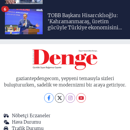
6
TOBB Başkanı Hisarcıklıoğlu:
'Kahramanmaraş, üretim
gücüyle Türkiye ekonomisinin
lokomotif şehirlerinden
birisidir'
gaziantepdengecom, yepyeni temasıyla sizleri
buluştururken, sadelik ve modernizmi bir araya getiriyor.
Nöbetçi Eczaneler
Hava Durumu
Trafik Durumu