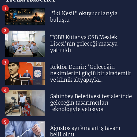
1
"İki Nesil" okuyucularıyla
buluştu
2
TOBB Kütahya OSB Meslek
Lisesi'nin geleceği masaya
yatırıldı
3
Rektör Demir: 'Geleceğin
hekimlerini güçlü bir akademik
ve klinik altyapıyla
yetiştiriyoruz'
4
Şahinbey Belediyesi tesislerinde
geleceğin tasarımcıları
teknolojiyle yetişiyor
5
Ağustos ayı kira artış tavanı
belli oldu