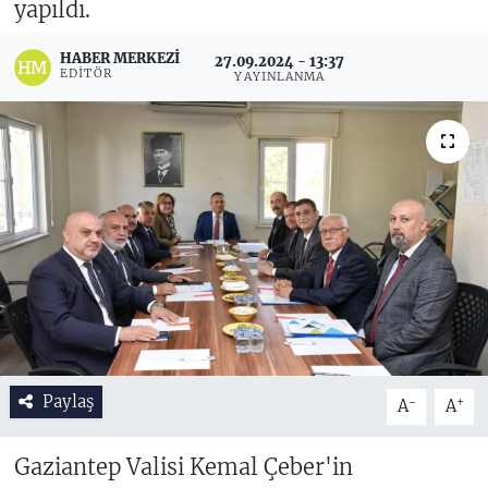
yapıldı.
HABER MERKEZI
27.09.2024 - 13:37
EDITÖR
YAYINLANMA
Paylaş
-
+
A
A
Gaziantep Valisi Kemal Çeber'in