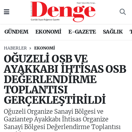
Nöbetçi Eczaneler
GÜNDEM
EKONOMİ
E-GAZETE
SAĞLIK
Hava Durumu
HABERLER
EKONOMİ
Trafik Durumu
OĞUZELİ OSB VE
AYAKKABI İHTİSAS OSB
Süper Lig Puan Durumu ve Fikstür
DEĞERLENDİRME
Tüm Manşetler
TOPLANTISI
GERÇEKLEŞTİRİLDİ
Son Dakika Haberleri
Oğuzeli Organize Sanayi Bölgesi ve
Haber Arşivi
Gaziantep Ayakkabı İhtisas Organize
Sanayi Bölgesi Değerlendirme Toplantısı