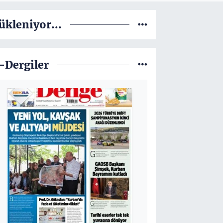
ükleniyor...
-Dergiler