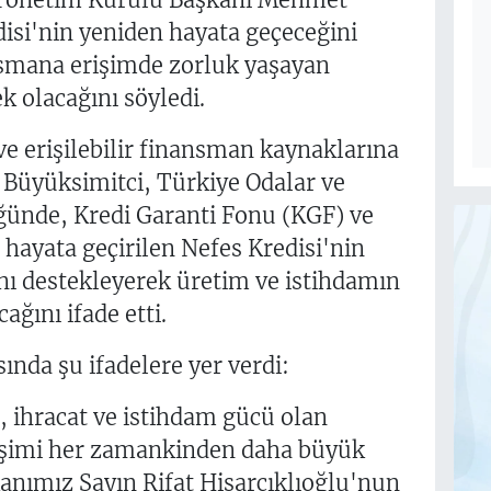
isi'nin yeniden hayata geçeceğini
smana erişimde zorluk yaşayan
k olacağını söyledi.
ve erişilebilir finansman kaynaklarına
Büyüksimitci, Türkiye Odalar ve
ğünde, Kredi Garanti Fonu (KGF) ve
n hayata geçirilen Nefes Kredisi'nin
ını destekleyerek üretim ve istihdamın
ağını ifade etti.
nda şu ifadelere yer verdi:
 ihracat ve istihdam gücü olan
işimi her zamankinden daha büyük
nımız Sayın Rifat Hisarcıklıoğlu'nun