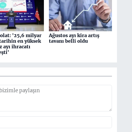
olat: '25,6 milyar
Ağustos ayı kira artış
 tarihin en yüksek
tavanı belli oldu
ayı ihracatı
şti'