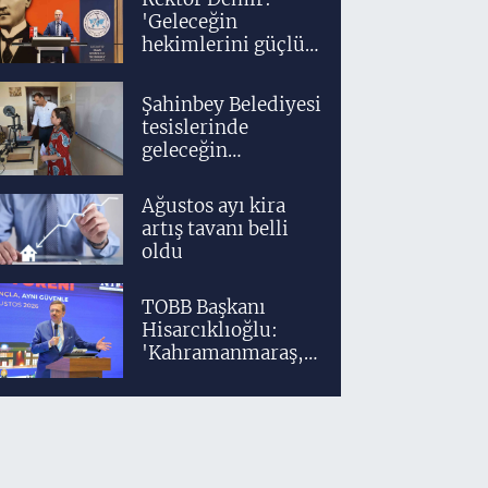
'Geleceğin
hekimlerini güçlü
bir akademik ve
klinik altyapıyla
Şahinbey Belediyesi
yetiştiriyoruz'
tesislerinde
geleceğin
tasarımcıları
teknolojiyle
Ağustos ayı kira
yetişiyor
artış tavanı belli
oldu
TOBB Başkanı
Hisarcıklıoğlu:
'Kahramanmaraş,
üretim gücüyle
Türkiye
ekonomisinin
lokomotif
şehirlerinden