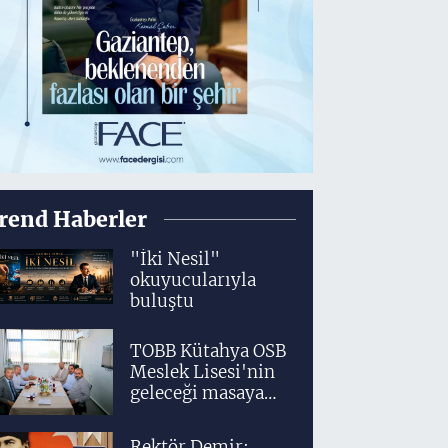
rend Haberler
"İki Nesil"
okuyucularıyla
buluştu
TOBB Kütahya OSB
Meslek Lisesi'nin
geleceği masaya
yatırıldı
Rektör Demir: