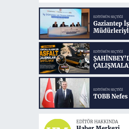
EDITÖRÜN SEÇTIĞI
Gaziantep İ
Müdürleriyl
EDITÖRÜN SEÇTIĞI
ŞAHİNBEY’
ÇALIŞMALA
EDITÖRÜN SEÇTIĞI
TOBB Nefes 
EDITÖR HAKKINDA
Haber Merkezi