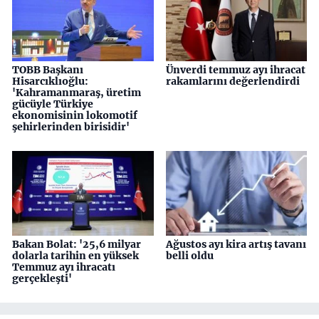
TOBB Başkanı
Ünverdi temmuz ayı ihracat
Hisarcıklıoğlu:
rakamlarını değerlendirdi
'Kahramanmaraş, üretim
gücüyle Türkiye
ekonomisinin lokomotif
şehirlerinden birisidir'
Bakan Bolat: '25,6 milyar
Ağustos ayı kira artış tavanı
dolarla tarihin en yüksek
belli oldu
Temmuz ayı ihracatı
gerçekleşti'