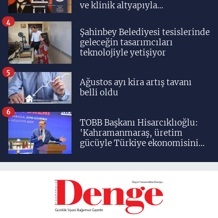
ve klinik altyapıyla
yetiştiriyoruz'
4
Şahinbey Belediyesi tesislerinde
geleceğin tasarımcıları
teknolojiyle yetişiyor
5
Ağustos ayı kira artış tavanı
belli oldu
6
TOBB Başkanı Hisarcıklıoğlu:
'Kahramanmaraş, üretim
gücüyle Türkiye ekonomisinin
lokomotif şehirlerinden
birisidir'