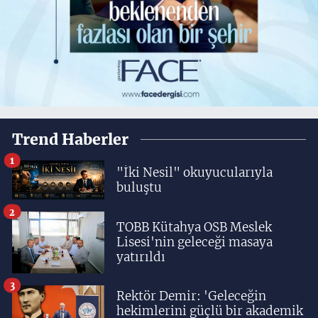
Trend Haberler
1
"İki Nesil" okuyucularıyla
buluştu
2
TOBB Kütahya OSB Meslek
Lisesi'nin geleceği masaya
yatırıldı
3
Rektör Demir: 'Geleceğin
hekimlerini güçlü bir akademik