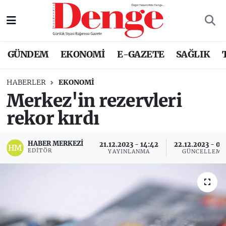
Nöbetçi Eczaneler
GÜNDEM
EKONOMİ
E-GAZETE
SAĞLIK
Hava Durumu
HABERLER
EKONOMİ
Trafik Durumu
Merkez'in rezervleri
rekor kırdı
Süper Lig Puan Durumu ve Fikstür
Tüm Manşetler
HABER MERKEZI
21.12.2023 - 14:42
22.12.2023 - 09
EDITÖR
YAYINLANMA
GÜNCELLEME
Son Dakika Haberleri
Haber Arşivi