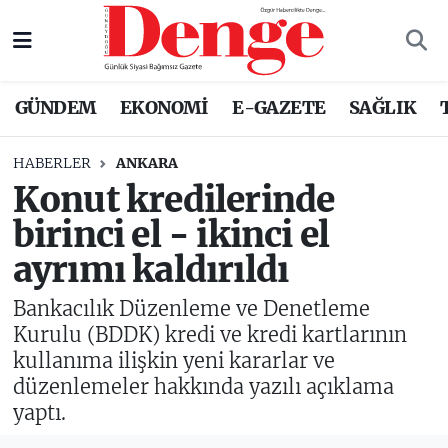
Nöbetçi Eczaneler
GÜNDEM
EKONOMİ
E-GAZETE
SAĞLIK
Hava Durumu
HABERLER
ANKARA
Trafik Durumu
Konut kredilerinde
birinci el - ikinci el
Süper Lig Puan Durumu ve Fikstür
ayrımı kaldırıldı
Tüm Manşetler
Bankacılık Düzenleme ve Denetleme
Son Dakika Haberleri
Kurulu (BDDK) kredi ve kredi kartlarının
kullanıma ilişkin yeni kararlar ve
Haber Arşivi
düzenlemeler hakkında yazılı açıklama
yaptı.