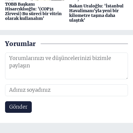
TOBB Başkanı
Bakan Uraloğlu: 'İstanbul
Hisarcıklıoğlu: '(COP31
Havalimanı'yla yeni bir
Zirvesi) Bu süreci bir vitrin
kilometre taşına daha
olarak kullanalım'
ulaştık'
Yorumlar
Gönder