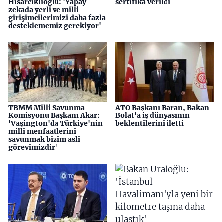
Hisarcıklıoğlu: 'Yapay
sertifika verildi
zekada yerli ve milli
girişimcilerimizi daha fazla
desteklememiz gerekiyor'
TBMM Milli Savunma
ATO Başkanı Baran, Bakan
Komisyonu Başkanı Akar:
Bolat'a iş dünyasının
'Vaşington'da Türkiye'nin
beklentilerini iletti
milli menfaatlerini
savunmak bizim asli
görevimizdir'