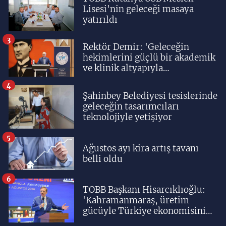
Lisesi'nin geleceği masaya
yatırıldı
3
Rektör Demir: 'Geleceğin
hekimlerini güçlü bir akademik
ve klinik altyapıyla
yetiştiriyoruz'
4
Şahinbey Belediyesi tesislerinde
geleceğin tasarımcıları
teknolojiyle yetişiyor
5
Ağustos ayı kira artış tavanı
belli oldu
6
TOBB Başkanı Hisarcıklıoğlu:
'Kahramanmaraş, üretim
gücüyle Türkiye ekonomisinin
lokomotif şehirlerinden