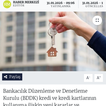
HABER MERKEZI
31.01.2026 - 09:06
31.01.2026 - 15
EDITÖR
YAYINLANMA
GÜNCELLEM
Paylaş
-
+
A
A
Bankacılık Düzenleme ve Denetleme
Kurulu (BDDK) kredi ve kredi kartlarının
kullanıma ilişkin yeni kararlar ve