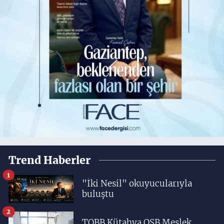
Trend Haberler
1
"İki Nesil" okuyucularıyla
buluştu
2
TOBB Kütahya OSB Meslek