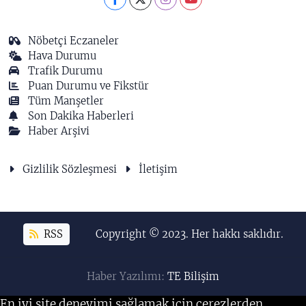
Nöbetçi Eczaneler
Hava Durumu
Trafik Durumu
Puan Durumu ve Fikstür
Tüm Manşetler
Son Dakika Haberleri
Haber Arşivi
Gizlilik Sözleşmesi
İletişim
RSS
Copyright © 2023. Her hakkı saklıdır.
Haber Yazılımı:
TE Bilişim
En iyi site deneyimi sağlamak için çerezlerden