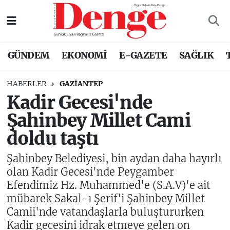
Nöbetçi Eczaneler
GÜNDEM
EKONOMİ
E-GAZETE
SAĞLIK
Hava Durumu
HABERLER
GAZIANTEP
Trafik Durumu
Kadir Gecesi'nde
Şahinbey Millet Cami
Süper Lig Puan Durumu ve Fikstür
doldu taştı
Tüm Manşetler
Şahinbey Belediyesi, bin aydan daha hayırlı
Son Dakika Haberleri
olan Kadir Gecesi'nde Peygamber
Efendimiz Hz. Muhammed'e (S.A.V)'e ait
Haber Arşivi
mübarek Sakal-ı Şerif'i Şahinbey Millet
Camii'nde vatandaşlarla buluştururken
Kadir gecesini idrak etmeye gelen on