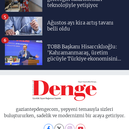
teknolojiyle yetişiyor
5
Ağustos ayı kira artış tavanı
belli oldu
6
TOBB Başkanı Hisarcıklıoğlu:
'Kahramanmaraş, üretim
gücüyle Türkiye ekonomisinin
lokomotif şehirlerinden
birisidir'
gaziantepdengecom, yepyeni temasıyla sizleri
buluştururken, sadelik ve modernizmi bir araya getiriyor.