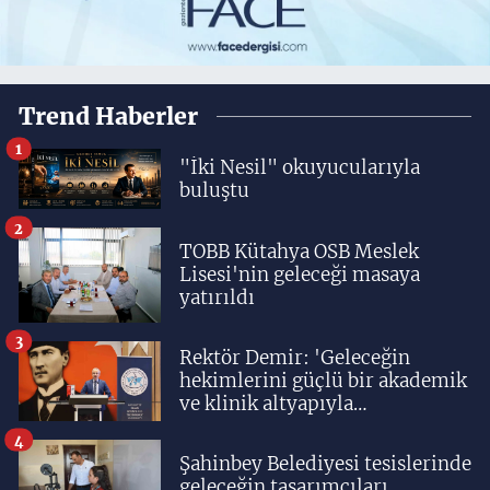
Trend Haberler
1
"İki Nesil" okuyucularıyla
buluştu
2
TOBB Kütahya OSB Meslek
Lisesi'nin geleceği masaya
yatırıldı
3
Rektör Demir: 'Geleceğin
hekimlerini güçlü bir akademik
ve klinik altyapıyla
yetiştiriyoruz'
4
Şahinbey Belediyesi tesislerinde
geleceğin tasarımcıları