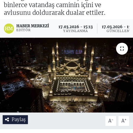
binlerce vatandaş caminin içini ve
avlusunu doldurarak dualar ettiler.
HABER MERKEZI
17.03.2026 - 15:13
17.03.2026 - 15
EDITÖR
YAYINLANMA
GÜNCELLEME
Paylaş
-
+
A
A