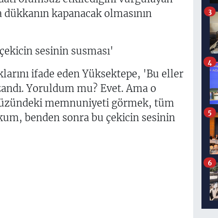
a dükkanın kapanacak olmasının
3
ekicin sesinin susması'
4
arını ifade eden Yüksektepe, 'Bu eller
zandı. Yoruldum mu? Evet. Ama o
n yüzündeki memnuniyeti görmek, tüm
5
um, benden sonra bu çekicin sesinin
6