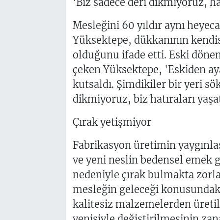
'Biz sadece deri dikmiyoruz, ha
Mesleğini 60 yıldır aynı heye
Yüksektepe, dükkanının kendisi i
olduğunu ifade etti. Eski döne
çeken Yüksektepe, 'Eskiden ay
kutsaldı. Şimdikiler bir yeri sö
dikmiyoruz, biz hatıraları yaşa
Çırak yetişmiyor
Fabrikasyon üretimin yaygınla
ve yeni neslin bedensel emek g
nedeniyle çırak bulmakta zorla
mesleğin geleceği konusundaki 
kalitesiz malzemelerden üretil
yenisiyle değiştirilmesinin za