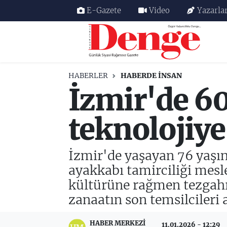
E-Gazete
Video
Yazarla
Nöbetçi Eczaneler
Hava Durumu
HABERLER
HABERDE INSAN
İzmir'de 60
Trafik Durumu
Süper Lig Puan Durumu ve Fikstür
teknolojiye
Tüm Manşetler
İzmir'de yaşayan 76 yaşın
Son Dakika Haberleri
ayakkabı tamirciliği mesle
kültürüne rağmen tezgah
Haber Arşivi
zanaatın son temsilcileri 
HABER MERKEZI
11.01.2026 - 12:29