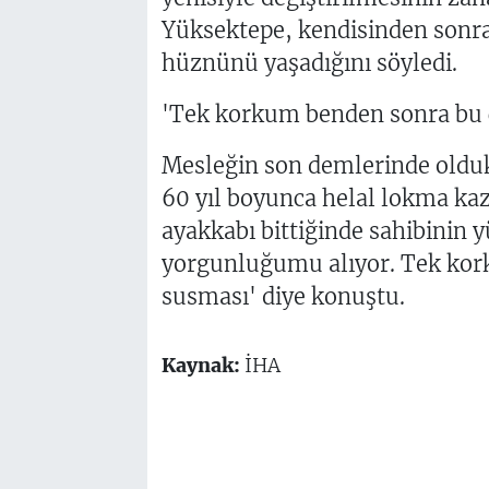
Yüksektepe, kendisinden sonr
hüznünü yaşadığını söyledi.
'Tek korkum benden sonra bu ç
Mesleğin son demlerinde oldukl
60 yıl boyunca helal lokma ka
ayakkabı bittiğinde sahibini
yorgunluğumu alıyor. Tek kork
susması' diye konuştu.
Kaynak:
İHA