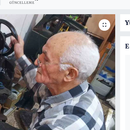
GÜNCELLEME
Y
E