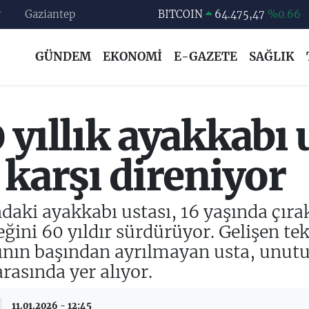
r
Gaziantep
DOLAR
47,5971
%0.05
EURO
55,1336
%0.18
GÜNDEM
EKONOMİ
E-GAZETE
SAĞLIK
STERLİN
64,2534
%0.22
GRAM ALTIN
6518.23
%0.39
BİST100
13.703
%0
 yıllık ayakkabı 
BITCOIN
64.475,47
%0.66
 karşı direniyor
daki ayakkabı ustası, 16 yaşında çırak
ğini 60 yıldır sürdürüyor. Gelişen tek
ının başından ayrılmayan usta, unut
arasında yer alıyor.
11.01.2026 - 12:45