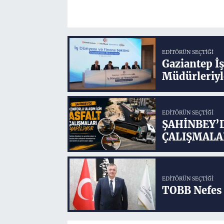
EDITÖRÜN SEÇTIĞI
Gaziantep İ
Müdürleriyl
EDITÖRÜN SEÇTIĞI
ŞAHİNBEY’
ÇALIŞMALA
EDITÖRÜN SEÇTIĞI
TOBB Nefes 