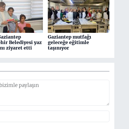
Gaziantep
Gaziantep mutfağı
hir Belediyesi yaz
geleceğe eğitimle
nı ziyaret etti
taşınıyor