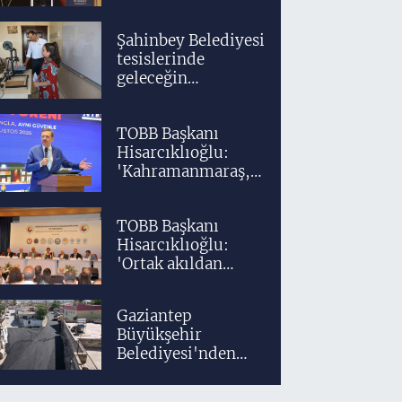
bir akademik ve
klinik altyapıyla
Şahinbey Belediyesi
yetiştiriyoruz'
tesislerinde
geleceğin
tasarımcıları
teknolojiyle
TOBB Başkanı
yetişiyor
Hisarcıklıoğlu:
'Kahramanmaraş,
üretim gücüyle
Türkiye
TOBB Başkanı
ekonomisinin
Hisarcıklıoğlu:
lokomotif
'Ortak akıldan
şehirlerinden
uzaklaşmadan
birisidir'
ülkemizi daha
Gaziantep
ileriye taşıyacağız'
Büyükşehir
Belediyesi'nden
Araban'a ilk sıcak
asfalt