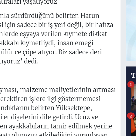
tıraları yaşatıyoruz'
canla sürdürdüğünü belirten Harun
çin sadece bir iş yeri değil, bir hafıza
mlerde eşyaya verilen kıymete dikkat
akkabı kıymetliydi, insan emeği
külünce çöpe atıyor. Biz sadece deri
tıyoruz' dedi.
T
1
şması, malzeme maliyetlerinin artması
erektiren işlere ilgi göstermemesi
ndıklarını belirten Yüksektepe,
endişelerini dile getirdi. Ucuz ve
2
en ayakkabıların tamir edilmek yerine
naatı olumsuz etkilediğini vurgulayan