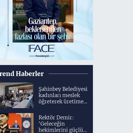
rend Haberler
Şahinbey Belediyesi
kadınları meslek
öğreterek üretime
dahil ediyor
Rektör Demir:
'Geleceğin
hekimlerini güçlü