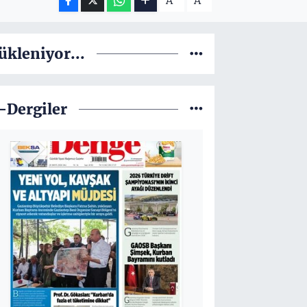
A
A
ükleniyor...
-Dergiler