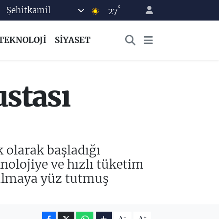
°
Şehitkamil
27
TEKNOLOJİ
SİYASET
ustası
 olarak başladığı
nolojiye ve hızlı tüketim
ulmaya yüz tutmuş
-
+