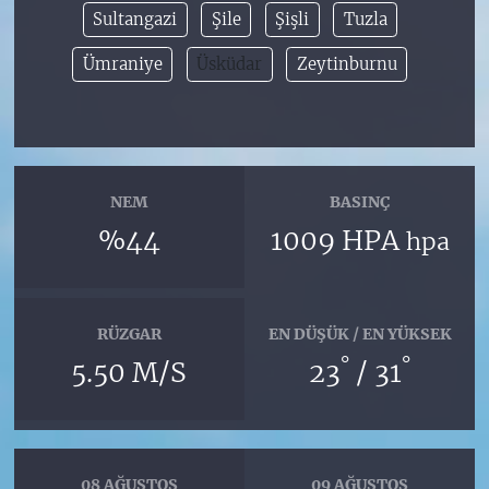
Sultangazi
Şile
Şişli
Tuzla
Ümraniye
Üsküdar
Zeytinburnu
NEM
BASINÇ
%44
1009 HPA
hpa
RÜZGAR
EN DÜŞÜK / EN YÜKSEK
°
°
5.50 M/S
23
/ 31
08 AĞUSTOS
09 AĞUSTOS