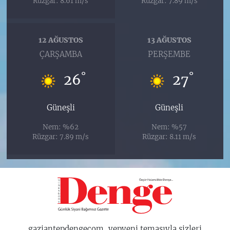
Rüzgar: 8.61 m/s
Rüzgar: 7.89 m/s
12 AĞUSTOS
13 AĞUSTOS
ÇARŞAMBA
PERŞEMBE
°
°
26
27
Güneşli
Güneşli
Nem: %62
Nem: %57
Rüzgar: 7.89 m/s
Rüzgar: 8.11 m/s
gaziantepdengecom, yepyeni temasıyla sizleri