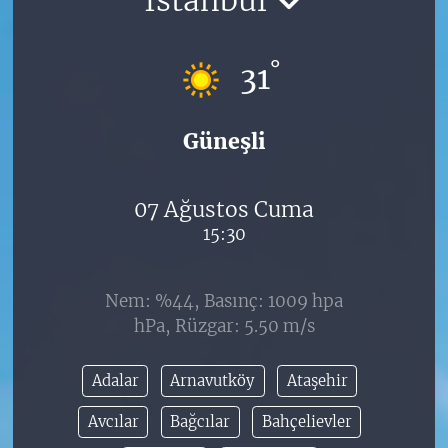
°
31
Güneşli
07 Ağustos Cuma
15:30
Nem: %44, Basınç: 1009 hpa
hPa, Rüzgar: 5.50 m/s
Adalar
Arnavutköy
Ataşehir
Avcılar
Bağcılar
Bahçelievler