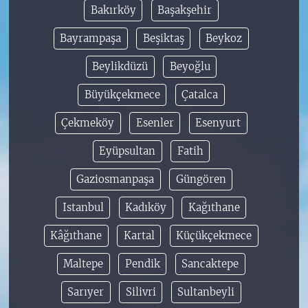
Bakırköy
Başakşehir
Bayrampaşa
Beşiktaş
Beykoz
Beylikdüzü
Beyoğlu
Büyükçekmece
Çatalca
Çekmeköy
Esenler
Esenyurt
Eyüpsultan
Fatih
Gaziosmanpaşa
Güngören
Istanbul
Kadıköy
Kağıthane
Kâğıthane
Kartal
Küçükçekmece
Maltepe
Pendik
Sancaktepe
Sarıyer
Silivri
Sultanbeyli