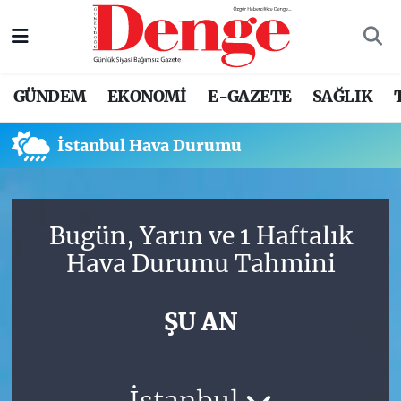
Nöbetçi Eczaneler
GÜNDEM
EKONOMİ
E-GAZETE
SAĞLIK
Hava Durumu
İstanbul Hava Durumu
Trafik Durumu
Süper Lig Puan Durumu ve Fikstür
Bugün, Yarın ve 1 Haftalık
Tüm Manşetler
Hava Durumu Tahmini
Son Dakika Haberleri
ŞU AN
Haber Arşivi
İstanbul