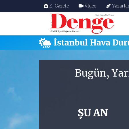
E-Gazete
Video
Yazarla
Nöbetçi Eczaneler
Hava Durumu
İstanbul Hava Du
Trafik Durumu
Süper Lig Puan Durumu ve Fikstür
Bugün, Yar
Tüm Manşetler
Son Dakika Haberleri
ŞU AN
Haber Arşivi