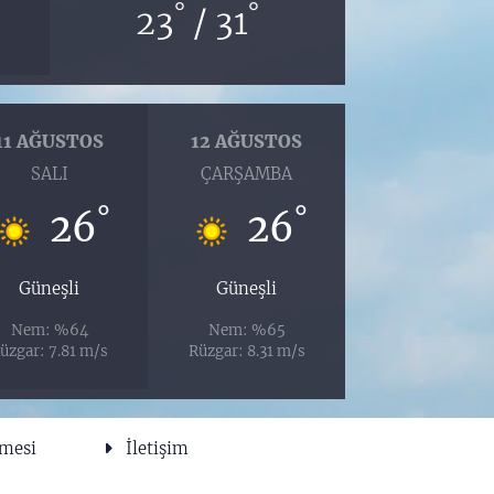
°
°
23
/ 31
11 AĞUSTOS
12 AĞUSTOS
SALI
ÇARŞAMBA
°
°
26
26
Güneşli
Güneşli
Nem: %64
Nem: %65
üzgar: 7.81 m/s
Rüzgar: 8.31 m/s
şmesi
İletişim