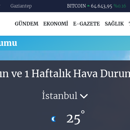
r
Gaziantep
BITCOIN
64.643,95
%0.16
DOLAR
47,6006
%0.06
GÜNDEM
EKONOMİ
E-GAZETE
SAĞLIK
EURO
55,0250
%0.02
STERLİN
64,2398
%0.2
rumu
GRAM ALTIN
6500.87
%0.12
BİST100
13.799
%70
ın ve 1 Haftalık Hava Dur
İstanbul
°
25