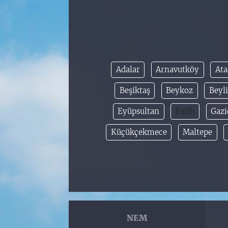
Adalar
Arnavutköy
Ata
Beşiktaş
Beykoz
Beyl
Eyüpsultan
Fatih
Gaz
Küçükçekmece
Maltepe
NEM