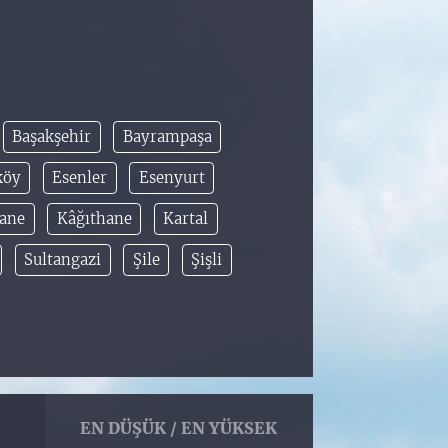
Başakşehir
Bayrampaşa
köy
Esenler
Esenyurt
hane
Kâğıthane
Kartal
Sultangazi
Şile
Şişli
EN DÜŞÜK / EN YÜKSEK