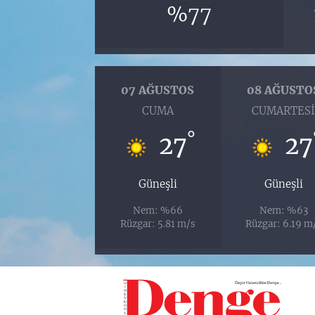
%77
07 AĞUSTOS
08 AĞUSTO
CUMA
CUMARTES
°
27
27
Güneşli
Güneşli
Nem: %66
Nem: %63
Rüzgar: 5.81 m/s
Rüzgar: 6.19 m