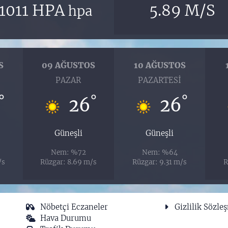
1011 HPA
5.89 M/S
hpa
S
09 AĞUSTOS
10 AĞUSTOS
I
PAZAR
PAZARTESI
°
°
°
26
26
Güneşli
Güneşli
Nem: %72
Nem: %64
/s
Rüzgar: 8.69 m/s
Rüzgar: 9.31 m/s
R
Nöbetçi Eczaneler
Gizlilik Sözle
Hava Durumu