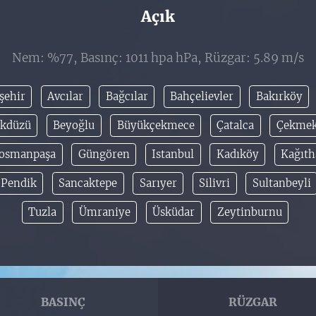
Açık
Nem: %77, Basınç: 1011 hpa hPa, Rüzgar: 5.89 m/s
şehir
Avcılar
Bağcılar
Bahçelievler
Bakırköy
ikdüzü
Beyoğlu
Büyükçekmece
Çatalca
Çekme
iosmanpaşa
Güngören
Istanbul
Kadıköy
Kağıt
Pendik
Sancaktepe
Sarıyer
Silivri
Sultanbeyli
Tuzla
Ümraniye
Üsküdar
Zeytinburnu
BASINÇ
RÜZGAR