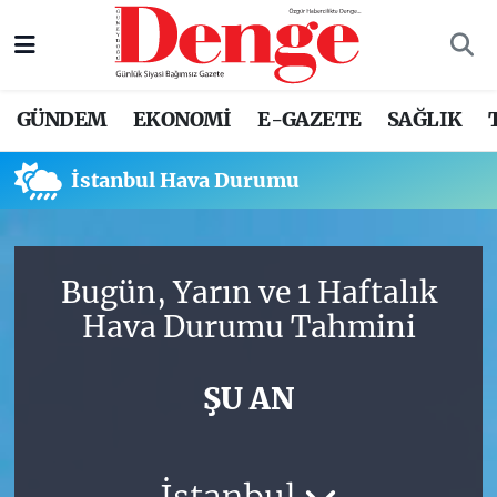
Nöbetçi Eczaneler
GÜNDEM
EKONOMİ
E-GAZETE
SAĞLIK
Hava Durumu
İstanbul Hava Durumu
Trafik Durumu
Süper Lig Puan Durumu ve Fikstür
Bugün, Yarın ve 1 Haftalık
Tüm Manşetler
Hava Durumu Tahmini
Son Dakika Haberleri
ŞU AN
Haber Arşivi
İstanbul