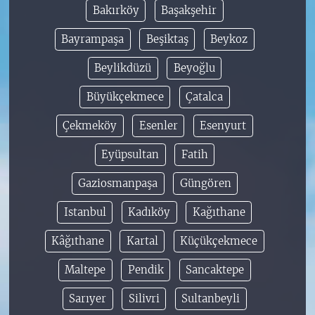
Bakırköy
Başakşehir
Bayrampaşa
Beşiktaş
Beykoz
Beylikdüzü
Beyoğlu
Büyükçekmece
Çatalca
Çekmeköy
Esenler
Esenyurt
Eyüpsultan
Fatih
Gaziosmanpaşa
Güngören
Istanbul
Kadıköy
Kağıthane
Kâğıthane
Kartal
Küçükçekmece
Maltepe
Pendik
Sancaktepe
Sarıyer
Silivri
Sultanbeyli