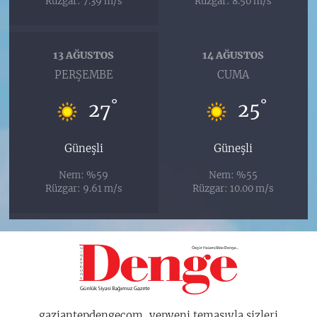
Rüzgar: 7.39 m/s
Rüzgar: 8.50 m/s
13 AĞUSTOS
14 AĞUSTOS
PERŞEMBE
CUMA
°
°
27
25
Güneşli
Güneşli
Nem: %59
Nem: %55
Rüzgar: 9.61 m/s
Rüzgar: 10.00 m/s
gaziantepdengecom, yepyeni temasıyla sizleri