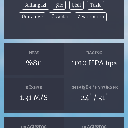
Sultangazi
Şile
Şişli
Tuzla
Ümraniye
Üsküdar
Zeytinburnu
NEM
BASINÇ
%80
1010 HPA
hpa
RÜZGAR
EN DÜŞÜK / EN YÜKSEK
°
°
1.31 M/S
24
/ 31
09 AĞUSTOS
10 AĞUSTOS