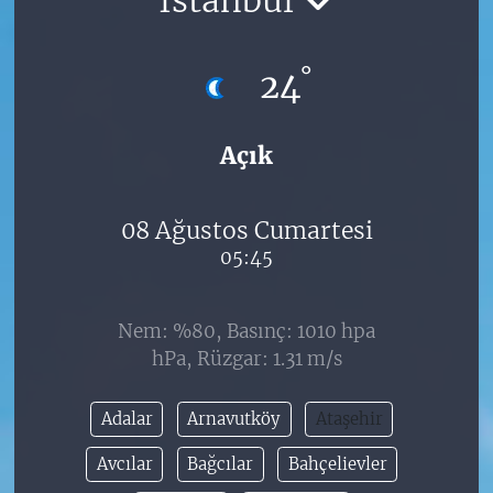
°
24
Açık
08 Ağustos Cumartesi
05:45
Nem: %80, Basınç: 1010 hpa
hPa, Rüzgar: 1.31 m/s
Adalar
Arnavutköy
Ataşehir
Avcılar
Bağcılar
Bahçelievler