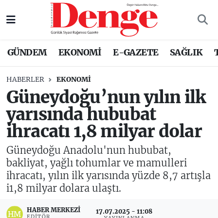
Nöbetçi Eczaneler
GÜNDEM
EKONOMİ
E-GAZETE
SAĞLIK
Hava Durumu
HABERLER
EKONOMİ
Trafik Durumu
Güneydoğu’nun yılın ilk
yarısında hububat
Süper Lig Puan Durumu ve Fikstür
ihracatı 1,8 milyar dolar
Tüm Manşetler
Güneydoğu Anadolu'nun hububat,
Son Dakika Haberleri
bakliyat, yağlı tohumlar ve mamulleri
ihracatı, yılın ilk yarısında yüzde 8,7 artışla
Haber Arşivi
i1,8 milyar dolara ulaştı.
HABER MERKEZI
17.07.2025 - 11:08
EDITÖR