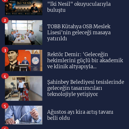
"İki Nesil" okuyucularıyla
buluştu
2
TOBB Kütahya OSB Meslek
Lisesi'nin geleceği masaya
yatırıldı
3
Rektör Demir: 'Geleceğin
hekimlerini güçlü bir akademik
ve klinik altyapıyla
yetiştiriyoruz'
4
Şahinbey Belediyesi tesislerinde
geleceğin tasarımcıları
teknolojiyle yetişiyor
5
Ağustos ayı kira artış tavanı
belli oldu