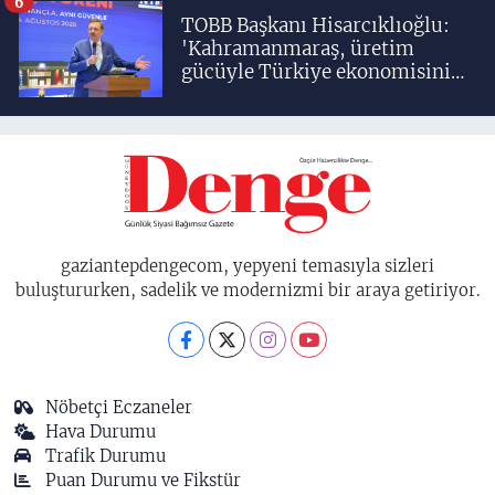
6
TOBB Başkanı Hisarcıklıoğlu:
'Kahramanmaraş, üretim
gücüyle Türkiye ekonomisinin
lokomotif şehirlerinden
birisidir'
gaziantepdengecom, yepyeni temasıyla sizleri
buluştururken, sadelik ve modernizmi bir araya getiriyor.
Nöbetçi Eczaneler
Hava Durumu
Trafik Durumu
Puan Durumu ve Fikstür