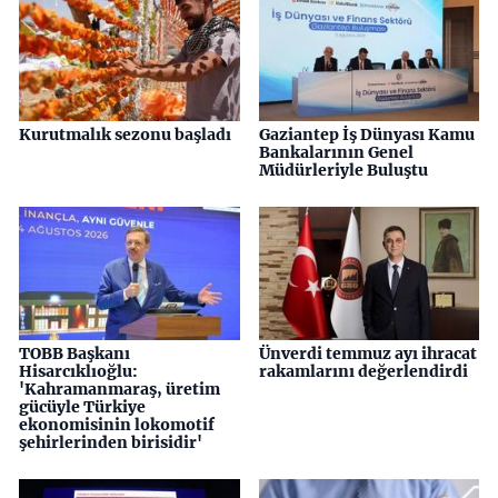
Kurutmalık sezonu başladı
Gaziantep İş Dünyası Kamu
Bankalarının Genel
Müdürleriyle Buluştu
TOBB Başkanı
Ünverdi temmuz ayı ihracat
Hisarcıklıoğlu:
rakamlarını değerlendirdi
'Kahramanmaraş, üretim
gücüyle Türkiye
ekonomisinin lokomotif
şehirlerinden birisidir'