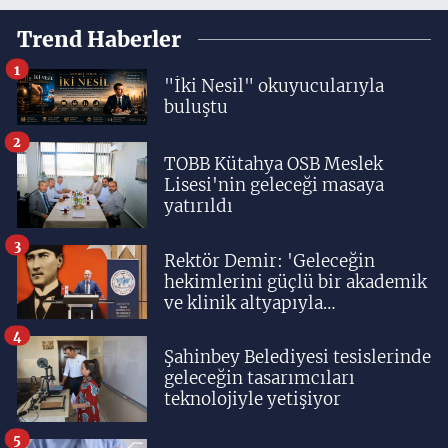
Trend Haberler
1
"İki Nesil" okuyucularıyla
buluştu
2
TOBB Kütahya OSB Meslek
Lisesi'nin geleceği masaya
yatırıldı
3
Rektör Demir: 'Geleceğin
hekimlerini güçlü bir akademik
ve klinik altyapıyla
yetiştiriyoruz'
4
Şahinbey Belediyesi tesislerinde
geleceğin tasarımcıları
teknolojiyle yetişiyor
5