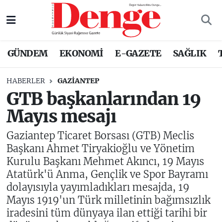
Nöbetçi Eczaneler
GÜNDEM
EKONOMİ
E-GAZETE
SAĞLIK
Hava Durumu
HABERLER
GAZIANTEP
Trafik Durumu
GTB başkanlarından 19
Mayıs mesajı
Süper Lig Puan Durumu ve Fikstür
Gaziantep Ticaret Borsası (GTB) Meclis
Tüm Manşetler
Başkanı Ahmet Tiryakioğlu ve Yönetim
Kurulu Başkanı Mehmet Akıncı, 19 Mayıs
Son Dakika Haberleri
Atatürk'ü Anma, Gençlik ve Spor Bayramı
dolayısıyla yayımladıkları mesajda, 19
Haber Arşivi
Mayıs 1919'un Türk milletinin bağımsızlık
iradesini tüm dünyaya ilan ettiği tarihi bir