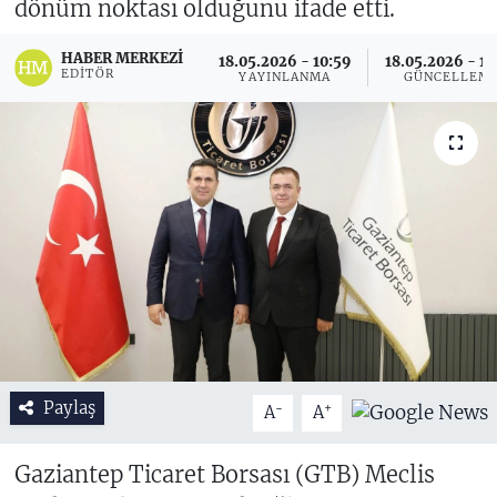
dönüm noktası olduğunu ifade etti.
HABER MERKEZI
18.05.2026 - 10:59
18.05.2026 - 14
EDITÖR
YAYINLANMA
GÜNCELLEM
Paylaş
-
+
A
A
Gaziantep Ticaret Borsası (GTB) Meclis