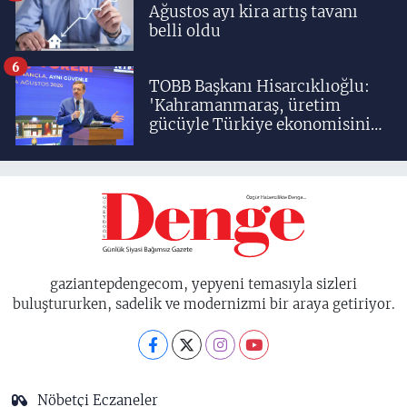
Ağustos ayı kira artış tavanı
belli oldu
6
TOBB Başkanı Hisarcıklıoğlu:
'Kahramanmaraş, üretim
gücüyle Türkiye ekonomisinin
lokomotif şehirlerinden
birisidir'
gaziantepdengecom, yepyeni temasıyla sizleri
buluştururken, sadelik ve modernizmi bir araya getiriyor.
Nöbetçi Eczaneler