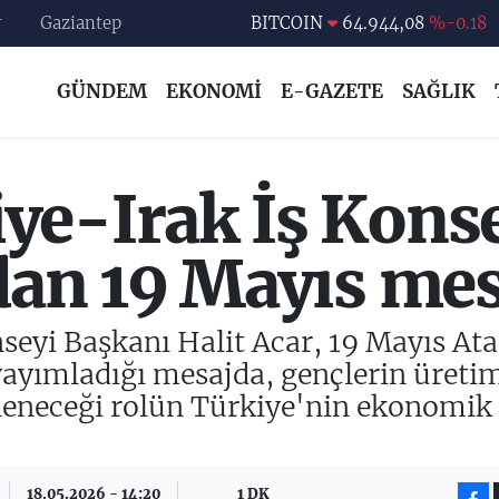
BITCOIN
64.944,08
%-0.18
r
Gaziantep
DOLAR
47,7436
%0.18
GÜNDEM
EKONOMİ
E-GAZETE
SAĞLIK
EURO
55,2510
%0.32
STERLİN
64,4811
%0.38
GRAM ALTIN
6660.55
%0.03
ye-Irak İş Kons
BİST100
13.779
%-14
dan 19 Mayıs mes
seyi Başkanı Halit Acar, 19 Mayıs At
ayımladığı mesajda, gençlerin üretim,
tleneceği rolün Türkiye'nin ekonomik
18.05.2026 - 14:20
1 DK