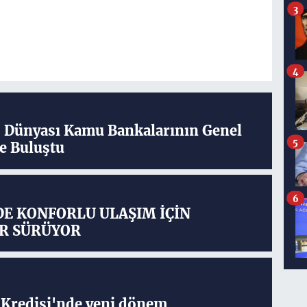
3
4
ş Dünyası Kamu Bankalarının Genel
5
e Buluştu
6
DE KONFORLU ULAŞIM İÇİN
R SÜRÜYOR
Kredisi'nde yeni dönem