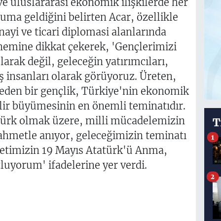
ve uluslararası ekonomik ilişkilerde her
ma geldiğini belirten Acar, özellikle
nayi ve ticari diplomasi alanlarında
nemine dikkat çekerek, 'Gençlerimizi
larak değil, geleceğin yatırımcıları,
iş insanları olarak görüyoruz. Üreten,
 eden bir gençlik, Türkiye'nin ekonomik
lir büyümesinin en önemli teminatıdır.
türk olmak üzere, milli mücadelemizin
T
ahmetle anıyor, geleceğimizin teminatı
1
letimizin 19 Mayıs Atatürk'ü Anma,
luyorum' ifadelerine yer verdi.
2