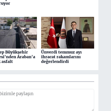
ruyor
ep Büyükşehir
Ünverdi temmuz ayı
esi'nden Araban'a
ihracat rakamlarını
k asfalt
değerlendirdi