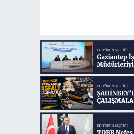
EDITÖRÜN SEÇTIĞI
Gaziantep İ
Müdürleriyl
EDITÖRÜN SEÇTIĞI
ŞAHİNBEY’
ÇALIŞMALA
EDITÖRÜN SEÇTIĞI
TOBB Nefes 