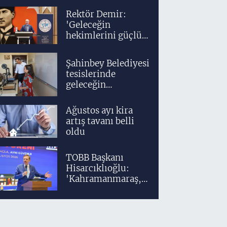
Rektör Demir:
'Geleceğin
hekimlerini güçlü
bir akademik ve
klinik altyapıyla
Şahinbey Belediyesi
yetiştiriyoruz'
tesislerinde
geleceğin
tasarımcıları
teknolojiyle
Ağustos ayı kira
yetişiyor
artış tavanı belli
oldu
TOBB Başkanı
Hisarcıklıoğlu:
'Kahramanmaraş,
üretim gücüyle
Türkiye
ekonomisinin
lokomotif