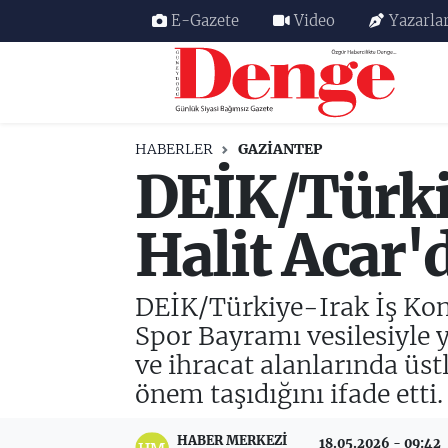
E-Gazete
Video
Yazarla
Nöbetçi Eczaneler
Hava Durumu
HABERLER
GAZIANTEP
DEİK/Türki
Trafik Durumu
Süper Lig Puan Durumu ve Fikstür
Halit Acar'
Tüm Manşetler
DEİK/Türkiye-Irak İş Kon
Son Dakika Haberleri
Spor Bayramı vesilesiyle y
ve ihracat alanlarında üs
Haber Arşivi
önem taşıdığını ifade etti.
HABER MERKEZI
18.05.2026 - 09:42