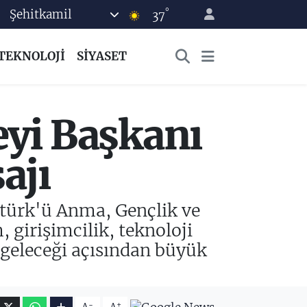
°
Şehitkamil
37
TEKNOLOJİ
SİYASET
eyi Başkanı
ajı
atürk'ü Anma, Gençlik ve
 girişimcilik, teknoloji
 geleceği açısından büyük
-
+