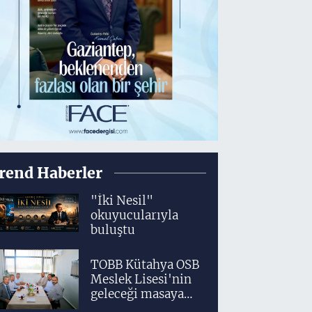
rend Haberler
"İki Nesil"
okuyucularıyla
buluştu
TOBB Kütahya OSB
Meslek Lisesi'nin
geleceği masaya
yatırıldı