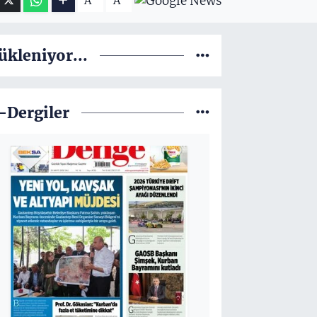
A
A
ükleniyor...
-Dergiler