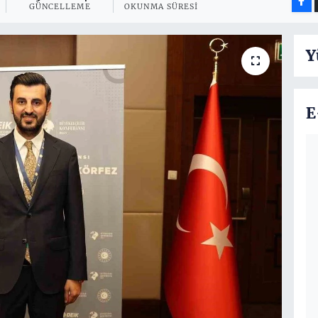
GÜNCELLEME
OKUNMA SÜRESI
Y
E