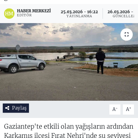
HABER MERKEZI
25.03.2026 - 16:22
26.03.2026 - 1
EDITÖR
YAYINLANMA
GÜNCELLEM
Paylaş
-
+
A
A
Gaziantep'te etkili olan yağışların ardından
Karkamış ilçesi Fırat Nehri'nde su seviyesi