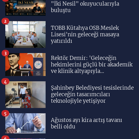
"İki Nesil" okuyucularıyla
buluştu
2
TOBB Kütahya OSB Meslek
Lisesi'nin geleceği masaya
yatırıldı
3
Rektör Demir: 'Geleceğin
hekimlerini güçlü bir akademik
ve klinik altyapıyla
yetiştiriyoruz'
4
Şahinbey Belediyesi tesislerinde
geleceğin tasarımcıları
teknolojiyle yetişiyor
5
Ağustos ayı kira artış tavanı
belli oldu
6