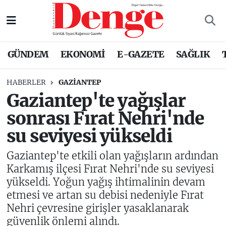
Nöbetçi Eczaneler
GÜNDEM
EKONOMİ
E-GAZETE
SAĞLIK
Hava Durumu
HABERLER
GAZIANTEP
Trafik Durumu
Gaziantep'te yağışlar
sonrası Fırat Nehri'nde
Süper Lig Puan Durumu ve Fikstür
su seviyesi yükseldi
Tüm Manşetler
Gaziantep'te etkili olan yağışların ardından
Son Dakika Haberleri
Karkamış ilçesi Fırat Nehri'nde su seviyesi
yükseldi. Yoğun yağış ihtimalinin devam
Haber Arşivi
etmesi ve artan su debisi nedeniyle Fırat
Nehri çevresine girişler yasaklanarak
güvenlik önlemi alındı.