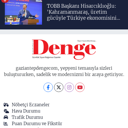
TOBB Başkanı Hisarcıklıoğlu:
'Kahramanmaraş, üretim
gücüyle Türkiye ekonomisinin
lokomotif şehirlerinden
birisidir'
gaziantepdengecom, yepyeni temasıyla sizleri
buluştururken, sadelik ve modernizmi bir araya getiriyor.
Nöbetçi Eczaneler
Hava Durumu
Trafik Durumu
Puan Durumu ve Fikstür