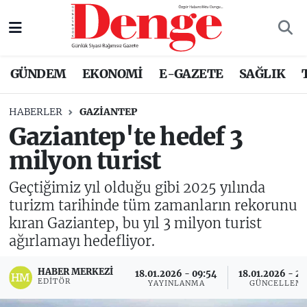
Nöbetçi Eczaneler
GÜNDEM
EKONOMİ
E-GAZETE
SAĞLIK
Hava Durumu
HABERLER
GAZIANTEP
Trafik Durumu
Gaziantep'te hedef 3
milyon turist
Süper Lig Puan Durumu ve Fikstür
Geçtiğimiz yıl olduğu gibi 2025 yılında
Tüm Manşetler
turizm tarihinde tüm zamanların rekorunu
kıran Gaziantep, bu yıl 3 milyon turist
Son Dakika Haberleri
ağırlamayı hedefliyor.
Haber Arşivi
HABER MERKEZI
18.01.2026 - 09:54
18.01.2026 - 21
EDITÖR
YAYINLANMA
GÜNCELLEM