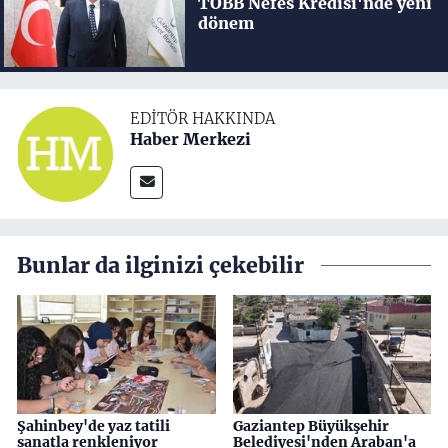
TOBB Nefes Kredisi'nde yeni
dönem
EDITÖR HAKKINDA
Haber Merkezi
Bunlar da ilginizi çekebilir
Şahinbey'de yaz tatili
Gaziantep Büyükşehir
sanatla renkleniyor
Belediyesi'nden Araban'a