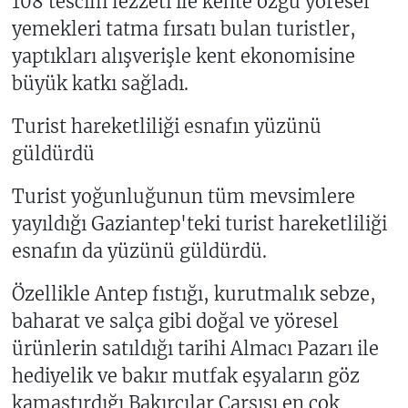
108 tescilli lezzeti ile kente özgü yöresel
yemekleri tatma fırsatı bulan turistler,
yaptıkları alışverişle kent ekonomisine
büyük katkı sağladı.
Turist hareketliliği esnafın yüzünü
güldürdü
Turist yoğunluğunun tüm mevsimlere
yayıldığı Gaziantep'teki turist hareketliliği
esnafın da yüzünü güldürdü.
Özellikle Antep fıstığı, kurutmalık sebze,
baharat ve salça gibi doğal ve yöresel
ürünlerin satıldığı tarihi Almacı Pazarı ile
hediyelik ve bakır mutfak eşyaların göz
kamaştırdığı Bakırcılar Çarşısı en çok