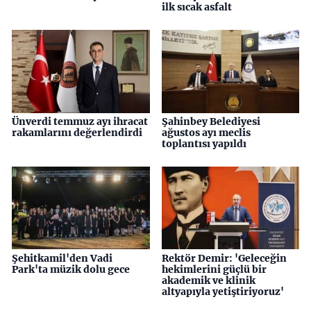
ilk sıcak asfalt
Ünverdi temmuz ayı ihracat
Şahinbey Belediyesi
rakamlarını değerlendirdi
ağustos ayı meclis
toplantısı yapıldı
Şehitkamil'den Vadi
Rektör Demir: 'Geleceğin
Park'ta müzik dolu gece
hekimlerini güçlü bir
akademik ve klinik
altyapıyla yetiştiriyoruz'