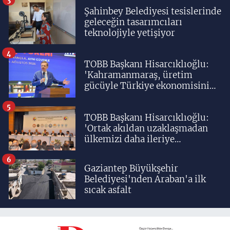
Şahinbey Belediyesi tesislerinde
geleceğin tasarımcıları
teknolojiyle yetişiyor
4
TOBB Başkanı Hisarcıklıoğlu:
'Kahramanmaraş, üretim
gücüyle Türkiye ekonomisinin
lokomotif şehirlerinden
birisidir'
5
TOBB Başkanı Hisarcıklıoğlu:
'Ortak akıldan uzaklaşmadan
ülkemizi daha ileriye
taşıyacağız'
6
Gaziantep Büyükşehir
Belediyesi'nden Araban'a ilk
sıcak asfalt