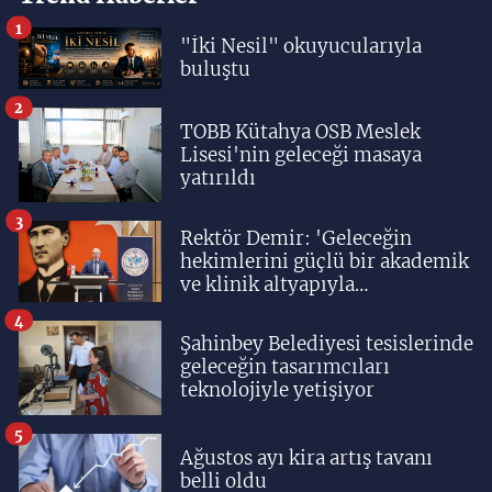
1
"İki Nesil" okuyucularıyla
buluştu
2
TOBB Kütahya OSB Meslek
Lisesi'nin geleceği masaya
yatırıldı
3
Rektör Demir: 'Geleceğin
hekimlerini güçlü bir akademik
ve klinik altyapıyla
yetiştiriyoruz'
4
Şahinbey Belediyesi tesislerinde
geleceğin tasarımcıları
teknolojiyle yetişiyor
5
Ağustos ayı kira artış tavanı
belli oldu