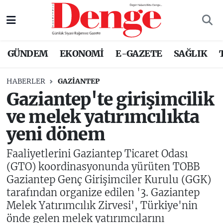
Nöbetçi Eczaneler
GÜNDEM
EKONOMİ
E-GAZETE
SAĞLIK
Hava Durumu
HABERLER
GAZIANTEP
Trafik Durumu
Gaziantep'te girişimcilik
ve melek yatırımcılıkta
Süper Lig Puan Durumu ve Fikstür
yeni dönem
Tüm Manşetler
Faaliyetlerini Gaziantep Ticaret Odası
Son Dakika Haberleri
(GTO) koordinasyonunda yürüten TOBB
Gaziantep Genç Girişimciler Kurulu (GGK)
Haber Arşivi
tarafından organize edilen '3. Gaziantep
Melek Yatırımcılık Zirvesi', Türkiye'nin
önde gelen melek yatırımcılarını