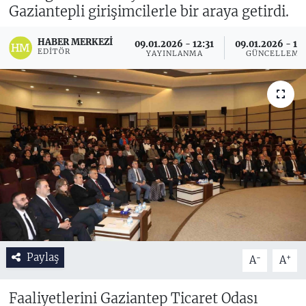
Gaziantepli girişimcilerle bir araya getirdi.
HABER MERKEZI
09.01.2026 - 12:31
09.01.2026 - 13
EDITÖR
YAYINLANMA
GÜNCELLEME
Paylaş
-
+
A
A
Faaliyetlerini Gaziantep Ticaret Odası