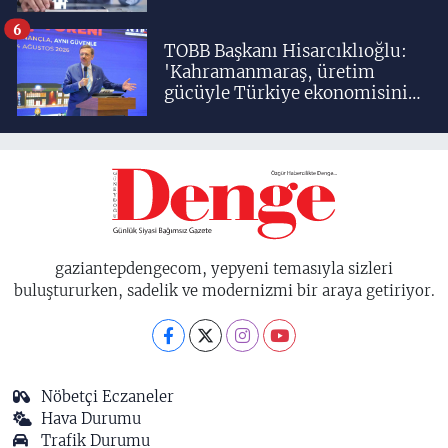
6
TOBB Başkanı Hisarcıklıoğlu:
'Kahramanmaraş, üretim
gücüyle Türkiye ekonomisinin
lokomotif şehirlerinden
birisidir'
gaziantepdengecom, yepyeni temasıyla sizleri
buluştururken, sadelik ve modernizmi bir araya getiriyor.
Nöbetçi Eczaneler
Hava Durumu
Trafik Durumu