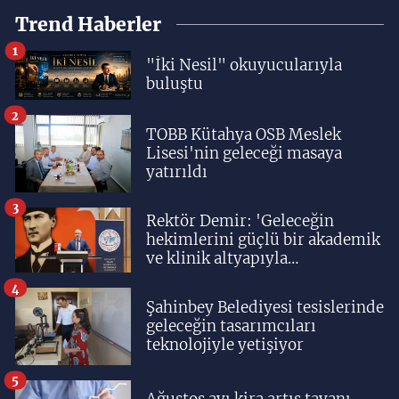
Trend Haberler
1
"İki Nesil" okuyucularıyla
buluştu
2
TOBB Kütahya OSB Meslek
Lisesi'nin geleceği masaya
yatırıldı
3
Rektör Demir: 'Geleceğin
hekimlerini güçlü bir akademik
ve klinik altyapıyla
yetiştiriyoruz'
4
Şahinbey Belediyesi tesislerinde
geleceğin tasarımcıları
teknolojiyle yetişiyor
5