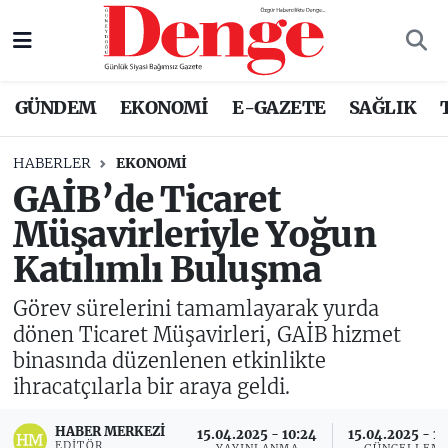
Nöbetçi Eczaneler
GÜNDEM
EKONOMİ
E-GAZETE
SAĞLIK
Hava Durumu
HABERLER
EKONOMİ
Trafik Durumu
GAİB’de Ticaret
Müşavirleriyle Yoğun
Süper Lig Puan Durumu ve Fikstür
Katılımlı Buluşma
Tüm Manşetler
Görev sürelerini tamamlayarak yurda
Son Dakika Haberleri
dönen Ticaret Müşavirleri, GAİB hizmet
binasında düzenlenen etkinlikte
Haber Arşivi
ihracatçılarla bir araya geldi.
HABER MERKEZI
15.04.2025 - 10:24
15.04.2025 - 10
EDITÖR