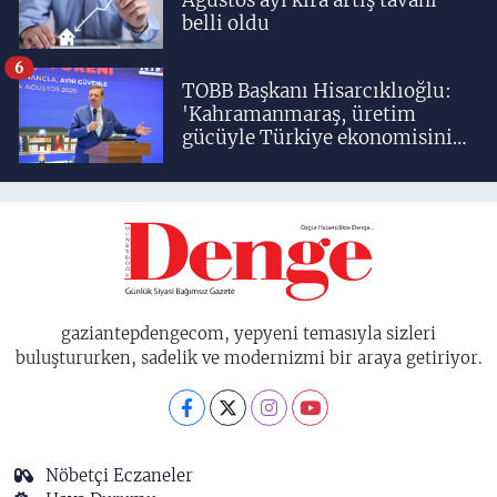
Ağustos ayı kira artış tavanı
belli oldu
6
TOBB Başkanı Hisarcıklıoğlu:
'Kahramanmaraş, üretim
gücüyle Türkiye ekonomisinin
lokomotif şehirlerinden
birisidir'
gaziantepdengecom, yepyeni temasıyla sizleri
buluştururken, sadelik ve modernizmi bir araya getiriyor.
Nöbetçi Eczaneler