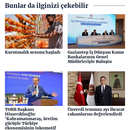
Bunlar da ilginizi çekebilir
Kurutmalık sezonu başladı
Gaziantep İş Dünyası Kamu
Bankalarının Genel
Müdürleriyle Buluştu
TOBB Başkanı
Ünverdi temmuz ayı ihracat
Hisarcıklıoğlu:
rakamlarını değerlendirdi
'Kahramanmaraş, üretim
gücüyle Türkiye
ekonomisinin lokomotif