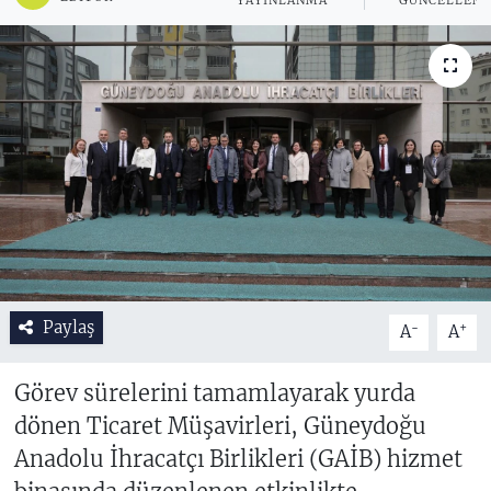
YAYINLANMA
GÜNCELLEM
Paylaş
-
+
A
A
Görev sürelerini tamamlayarak yurda
dönen Ticaret Müşavirleri, Güneydoğu
Anadolu İhracatçı Birlikleri (GAİB) hizmet