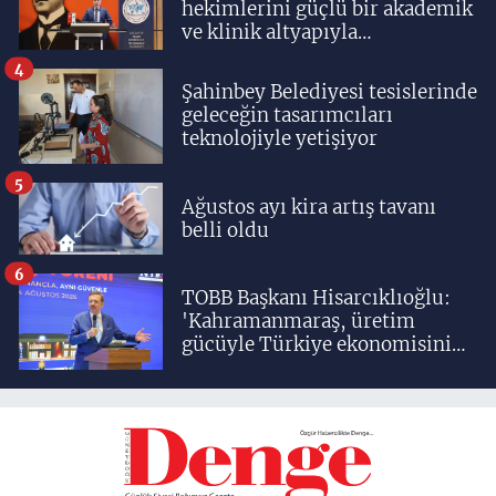
hekimlerini güçlü bir akademik
ve klinik altyapıyla
yetiştiriyoruz'
4
Şahinbey Belediyesi tesislerinde
geleceğin tasarımcıları
teknolojiyle yetişiyor
5
Ağustos ayı kira artış tavanı
belli oldu
6
TOBB Başkanı Hisarcıklıoğlu:
'Kahramanmaraş, üretim
gücüyle Türkiye ekonomisinin
lokomotif şehirlerinden
birisidir'