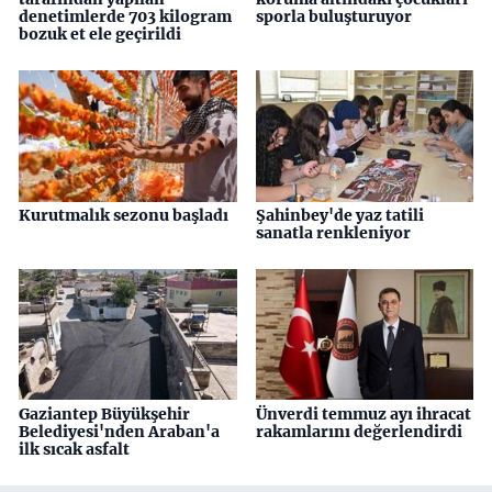
denetimlerde 703 kilogram
sporla buluşturuyor
bozuk et ele geçirildi
Kurutmalık sezonu başladı
Şahinbey'de yaz tatili
sanatla renkleniyor
Gaziantep Büyükşehir
Ünverdi temmuz ayı ihracat
Belediyesi'nden Araban'a
rakamlarını değerlendirdi
ilk sıcak asfalt