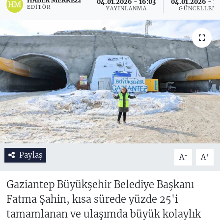
HABER MERKEZI
04.01.2026 - 16:03
04.01.2026 - 16
EDITÖR
YAYINLANMA
GÜNCELLEM
Paylaş
-
+
A
A
Gaziantep Büyükşehir Belediye Başkanı
Fatma Şahin, kısa sürede yüzde 25'i
tamamlanan ve ulaşımda büyük kolaylık