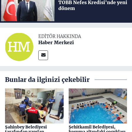
TOBB Nefes Kredisi'nde yeni
dönem
EDITÖR HAKKINDA
Haber Merkezi
Bunlar da ilginizi çekebilir
Şahinbey Belediyesi
Şehitkamil Belediyesi,
tarafından yapılan
koruma altındaki çocukları