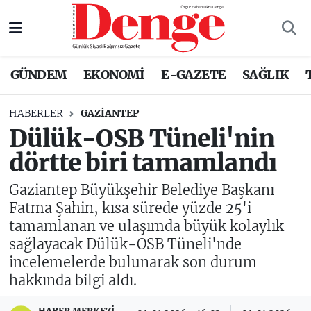
Nöbetçi Eczaneler
GÜNDEM
EKONOMİ
E-GAZETE
SAĞLIK
Hava Durumu
HABERLER
GAZIANTEP
Trafik Durumu
Dülük-OSB Tüneli'nin
dörtte biri tamamlandı
Süper Lig Puan Durumu ve Fikstür
Gaziantep Büyükşehir Belediye Başkanı
Tüm Manşetler
Fatma Şahin, kısa sürede yüzde 25'i
tamamlanan ve ulaşımda büyük kolaylık
Son Dakika Haberleri
sağlayacak Dülük-OSB Tüneli'nde
incelemelerde bulunarak son durum
Haber Arşivi
hakkında bilgi aldı.