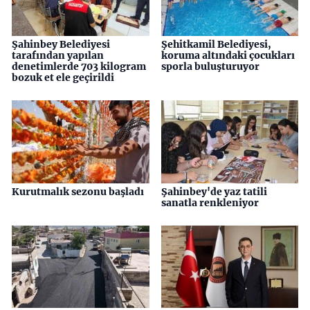
Şahinbey Belediyesi
Şehitkamil Belediyesi,
tarafından yapılan
koruma altındaki çocukları
denetimlerde 703 kilogram
sporla buluşturuyor
bozuk et ele geçirildi
Kurutmalık sezonu başladı
Şahinbey'de yaz tatili
sanatla renkleniyor