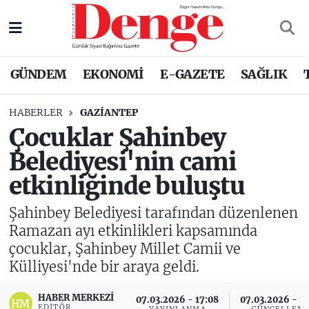
Nöbetçi Eczaneler
GÜNDEM
EKONOMİ
E-GAZETE
SAĞLIK
Hava Durumu
HABERLER
GAZIANTEP
Trafik Durumu
Çocuklar Şahinbey
Belediyesi'nin cami
Süper Lig Puan Durumu ve Fikstür
etkinliğinde buluştu
Tüm Manşetler
Şahinbey Belediyesi tarafından düzenlenen
Son Dakika Haberleri
Ramazan ayı etkinlikleri kapsamında
çocuklar, Şahinbey Millet Camii ve
Haber Arşivi
Külliyesi'nde bir araya geldi.
HABER MERKEZI
07.03.2026 - 17:08
07.03.2026 - 17
EDITÖR