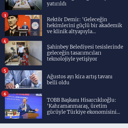
yatırıldı
3
Rektör Demir: 'Geleceğin
hekimlerini güçlü bir akademik
ve klinik altyapıyla
yetiştiriyoruz'
4
Şahinbey Belediyesi tesislerinde
geleceğin tasarımcıları
teknolojiyle yetişiyor
5
Ağustos ayı kira artış tavanı
belli oldu
6
TOBB Başkanı Hisarcıklıoğlu:
'Kahramanmaraş, üretim
gücüyle Türkiye ekonomisinin
lokomotif şehirlerinden
birisidir'