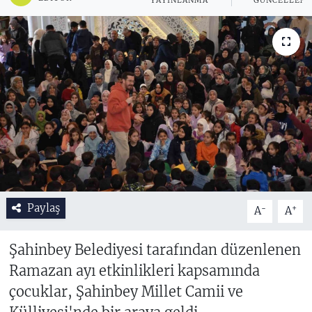
YAYINLANMA
GÜNCELLEM
Paylaş
-
+
A
A
Şahinbey Belediyesi tarafından düzenlenen
Ramazan ayı etkinlikleri kapsamında
çocuklar, Şahinbey Millet Camii ve