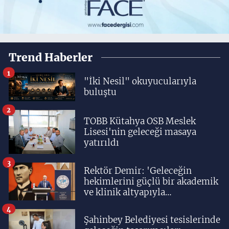
Trend Haberler
1
"İki Nesil" okuyucularıyla
buluştu
2
TOBB Kütahya OSB Meslek
Lisesi'nin geleceği masaya
yatırıldı
3
Rektör Demir: 'Geleceğin
hekimlerini güçlü bir akademik
ve klinik altyapıyla
yetiştiriyoruz'
4
Şahinbey Belediyesi tesislerinde