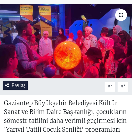
Paylaş
-
+
A
A
Gaziantep Büyükşehir Belediyesi Kültür
Sanat ve Bilim Daire Başkanlığı, çocukların
sömestr tatilini daha verimli geçirmesi için
'Yarıyıl Tatili Çocuk Şenliği' programları