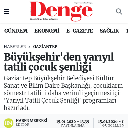
Nöbetçi Eczaneler
GÜNDEM
EKONOMİ
E-GAZETE
SAĞLIK
Hava Durumu
HABERLER
GAZIANTEP
Trafik Durumu
Büyükşehir'den yarıyıl
tatili çocuk şenliği
Süper Lig Puan Durumu ve Fikstür
Gaziantep Büyükşehir Belediyesi Kültür
Tüm Manşetler
Sanat ve Bilim Daire Başkanlığı, çocukların
sömestr tatilini daha verimli geçirmesi için
Son Dakika Haberleri
'Yarıyıl Tatili Çocuk Şenliği' programları
hazırladı.
Haber Arşivi
HABER MERKEZI
15.01.2026 - 13:39
15.01.2026 - 17:
EDITÖR
YAYINLANMA
GÜNCELLEME